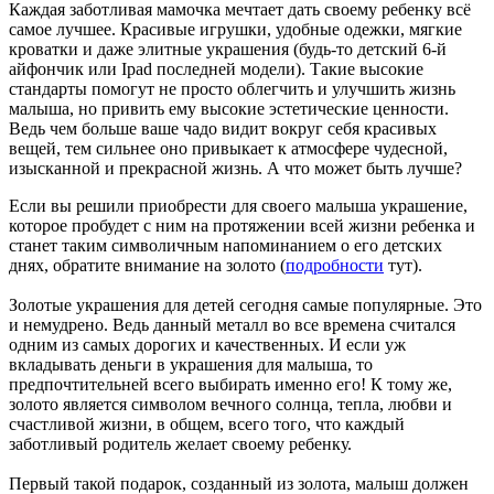
Каждая заботливая мамочка мечтает дать своему ребенку всё
самое лучшее. Красивые игрушки, удобные одежки, мягкие
кроватки и даже элитные украшения (будь-то детский 6-й
айфончик или Ipad последней модели). Такие высокие
стандарты помогут не просто облегчить и улучшить жизнь
малыша, но привить ему высокие эстетические ценности.
Ведь чем больше ваше чадо видит вокруг себя красивых
вещей, тем сильнее оно привыкает к атмосфере чудесной,
изысканной и прекрасной жизнь. А что может быть лучше?
Если вы решили приобрести для своего малыша украшение,
которое пробудет с ним на протяжении всей жизни ребенка и
станет таким символичным напоминанием о его детских
днях, обратите внимание на золото (
подробности
тут).
Золотые украшения для детей сегодня самые популярные. Это
и немудрено. Ведь данный металл во все времена считался
одним из самых дорогих и качественных. И если уж
вкладывать деньги в украшения для малыша, то
предпочтительней всего выбирать именно его! К тому же,
золото является символом вечного солнца, тепла, любви и
счастливой жизни, в общем, всего того, что каждый
заботливый родитель желает своему ребенку.
Первый такой подарок, созданный из золота, малыш должен