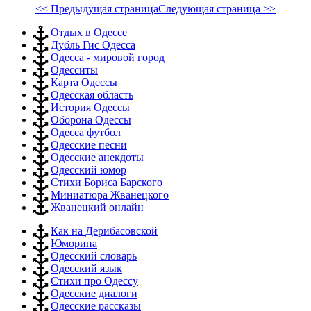
<< Предыдущая страница
Следующая страница >>
Отдых в Одессе
Дубль Гис Одесса
Одесса - мировой город
Одесситы
Карта Одессы
Одесская область
История Одессы
Оборона Одессы
Одесса футбол
Одесские песни
Одесские анекдоты
Одесский юмор
Стихи Бориса Барского
Миниатюра Жванецкого
Жванецкий онлайн
Как на Дерибасовской
Юморина
Одесский словарь
Одесский язык
Стихи про Одессу
Одесские диалоги
Одесские рассказы