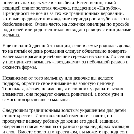
получить находясь уже в колыбели. Естественно, такой
вещицей станет золотая ложечка, подаренная «На зубок».
Преподносят её всё из-за тех же традиционных верований,
которые предвидят прохождение периода роста зубов легко и
безболезненно. Очень часто, на ложечке ювелиры по просьбе
родителей или родственников выводят гравюру с инициалами
малыша.
Еще по одной древней традиции, если в семье родилась дочка,
то на пятый её день рождения следует обязательно подарить
маленькой красавице небольшие сережки из золота. Их сейчас
у нас принято называть «гвоздиками» за небольшой размер и
схожесть формы.
Независимо от того мальчику или девочке вы делаете
подарок, обратите своё внимание на золотую цепочку.
Тоненькая, лёгкая, не имеющая излишних украшательских
элементов, она порадует сначала родителей, а потом уже и
самого повзрослевшего малыша.
Следующим традиционным золотым украшением для детей
станет крестик. Изготовленный именно из золота, он
прослужит вашему ребенку до конца его дней, защищая,
оберегая и спасая малыша от разного рода недобрых взглядов
и слов. Вместе с золотым крестиком, вы можете преподнести