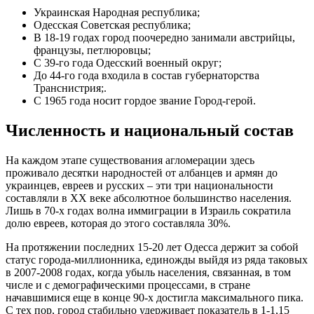
Украинская Народная республика;
Одесская Советская республика;
В 18-19 годах город поочередно занимали австрийцы,
французы, петлюровцы;
С 39-го года Одесский военный округ;
До 44-го года входила в состав губернаторства
Транснистрия;.
С 1965 года носит гордое звание Город-герой.
Численность и национальный состав
На каждом этапе существования агломерации здесь
проживало десятки народностей от албанцев и армян до
украинцев, евреев и русских – эти три национальности
составляли в XX веке абсолютное большинство населения.
Лишь в 70-х годах волна иммиграции в Израиль сократила
долю евреев, которая до этого составляла 30%.
На протяжении последних 15-20 лет Одесса держит за собой
статус города-миллионника, единожды выйдя из ряда таковых
в 2007-2008 годах, когда убыль населения, связанная, в том
числе и с демографическими процессами, в стране
начавшимися еще в конце 90-х достигла максимального пика.
С тех пор, город стабильно удерживает показатель в 1-1,15