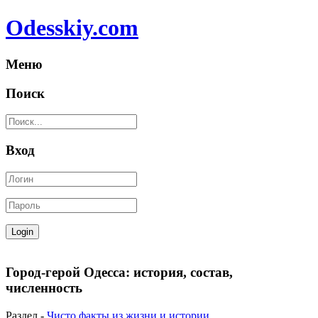
Odesskiy.com
Меню
Поиск
Вход
Город-герой Одесса: история, состав,
численность
Раздел -
Чисто факты из жизни и истории