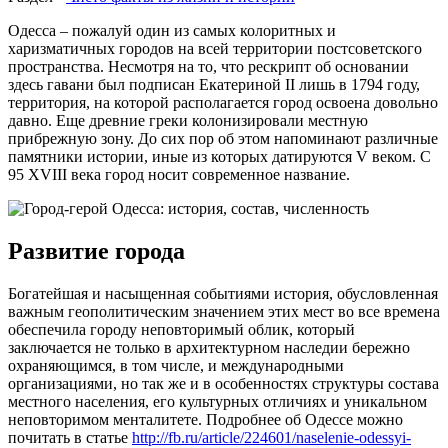
Одесса – пожалуй один из самых колоритных и
харизматичных городов на всей территории постсоветского
пространства. Несмотря на то, что рескрипт об основании
здесь гавани был подписан Екатериной II лишь в 1794 году,
территория, на которой располагается город освоена довольно
давно. Еще древние греки колонизировали местную
прибрежную зону. До сих пор об этом напоминают различные
памятники истории, иные из которых датируются V веком. С
95 XVIII века город носит современное название.
Развитие города
Богатейшая и насыщенная событиями история, обусловленная
важным геополитическим значением этих мест во все времена
обеспечила городу неповторимый облик, который
заключается не только в архитектурном наследии бережно
охраняющимся, в том числе, и международными
организациями, но так же и в особенностях структуры состава
местного населения, его культурных отличиях и уникальном
неповторимом менталитете. Подробнее об Одессе можно
почитать в статье
http://fb.ru/article/224601/naselenie-odessyi-