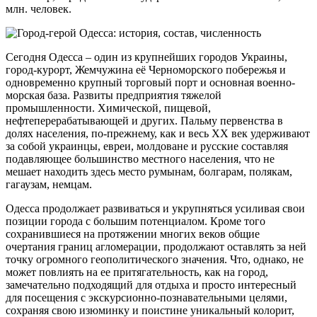
млн. человек.
Сегодня Одесса – один из крупнейших городов Украины,
город-курорт, Жемчужина её Черноморского побережья и
одновременно крупный торговый порт и основная военно-
морская база. Развиты предприятия тяжелой
промышленности. Химической, пищевой,
нефтеперерабатывающей и других. Пальму первенства в
долях населения, по-прежнему, как и весь XX век удерживают
за собой украинцы, евреи, молдоване и русские составляя
подавляющее большинство местного населения, что не
мешает находить здесь место румынам, болгарам, полякам,
гагаузам, немцам.
Одесса продолжает развиваться и укрупняться усиливая свои
позиции города с большим потенциалом. Кроме того
сохранившиеся на протяжении многих веков общие
очертания границ агломерации, продолжают оставлять за ней
точку огромного геополитического значения. Что, однако, не
может повлиять на ее притягательность, как на город,
замечательно подходящий для отдыха и просто интересный
для посещения с экскурсионно-познавательными целями,
сохраняя свою изюминку и поистине уникальный колорит,