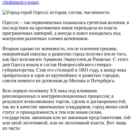
chislennost-i-sostav
.
Одессос – так первоначально называлась греческая колония, в
последствии на протяжении веков переходила во власть
приграничных империй, а иногда и вовсе находилась под
контролем различных племен кочевников.
Вторым однако по значимости, после освоения греками,
невероятный импульс к развитию город получил после того,
как был возглавлен Арманом Эмануэлем де Ришелье. С этого
дня Одесса вошла в состав Новороссийского генерал-
губернаторства. Став его столицей в 1803 году, к концу века
превратилась в один из крупнейших и развитых городов,
совсем немного не дотягивая до Москвы и Петербурга.
Всю первую половину XX века под влиянием
революционных и контрреволюционных процессов; в
результате всевозможных торгов, сделок и договоренностей,
так же в качестве завоеванных плацдармов, город менял свой
статус и принадлежность к тем или иным силам,
государствам, законным или не законным представителям, той
или иной легитимной, или не легитимной власти. Вот лишь
их часть: