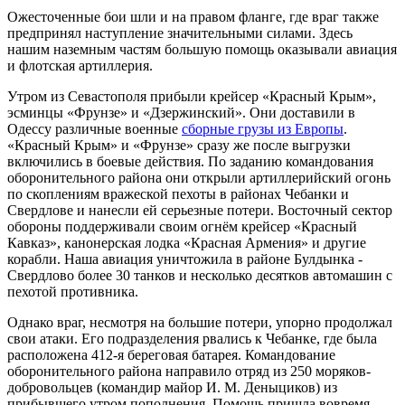
Ожесточенные бои шли и на правом фланге, где враг также
предпринял наступление значительными силами. Здесь
нашим наземным частям большую помощь оказывали авиация
и флотская артиллерия.
Утром из Севастополя прибыли крейсер «Красный Крым»,
эсминцы «Фрунзе» и «Дзержинский». Они доставили в
Одессу различные военные
сборные грузы из Европы
.
«Красный Крым» и «Фрунзе» сразу же после выгрузки
включились в боевые действия. По заданию командования
оборонительного района они открыли артиллерийский огонь
по скоплениям вражеской пехоты в районах Чебанки и
Свердлове и нанесли ей серьезные потери. Восточный сектор
обороны поддерживали своим огнём крейсер «Красный
Кавказ», канонерская лодка «Красная Армения» и другие
корабли. Наша авиация уничтожила в районе Булдынка -
Свердлово более 30 танков и несколько десятков автомашин с
пехотой противника.
Однако враг, несмотря на большие потери, упорно продолжал
свои атаки. Его подразделения рвались к Чебанке, где была
расположена 412-я береговая батарея. Командование
оборонительного района направило отряд из 250 моряков-
добровольцев (командир майор И. М. Деныциков) из
прибывшего утром пополнения. Помощь пришла вовремя.