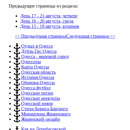
Предыдущие страницы из раздела:
День 17 - 21 августа, четверг
День 16 - 20 августа, среда
День 15 - 19 августа, вторник
<< Предыдущая страница
Следующая страница >>
Отдых в Одессе
Дубль Гис Одесса
Одесса - мировой город
Одесситы
Карта Одессы
Одесская область
История Одессы
Оборона Одессы
Одесса футбол
Одесские песни
Одесские анекдоты
Одесский юмор
Стихи Бориса Барского
Миниатюра Жванецкого
Жванецкий онлайн
Как на Дерибасовской