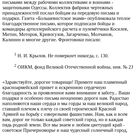
письмами между рабочими коллективами и воинами -
защитниками Одессы. Коллектив фабрики чертежных
принадлежностей послал бойцам на передовую письма и
подарки. Газета «Большевистское знамя» опубликовала теплое
благодарственное письмо, которое подписали бойцы и
командиры артиллерийского расчета и пулемётчики Косилев,
Митин, Моторов, Кривогузов, Загарченко, Молчанов,
Калинин и многие другие. Фронтовики писали:
1
Н. И. Крылов. Не померкнет никогда, с. 130.
2
ОИКМ, фонд Великой Отечественной войны, инв. № 23
«Здравствуйте, дорогие товарищи! Примите наш пламенный
красноармейский привет и искреннюю сердечную
благодарность за проявленное вами внимание я заботу... Ваши
подарки и особенно письма неоценимо дороги нам. Радостью
наполняются наши сердца и мы горды за наш великий народ,
ставший плечом к плечу со своей героической Красной
Армией на борьбу с озверелыми фашистами. Нам, как и всем
вам, дорог не только каждый советский город, но и каждая
пядь родной земли. Все мы знаем и любим цветущий край -
советское Причерноморье и наш чудесный солнечный город,