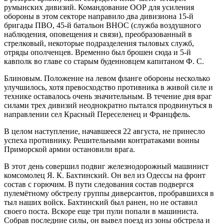
румынских дивизий. Командование ООР для усиления
обороны в этом секторе направило два дивизиона 15-й
бригады ПВО, 45-й батальон ВНОС (служба воздушного
наблюдения, оповещения и связи), преобразованный в
стрелковый, некоторые подразделения тыловых служб,
отряды ополченцев. Временно был брошен сюда и 5-й
кавполк во главе со старым буденновцем капитаном Ф. С.
Блиновым. Положение на левом фланге обороны несколько
улучшилось, хотя превосходство противника в живой силе и
технике оставалось очень значительным. В течение дня враг
силами трех дивизий неоднократно пытался продвинуться в
направлении сел Красный Переселенец и Францфель.
В целом наступление, начавшееся 22 августа, не принесло
успеха противнику. Решительными контратаками воины
Приморской армии остановили врага.
В этот день совершил подвиг железнодорожный машинист
комсомолец Я. К. Бахтинский. Он вел из Одессы на фронт
состав с горючим. В пути следования состав подвергся
пулемётному обстрелу группы диверсантов, пробравшихся в
тыл наших войск. Бахтинский был ранен, но не оставил
своего поста. Вскоре еще три пули попали в машиниста.
Собрав последние силы, он вывел поезд из зоны обстрела и