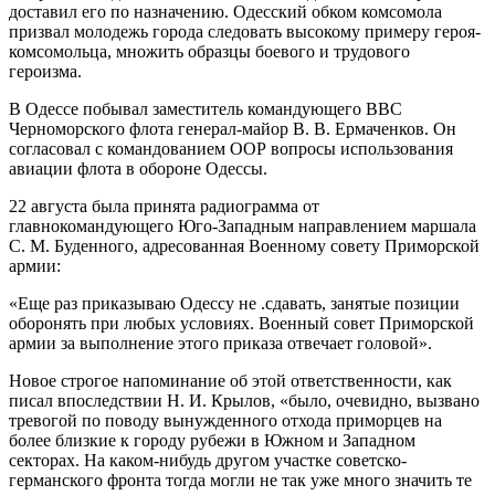
доставил его по назначению. Одесский обком комсомола
призвал молодежь города следовать высокому примеру героя-
комсомольца, множить образцы боевого и трудового
героизма.
В Одессе побывал заместитель командующего ВВС
Черноморского флота генерал-майор В. В. Ермаченков. Он
согласовал с командованием ООР вопросы использования
авиации флота в обороне Одессы.
22 августа была принята радиограмма от
главнокомандующего Юго-Западным направлением маршала
С. М. Буденного, адресованная Военному совету Приморской
армии:
«Еще раз приказываю Одессу не .сдавать, занятые позиции
оборонять при любых условиях. Военный совет Приморской
армии за выполнение этого приказа отвечает головой».
Новое строгое напоминание об этой ответственности, как
писал впоследствии Н. И. Крылов, «было, очевидно, вызвано
тревогой по поводу вынужденного отхода приморцев на
более близкие к городу рубежи в Южном и Западном
секторах. На каком-нибудь другом участке советско-
германского фронта тогда могли не так уже много значить те