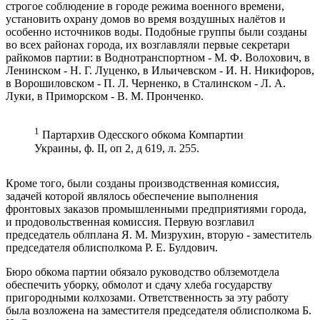
строгое соблюдение в городе режима военного времени,
установить охрану домов во время воздушных налётов и
особенно источников воды. Подобные группы были созданы
во всех районах города, их возглавляли первые секретари
райкомов партии: в Воднотранспортном - М. Ф. Волохович, в
Ленинском - Н. Г. Луценко, в Ильичевском - И. Н. Никифоров,
в Ворошиловском - П. Л. Черненко, в Сталинском - Л. А.
Луки, в Приморском - В. М. Пронченко.
1
Партархив Одесского обкома Компартии
Украины, ф. II, оп 2, д 619, л. 255.
Кроме того, были созданы производственная комиссия,
задачей которой являлось обеспечение выполнения
фронтовых заказов промышленными предприятиями города,
и продовольственная комиссия. Первую возглавил
председатель облплана Я. М. Мизрухин, вторую - заместитель
председателя облисполкома Р. Е. Булдович.
Бюро обкома партии обязало руководство облземотдела
обеспечить уборку, обмолот и сдачу хлеба государству
пригородными колхозами. Ответственность за эту работу
была возложена на заместителя председателя облисполкома Б.