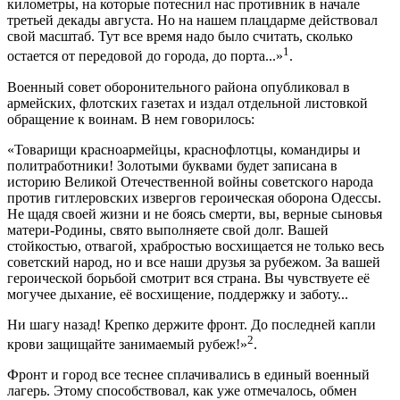
километры, на которые потеснил нас противник в начале
третьей декады августа. Но на нашем плацдарме действовал
свой масштаб. Тут все время надо было считать, сколько
1
остается от передовой до города, до порта...»
.
Военный совет оборонительного района опубликовал в
армейских, флотских газетах и издал отдельной листовкой
обращение к воинам. В нем говорилось:
«Товарищи красноармейцы, краснофлотцы, командиры и
политработники! Золотыми буквами будет записана в
историю Великой Отечественной войны советского народа
против гитлеровских извергов героическая оборона Одессы.
Не щадя своей жизни и не боясь смерти, вы, верные сыновья
матери-Родины, свято выполняете свой долг. Вашей
стойкостью, отвагой, храбростью восхищается не только весь
советский народ, но и все наши друзья за рубежом. За вашей
героической борьбой смотрит вся страна. Вы чувствуете её
могучее дыхание, её восхищение, поддержку и заботу...
Ни шагу назад! Крепко держите фронт. До последней капли
2
крови защищайте занимаемый рубеж!»
.
Фронт и город все теснее сплачивались в единый военный
лагерь. Этому способствовал, как уже отмечалось, обмен