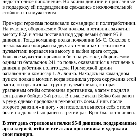
недостаточное пополнение. Но воины дивизии и присланные
в поддержку ей подразделения сражались с исключительной
стойкостью и мужеством.
Примеры героизма показывали командиры и политработники.
На участке, обороняемом 90-м полком, противник захватил
высоту 82,8 и этим поставил под удар левый фланг 95-й
дивизии. Тогда командир полка полковник М- С. Соколов с
несколькими бойцами на двух автомашинах с зенитными
пулемётами ворвался на высоту и выбил врага оттуда.
Большое мужество проявил в бою на участке, обороняемом
одним из батальонов 241-го полка, оказавшийся в этот день в
дивизии работник политотдела Приморской армии
батальонный комиссар Г. А. Бойко. Находясь на командном
пункте полка в момент, когда возникла угроза окружения этой
части, он организовал группу пулемётчиков, которая
ураганным огнём остановила противника, а затем поднял в
контратаку бойцов 3-й роты. В начале атаки Бойко был ранен
в руку, однако продолжал руководить боем. Лишь после
второго ранения - в ногу - он позволил вынести себя с поля
боя и по дороге был ранен в третий раз. Враг был остановлен.
В этот день стрелковые полки 95-й дивизии, поддержанные
артиллерией, отбили все атаки противника и удержали
свои позиции.