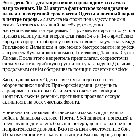
Этот день был для защитников города одним из самых
напряженных. На 23 августа фашистское командование
назначило очередной срок взятия Одессы и военный парад
в центре города.
22 августа на фронт под Одессу прибыл
«сам» Антонеску, взявший на себя руководство
наступательными операциями. 4-я румынская армия получила
приказ выдвинутыми вперед флангами 3-го и 1-го армейских
корпусов прорвать оборону советских войск на участке между
Гниляково и Дальником и как можно быстрее выйти на рубеж
- перешеек Куяльницкого лимана, Гниляково, Дальник, Сухой
Лиман. После этого неприятель предполагал, сосредоточив
сильную артиллерийскую группировку к западу от Дальника,
продольным огнём обстреливать позиции советских войск.
Западную окраину Одессы, все пути подвоза в тылу
обороняющихся войск Приморской армии, разрушить
аэродромы, на которых базируется советская авиация.
Подтянув свежие резервы, противник проявлял особую
активность на всех участках фронта.
Чрезвычайно сложная обстановка создавалась для наших
войск в Западном секторе. Против 95-й дивизии, понесшей в
предыдущие дни очень большие потери, действовали четыре
неприятельские дивизии. Всю ночь шли ожесточенные бои.
Из захваченной им накануне станции Выгода враг упорно