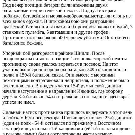
Под вечер позиции батареи были атакованы двумя
батальонами неприятельской пехоты. Подпустив врага
поближе, батарейцы и моряки-добровольцыоткрыли огонь из
всех видов оружия. В штыковом бою они разгромили
вражеский батальон и захватили 9 противотанковых орудий, 3
станковых пулемёта, 5 автомашин и другие трофеи.
Противник потерял около 500 человек убитыми. Остатки его
батальонов бежали.
Упорный бой разгорелся в районе Шицли. После
неоднократных атак на позиции 1-го полка морской пехоты
противнику снова удалось ворваться в поселок. На этот
участок были срочно брошены батальон 249-го конвойного
полка и 150-й батальон связи. Они вместе с морскими
пехотинцами контратаковали неприятеля, и положение было
восстановлено. В полдень части 15-й румынской дивизии
начали наступление в направлении Ильинки, где оборону
держал 3-й батальон 54-го стрелкового полка, но и здесь враг
успеха не имел.
Сильный натиск противника пришлось выдержать в этот день
и войскам Южного сектора. Против двух полков 25-й дивизии
(один её полк - 54-й оставался по прежнему в Восточном
секторе) и двух полков 1-й кавдивизии (её 5-й полк находился
в резерве армии) были сосредоточены части четырех