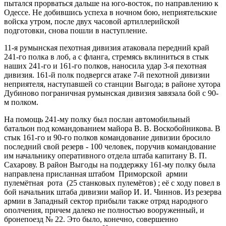
пытался прорваться дальше на юго-восток, по направлению к
Одессе. Не добившись успеха в ночном бою, неприятельские
войска утром, после двух часовой артиллерийской
подготовки, снова пошли в наступление.
11-я румынская пехотная дивизия атаковала передний край
241-го полка в лоб, а с фланга, стремясь вклиниться в стык
наших 241-го и 161-го полков, наносила удар 3-я пехотная
дивизия. 161-й полк подвергся атаке 7-й пехотной дивизии
неприятеля, наступавшей со станции Выгода; в районе хутора
Дубиново пограничная румынская дивизия завязала бой с 90-
м полком.
На помощь 241-му полку был послан автомобильный
батальон под командованием майора В. В. Воскобойникова. В
стык 161-го и 90-го полков командование дивизии бросило
последний свой резерв - 100 человек, поручив командование
им начальнику оперативного отдела штаба капитану В. П.
Сахарову. В район Выгоды на поддержку 161-му полку была
направлена присланная штабом Приморской армии
пулемётная рота (25 станковых пулемётов) ; её с ходу повел в
бой начальник штаба дивизии майор И. И. Чиннов. Из резерва
армии в Западный сектор прибыли также отряд народного
ополчения, причем далеко не полностью вооруженный, и
бронепоезд № 22. Это было, конечно, совершенно