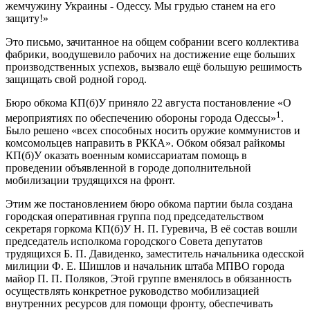
жемчужину Украины - Одессу. Мы грудью станем на его
защиту!»
Это письмо, зачитанное на общем собрании всего коллектива
фабрики, воодушевило рабочих на достижение еще больших
производственных успехов, вызвало ещё большую решимость
защищать свой родной город.
Бюро обкома КП(б)У приняло 22 августа постановление «О
1
мероприятиях по обеспечению обороны города Одессы»
.
Было решено «всех способных носить оружие коммунистов и
комсомольцев направить в РККА». Обком обязал райкомы
КП(б)У оказать военным комиссариатам помощь в
проведении объявленной в городе дополнительной
мобилизации трудящихся на фронт.
Этим же постановлением бюро обкома партии была создана
городская оперативная группа под председательством
секретаря горкома КП(б)У Н. П. Гуревича, В её состав вошли
председатель исполкома городского Совета депутатов
трудящихся Б. П. Давиденко, заместитель начальника одесской
милиции Ф. Е. Шишлов и начальник штаба МПВО города
майор П. П. Поляков, Этой группе вменялось в обязанность
осуществлять конкретное руководство мобилизацией
внутренних ресурсов для помощи фронту, обеспечивать