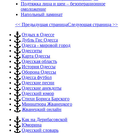
Подтяжка лица и шеи – безоперационное
омоложение
Напольный ламинат
<< Предыдущая страница
Следующая страница >>
Отдых в Одессе
Дубль Гис Одесса
Одесса - мировой город
Одесситы
Карта Одессы
Одесская область
История Одессы
Оборона Одессы
Одесса футбол
Одесские песни
Одесские анекдоты
Одесский юмор
Стихи Бориса Барского
Миниатюра Жванецкого
Жванецкий онлайн
Как на Дерибасовской
Юморина
Одесский словарь