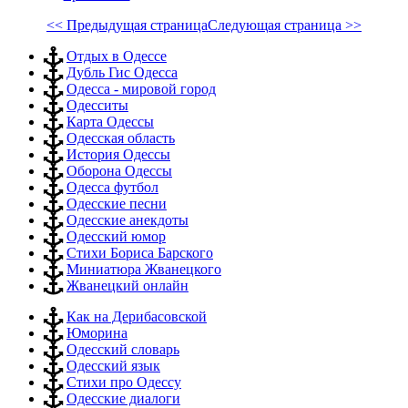
<< Предыдущая страница
Следующая страница >>
Отдых в Одессе
Дубль Гис Одесса
Одесса - мировой город
Одесситы
Карта Одессы
Одесская область
История Одессы
Оборона Одессы
Одесса футбол
Одесские песни
Одесские анекдоты
Одесский юмор
Стихи Бориса Барского
Миниатюра Жванецкого
Жванецкий онлайн
Как на Дерибасовской
Юморина
Одесский словарь
Одесский язык
Стихи про Одессу
Одесские диалоги