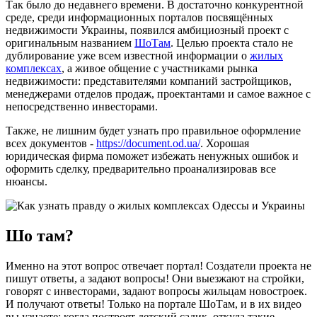
Так было до недавнего времени. В достаточно конкурентной
среде, среди информационных порталов посвящённых
недвижимости Украины, появился амбициозный проект с
оригинальным названием
ШоТам
. Целью проекта стало не
дублирование уже всем известной информации о
жилых
комплексах
, а живое общение с участниками рынка
недвижимости: представителями компаний застройщиков,
менеджерами отделов продаж, проектантами и самое важное с
непосредственно инвесторами.
Также, не лишним будет узнать про правильное оформление
всех документов -
https://document.od.ua/
. Хорошая
юридическая фирма поможет избежать ненужных ошибок и
оформить сделку, предварительно проанализировав все
нюансы.
Шо там?
Именно на этот вопрос отвечает портал! Создатели проекта не
пишут ответы, а задают вопросы! Они выезжают на стройки,
говорят с инвесторами, задают вопросы жильцам новостроек.
И получают ответы! Только на портале ШоТам, и в их видео
вы узнаете: когда построят детский садик, откуда такие