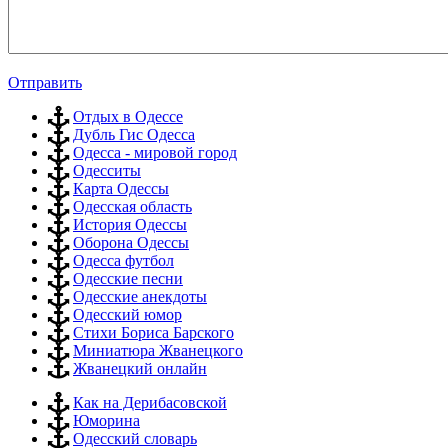
Отправить
Отдых в Одессе
Дубль Гис Одесса
Одесса - мировой город
Одесситы
Карта Одессы
Одесская область
История Одессы
Оборона Одессы
Одесса футбол
Одесские песни
Одесские анекдоты
Одесский юмор
Стихи Бориса Барского
Миниатюра Жванецкого
Жванецкий онлайн
Как на Дерибасовской
Юморина
Одесский словарь