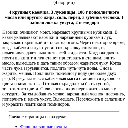
(4 порции)
4 крупных кабачка, 3 луковицы, 100 г подсолнечного
масла или другого жира, соль, перец, 3 зубчика чеснока, 1
чайная ложка уксуса, 2 помидора
Кабачки очищают, моют, нарезают круп­ными кубиками. В
казан укладывают кабач­ки и нарезанный кубиками лук,
закрывают крышкой и ставят на огонь. Через некоторое время,
когда кабачки и лук пустят сок, крыш­ку снимают, и,
помешивая, дают выкипеть всей жидкости. Когда жидкость
почти выки­пит и лук станет приставать к стенкам, влить
масло, вымешать и дать таким образом жа­риться луку. Когда
часть лука зарумянится, подлить чуть-чуть воды. Снова
жарить, ме­шая. Подливать понемногу воду (не более двух
раз). В результате вся кабачковая масса становится лукового
цвета и компактная. Го­товая икра должна быть густой,
золотистого цвета. Сняв с огня, икру переложить в миску,
остудить. Затем добавить мелко нарезанный чеснок, посолить,
поперчить и влить уксус. Вымешать. Переложить в салатницу
и украсить ломтиками помидоров.
Свежие страницы из раздела:
Фаршированные перцы