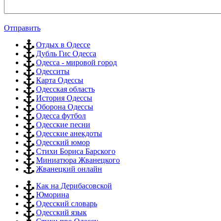
Отправить
Отдых в Одессе
Дубль Гис Одесса
Одесса - мировой город
Одесситы
Карта Одессы
Одесская область
История Одессы
Оборона Одессы
Одесса футбол
Одесские песни
Одесские анекдоты
Одесский юмор
Стихи Бориса Барского
Миниатюра Жванецкого
Жванецкий онлайн
Как на Дерибасовской
Юморина
Одесский словарь
Одесский язык