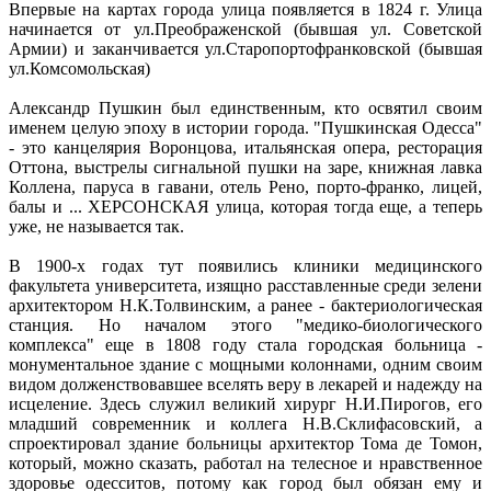
Впервые на картах города улица появляется в 1824 г. Улица
начинается от ул.Преображенской (бывшая ул. Советской
Армии) и заканчивается ул.Старопортофранковской (бывшая
ул.Комсомольская)
Александр Пушкин был единственным, кто освятил своим
именем целую эпоху в истории города. "Пушкинская Одесса"
- это канцелярия Воронцова, итальянская опера, ресторация
Оттона, выстрелы сигнальной пушки на заре, книжная лавка
Коллена, паруса в гавани, отель Рено, порто-франко, лицей,
балы и ... ХЕРСОНСКАЯ улица, которая тогда еще, а теперь
уже, не называется так.
В 1900-х годах тут появились клиники медицинского
факультета университета, изящно расставленные среди зелени
архитектором Н.К.Толвинским, а ранее - бактериологическая
станция. Но началом этого "медико-биологического
комплекса" еще в 1808 году стала городская больница -
монументальное здание с мощными колоннами, одним своим
видом долженствовавшее вселять веру в лекарей и надежду на
исцеление. Здесь служил великий хирург Н.И.Пирогов, его
младший современник и коллега Н.В.Склифасовский, а
спроектировал здание больницы архитектор Тома де Томон,
который, можно сказать, работал на телесное и нравственное
здоровье одесситов, потому как город был обязан ему и