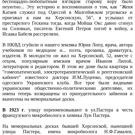
беспощадно-любопытным взглядом старому вору было
неуютно... Эту историю и воспоминания о том, как "Женя
Катаев служил под Одессой в Малгеймском угрозыске и
приезжал к нам на Херсонскую, 56", я услышал от
престарелого Гескина тогда, когда Мойша Окс давно сгинул
на Соловках, писатель Евгений Петров погиб в войну, а
Исаака Бабеля расстреляли.
В НКВД сгубили и нашего земляка Юрия Липу, врача, автора
учебников по медицине и... поэта, прозаика, драматурга,
издателя. В молодости он жил на Херсонской, 52, вместе с
отцом, популярным земским врачом Иваном Липой,
литератором и редактором. В этом же доме была квартира и
"гомеопатический, электротерапевтический и рентгеновский
кабинет" известного доктора И.М.Луценко, председателя
одесского Украинского клуба. Все трое были видными
украинскими общественно-политическими деятелями, их
имена теперь возвращены из принудительного забвения и
вынесены на мемориальные доски.
В 1923 г
. улицу переименовывают в ул.Пастера в честь
французского микробиолога и химика Луи Пастера.
На мемориальных досках бывшей Херсонской, нынешней
улицы Пастера, имена микробиолога Н.Ф.Гамалеи,