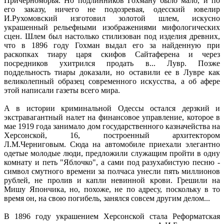
Причерноморья. Но подлинников Гохману было мало, и по
его заказу, ничего не подозревая, одесский ювелир
И.Рухомовский изготовил золотой шлем, искусно
украшенный рельефными изображениями мифологических
сцен. Шлем был настолько стилизован под изделия древних,
что в 1896 году Гохман выдал его за найденную при
раскопках тиару царя скифов Сайтаферена и через
посредников ухитрился продать в... Лувр. Позже
поддельность тиары доказали, но оставили ее в Лувре как
великолепный образец современного искусства, а об афере
этой написали газеты всего мира.
А в истории криминальной Одессы остался дерзкий и
экстравагантный налет на финансовое управление, которое в
мае 1919 года занимало дом государственного казначейства на
Херсонской, 16, построенный архитектором
Л.М.Черниговым. Сюда на автомобиле приехали элегантно
одетые молодые люди, предложили служащим пройти в одну
комнату и петь "Яблочко", а сами под разухабистую песню -
символ смутного времени за полчаса унесли пять миллионов
рублей, не пролив и капли невинной крови. Грешили на
Мишу Япончика, но, похоже, не по адресу, поскольку в то
время он, на свою погибель, занялся совсем другим делом...
В 1896 году украшением Херсонской стала Реформатская