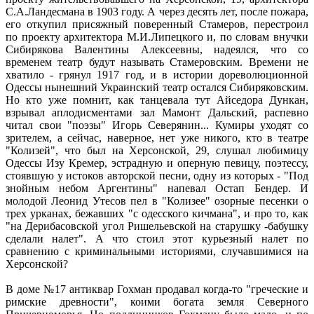
С.А.Ландесмана в 1903 году. А через десять лет, после пожара,
его откупил присяжный поверенный Стамеров, перестроил
по проекту архитектора М.И.Липецкого и, по словам внучки
Сибирякова Валентины Алексеевны, надеялся, что со
временем театр будут называть Стамеровским. Времени не
хватило - грянул 1917 год, и в истории дореволюционной
Одессы нынешний Украинский театр остался Сибиряковским.
Но кто уже помнит, как танцевала тут Айседора Дункан,
взрывал аплодисментами зал Мамонт Дальский, распевно
читал свои "поэзы" Игорь Северянин... Кумиры уходят со
зрителем, а сейчас, наверное, нет уже никого, кто в театре
"Колизей", что был на Херсонской, 29, слушал любимицу
Одессы Изу Кремер, эстрадную и оперную певицу, поэтессу,
стоявшую у истоков авторской песни, одну из которых - "Под
знойным небом Аргентины" напевал Остап Бендер. И
молодой Леонид Утесов пел в "Колизее" озорные песенки о
трех урканах, бежавших "с одесского кичмана", и про то, как
"на Дерибасовской угол Ришельевской на старушку -бабушку
сделали налет". А что стоил этот курьезный налет по
сравнению с криминальными историями, случавшимися на
Херсонской?
В доме №17 антиквар Гохман продавал когда-то "греческие и
римские древности", коими богата земля Северного