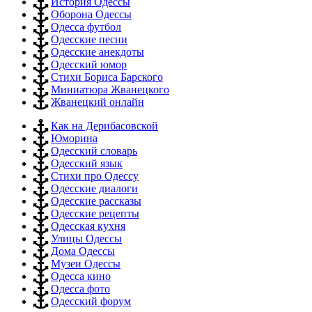
История Одессы
Оборона Одессы
Одесса футбол
Одесские песни
Одесские анекдоты
Одесский юмор
Стихи Бориса Барского
Миниатюра Жванецкого
Жванецкий онлайн
Как на Дерибасовской
Юморина
Одесский словарь
Одесский язык
Стихи про Одессу
Одесские диалоги
Одесские рассказы
Одесские рецепты
Одесская кухня
Улицы Одессы
Дома Одессы
Музеи Одессы
Одесса кино
Одесса фото
Одесский форум