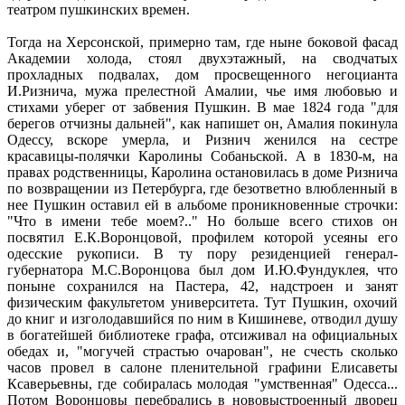
театром пушкинских времен.
Тогда на Херсонской, примерно там, где ныне боковой фасад
Академии холода, стоял двухэтажный, на сводчатых
прохладных подвалах, дом просвещенного негоцианта
И.Ризнича, мужа прелестной Амалии, чье имя любовью и
стихами уберег от забвения Пушкин. В мае 1824 года "для
берегов отчизны дальней", как напишет он, Амалия покинула
Одессу, вскоре умерла, и Ризнич женился на сестре
красавицы-полячки Каролины Собаньской. А в 1830-м, на
правах родственницы, Каролина остановилась в доме Ризнича
по возвращении из Петербурга, где безответно влюбленный в
нее Пушкин оставил ей в альбоме проникновенные строчки:
"Что в имени тебе моем?.." Но больше всего стихов он
посвятил Е.К.Воронцовой, профилем которой усеяны его
одесские рукописи. В ту пору резиденцией генерал-
губернатора М.С.Воронцова был дом И.Ю.Фундуклея, что
поныне сохранился на Пастера, 42, надстроен и занят
физическим факультетом университета. Тут Пушкин, охочий
до книг и изголодавшийся по ним в Кишиневе, отводил душу
в богатейшей библиотеке графа, отсиживал на официальных
обедах и, "могучей страстью очарован", не счесть сколько
часов провел в салоне пленительной графини Елисаветы
Ксаверьевны, где собиралась молодая "умственная" Одесса...
Потом Воронцовы перебрались в нововыстроенный дворец