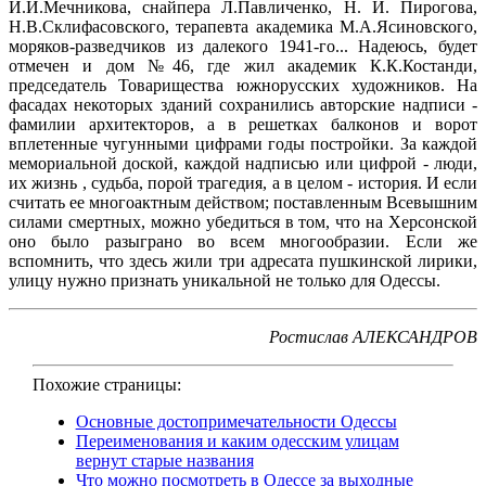
И.И.Мечникова, снайпера Л.Павличенко, Н. И. Пирогова,
Н.В.Склифасовского, терапевта академика М.А.Ясиновского,
моряков-разведчиков из далекого 1941-го... Надеюсь, будет
отмечен и дом №46, где жил академик К.К.Костанди,
председатель Товарищества южнорусских художников. На
фасадах некоторых зданий сохранились авторские надписи -
фамилии архитекторов, а в решетках балконов и ворот
вплетенные чугунными цифрами годы постройки. За каждой
мемориальной доской, каждой надписью или цифрой - люди,
их жизнь , судьба, порой трагедия, а в целом - история. И если
считать ее многоактным действом; поставленным Всевышним
силами смертных, можно убедиться в том, что на Херсонской
оно было разыграно во всем многообразии. Если же
вспомнить, что здесь жили три адресата пушкинской лирики,
улицу нужно признать уникальной не только для Одессы.
Ростислав АЛЕКСАНДРОВ
Похожие страницы:
Основные достопримечательности Одессы
Переименования и каким одесским улицам
вернут старые названия
Что можно посмотреть в Одессе за выходные