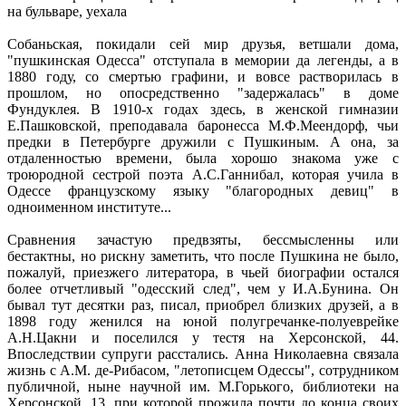
на бульваре, уехала
Собаньская, покидали сей мир друзья, ветшали дома,
"пушкинская Одесса" отступала в мемории да легенды, а в
1880 году, со смертью графини, и вовсе растворилась в
прошлом, но опосредственно "задержалась" в доме
Фундуклея. В 1910-х годах здесь, в женской гимназии
Е.Пашковской, преподавала баронесса М.Ф.Меендорф, чьи
предки в Петербурге дружили с Пушкиным. А она, за
отдаленностью времени, была хорошо знакома уже с
троюродной сестрой поэта А.С.Ганнибал, которая учила в
Одессе французскому языку "благородных девиц" в
одноименном институте...
Сравнения зачастую предвзяты, бессмысленны или
бестактны, но рискну заметить, что после Пушкина не было,
пожалуй, приезжего литератора, в чьей биографии остался
более отчетливый "одесский след", чем у И.А.Бунина. Он
бывал тут десятки раз, писал, приобрел близких друзей, а в
1898 году женился на юной полугречанке-полуеврейке
А.Н.Цакни и поселился у тестя на Херсонской, 44.
Впоследствии супруги расстались. Анна Николаевна связала
жизнь с А.М. де-Рибасом, "летописцем Одессы", сотрудником
публичной, ныне научной им. М.Горького, библиотеки на
Херсонской, 13, при которой прожила почти до конца своих