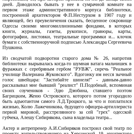
дней. Доводилось бывать у нее в сумрачной комнате на
первом этаже административного корпуса библиотеки,
построенной архитектором Ф.П.Нестурхом в 1907 году и
являющей, без преувеличения сказать, бесценное сокровище
Одессы своими многомиллионными фондами, в которых
книги, журналы, газеты, рукописи, гравюры, карты,
фотографии, листовки, театральные программки и... клочок
бумаги с собственноручной подписью Александра Сергеевича
Пушкина.
Из сводчатой подворотни старого дома № 26, напротив
библиотеки вырывалась когда-то шумная ватага мальчишек в
фуражках с серебряным гербом "РУВЖ", сиречь "Реальное
училище Валериана Жуковского". Вдогонку им несся зычный
голос швейцара: "Застибайте шинеля!" - давным-давно
рассказывал мне бывший "реалист" П.Подобный, вспоминая
своих соучеников - Эдю Дзюбина, ставшего поэтом
Багрицким, Женю Островского, которого потом угораздило
быть адъютантом самого Л.Д.Троцкого, за что и поплатился
жизнью, Колю Лажечникова, будущего офицера-артиллериста
первой мировой, расстрелянного за сей "грех" одесской
губчека, Алешу Сибирякова, сына владельца театра...
Актер и антрепренер А.И.Сибиряков построил свой театр по
проекту жительствовавшего на Херсонской, 19, архитектора