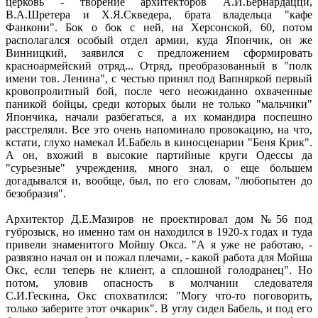
церковь - творение архитекторов А.И.Бернардацци,
В.А.Шретера и Х.Я.Скведера, брата владельца "кафе
Фанкони". Бок о бок с ней, на Херсонской, 60, потом
располагался особый отдел армии, куда Япончик, он же
Винницкий, заявился с предложением сформировать
красноармейский отряд... Отряд, преобразованный в "полк
имени тов. Ленина", с честью принял под Вапняркой первый
кровопролитный бой, после чего неожиданно охваченные
паникой бойцы, среди которых были не только "мальчики"
Япончика, начали разбегаться, а их командира поспешно
расстреляли. Все это очень напоминало провокацию, на что,
кстати, глухо намекал И.Бабель в киносценарии "Беня Крик".
А он, вхожий в высокие партийные круги Одессы да
"сурьезные" учреждения, много знал, о еще большем
догадывался и, вообще, был, по его словам, "любопытен до
безобразия".
Архитектор Д.Е.Мазиров не проектировал дом №56 под
губрозыск, но именно там он находился в 1920-х годах и туда
привели знаменитого Мойшу Окса. "А я уже не работаю, -
развязно начал он и пожал плечами, - какой работа для Мойша
Окс, если теперь не клиент, а сплошной голодранец". Но
потом, уловив опасность в молчании следователя
С.И.Гескина, Окс спохватился: "Могу что-то поговорить,
только заберите этот очкарик". В углу сидел Бабель, и под его