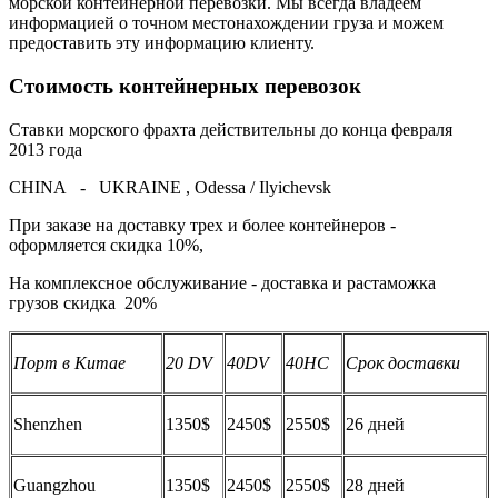
морской контейнерной перевозки. Мы всегда владеем
информацией о точном местонахождении груза и можем
предоставить эту информацию клиенту.
Стоимость контейнерных перевозок
Ставки морского фрахта действительны до конца февраля
2013 года
CHINA - UKRAINE , Odessa / Ilyichevsk
При заказе на доставку трех и более контейнеров -
оформляется скидка 10%,
На комплексное обслуживание - доставка и растаможка
грузов скидка 20%
Порт в Китае
20 DV
40DV
40HC
Срок доставки
Shenzhen
1350$
2450$
2550$
26 дней
Guangzhou
1350$
2450$
2550$
28 дней