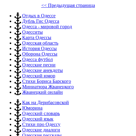
<< Предыдущая страница
Отдых в Одессе
Дубль Гис Одесса
Одесса - мировой город
Одесситы
Карта Одессы
Одесская область
История Одессы
Оборона Одессы
Одесса футбол
Одесские песни
Одесские анекдоты
Одесский юмор
Стихи Бориса Барского
Миниатюра Жванецкого
Жванецкий онлайн
Как на Дерибасовской
Юморина
Одесский словарь
Одесский язык
Стихи про Одессу
Одесские диалоги
Одесские рассказы