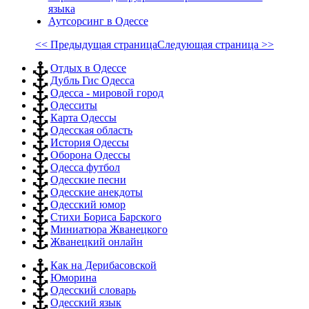
языка
Аутсорсинг в Одессе
<< Предыдущая страница
Следующая страница >>
Отдых в Одессе
Дубль Гис Одесса
Одесса - мировой город
Одесситы
Карта Одессы
Одесская область
История Одессы
Оборона Одессы
Одесса футбол
Одесские песни
Одесские анекдоты
Одесский юмор
Стихи Бориса Барского
Миниатюра Жванецкого
Жванецкий онлайн
Как на Дерибасовской
Юморина
Одесский словарь
Одесский язык