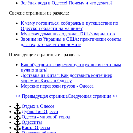
Зелёная вода в Одессе! Почему и что делать?
Свежие страницы из раздела:
К чему готовиться, собираясь в путешествие по
Одесской области на машине?
Мужская домашняя одежда: ТОП-3 вариантов
Звоним из Украины в США: практически советы
для тех, кто хочет сэкономить
Предыдущие страницы из раздела:
Как обустроить современную кухню: все что вам
нужно знать!
Доставка из Китая: Как доставить контейнер
морем из Китая в Одессу
Морские перевозки грузов - Одесса
<< Предыдущая страница
Следующая страница >>
Отдых в Одессе
Дубль Гис Одесса
Одесса - мировой город
Одесситы
Карта Одессы
Одесская область