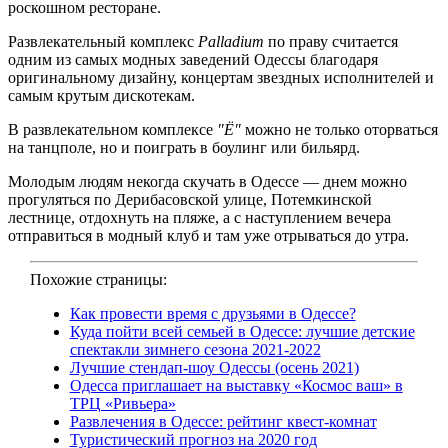
роскошном ресторане.
Развлекательный комплекс
Palladium
по праву считается
одним из самых модных заведений Одессы благодаря
оригинальному дизайну, концертам звездных исполнителей и
самым крутым дискотекам.
В развлекательном комплексе
"Ё"
можно не только оторваться
на танцполе, но и поиграть в боулинг или бильярд.
Молодым людям некогда скучать в Одессе — днем можно
прогуляться по Дерибасовской улице, Потемкинской
лестнице, отдохнуть на пляже, а с наступлением вечера
отправиться в модный клуб и там уже отрываться до утра.
Похожие страницы:
Как провести время с друзьями в Одессе?
Куда пойти всей семьей в Одессе: лучшие детские
спектакли зимнего сезона 2021-2022
Лучшие стендап-шоу Одессы (осень 2021)
Одесса приглашает на выставку «Космос ваш» в
ТРЦ «Ривьера»
Развлечения в Одессе: рейтинг квест-комнат
Туристический прогноз на 2020 год