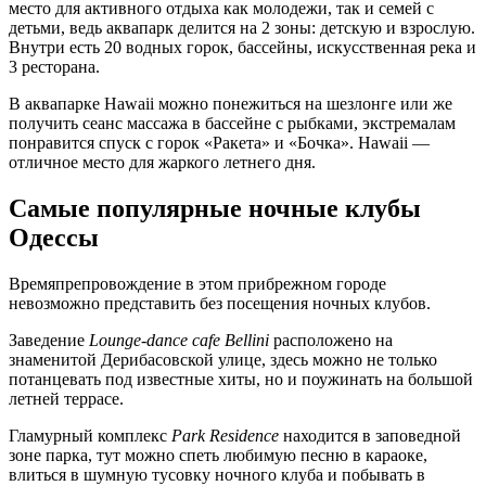
место для активного отдыха как молодежи, так и семей с
детьми, ведь аквапарк делится на 2 зоны: детскую и взрослую.
Внутри есть 20 водных горок, бассейны, искусственная река и
3 ресторана.
В аквапарке Hawaii можно понежиться на шезлонге или же
получить сеанс массажа в бассейне с рыбками, экстремалам
понравится спуск с горок «Ракета» и «Бочка». Hawaii —
отличное место для жаркого летнего дня.
Самые популярные ночные клубы
Одессы
Времяпрепровождение в этом прибрежном городе
невозможно представить без посещения ночных клубов.
Заведение
Lounge-dance cafe Bellini
расположено на
знаменитой Дерибасовской улице, здесь можно не только
потанцевать под известные хиты, но и поужинать на большой
летней террасе.
Гламурный комплекс
Park Residence
находится в заповедной
зоне парка, тут можно спеть любимую песню в караоке,
влиться в шумную тусовку ночного клуба и побывать в