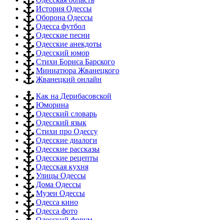
История Одессы
Оборона Одессы
Одесса футбол
Одесские песни
Одесские анекдоты
Одесский юмор
Стихи Бориса Барского
Миниатюра Жванецкого
Жванецкий онлайн
Как на Дерибасовской
Юморина
Одесский словарь
Одесский язык
Стихи про Одессу
Одесские диалоги
Одесские рассказы
Одесские рецепты
Одесская кухня
Улицы Одессы
Дома Одессы
Музеи Одессы
Одесса кино
Одесса фото
Одесский форум