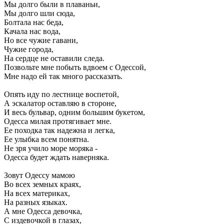
Мы долго были в плаваньи,
Мы долго шли сюда,
Болтала нас беда,
Качала нас вода,
Но все чужие гавани,
Чужие города,
На сердце не оставили следа.
Позвольте мне побыть вдвоем с Одессой,
Мне надо ей так много рассказать.
Опять иду по лестнице воспетой,
А эскалатор оставляю в стороне,
И весь бульвар, одним большим букетом,
Одесса милая протягивает мне.
Ее походка так надежна и легка,
Ее улыбка всем понятна.
Не зря учило море моряка -
Одесса будет ждать наверняка.
Зовут Одессу мамою
Во всех земных краях,
На всех материках,
На разных языках.
А мне Одесса девочка,
С издевочкой в глазах,