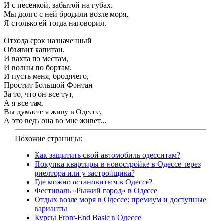
И с песенкой, забытой на губах.
Мы долго с ней бродили возле моря,
Я столько ей тогда наговорил.
Отхода срок назначенный
Объявит капитан.
И вахта по местам,
И волны по бортам.
И пусть меня, бродячего,
Простит Большой Фонтан
За то, что он все тут,
А я все там.
Вы думаете я живу в Одессе,
А это ведь она во мне живет...
Похожие страницы:
Как защитить свой автомобиль одесситам?
Покупка квартиры в новостройке в Одессе через
риелтора или у застройщика?
Где можно остановиться в Одессе?
Фестиваль «Рыжий город» в Одессе
Отдых возле моря в Одессе: премиум и доступные
варианты
Курсы Front-End Basic в Одессе