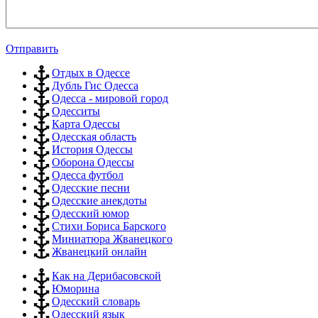
Отправить
Отдых в Одессе
Дубль Гис Одесса
Одесса - мировой город
Одесситы
Карта Одессы
Одесская область
История Одессы
Оборона Одессы
Одесса футбол
Одесские песни
Одесские анекдоты
Одесский юмор
Стихи Бориса Барского
Миниатюра Жванецкого
Жванецкий онлайн
Как на Дерибасовской
Юморина
Одесский словарь
Одесский язык