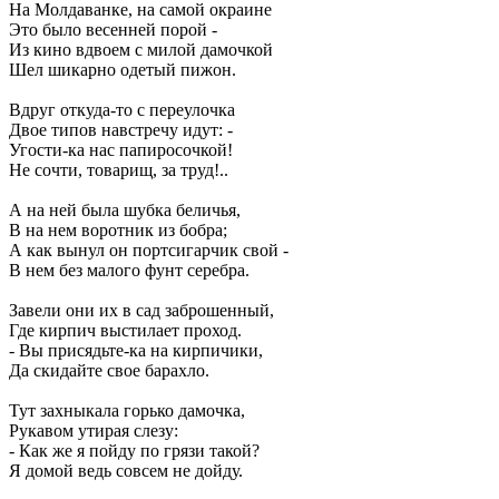
На Молдаванке, на самой окраине
Это было весенней порой -
Из кино вдвоем с милой дамочкой
Шел шикарно одетый пижон.
Вдруг откуда-то с переулочка
Двое типов навстречу идут: -
Угости-ка нас папиросочкой!
Не сочти, товарищ, за труд!..
А на ней была шубка беличья,
В на нем воротник из бобра;
А как вынул он портсигарчик свой -
В нем без малого фунт серебра.
Завели они их в сад заброшенный,
Где кирпич выстилает проход.
- Вы присядьте-ка на кирпичики,
Да скидайте свое барахло.
Тут захныкала горько дамочка,
Рукавом утирая слезу:
- Как же я пойду по грязи такой?
Я домой ведь совсем не дойду.