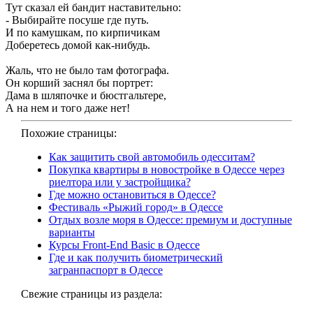
Тут сказал ей бандит наставительно:
- Выбирайте посуше где путь.
И по камушкам, по кирпичикам
Доберетесь домой как-нибудь.
Жаль, что не было там фотографа.
Он корший заснял бы портрет:
Дама в шляпочке и бюстгальтере,
А на нем и того даже нет!
Похожие страницы:
Как защитить свой автомобиль одесситам?
Покупка квартиры в новостройке в Одессе через
риелтора или у застройщика?
Где можно остановиться в Одессе?
Фестиваль «Рыжий город» в Одессе
Отдых возле моря в Одессе: премиум и доступные
варианты
Курсы Front-End Basic в Одессе
Где и как получить биометрический
загранпаспорт в Одессе
Свежие страницы из раздела: