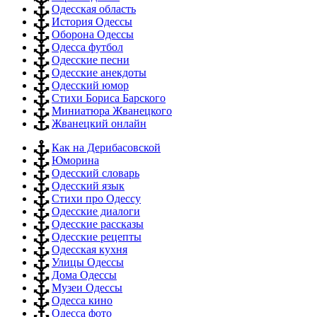
Одесская область
История Одессы
Оборона Одессы
Одесса футбол
Одесские песни
Одесские анекдоты
Одесский юмор
Стихи Бориса Барского
Миниатюра Жванецкого
Жванецкий онлайн
Как на Дерибасовской
Юморина
Одесский словарь
Одесский язык
Стихи про Одессу
Одесские диалоги
Одесские рассказы
Одесские рецепты
Одесская кухня
Улицы Одессы
Дома Одессы
Музеи Одессы
Одесса кино
Одесса фото