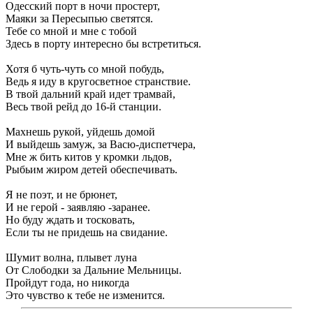
Одесский порт в ночи простерт,
Маяки за Пересыпью светятся.
Тебе со мной и мне с тобой
Здесь в порту интересно бы встретиться.
Хотя б чуть-чуть со мной побудь,
Ведь я иду в кругосветное странствие.
В твой дальний край идет трамвай,
Весь твой рейд до 16-й станции.
Махнешь рукой, уйдешь домой
И выйдешь замуж, за Васю-диспетчера,
Мне ж бить китов у кромки льдов,
Рыбьим жиром детей обеспечивать.
Я не поэт, и не брюнет,
И не герой - заявляю -заранее.
Но буду ждать и тосковать,
Если ты не придешь на свидание.
Шумит волна, плывет луна
От Слободки за Дальние Мельницы.
Пройдут года, но никогда
Это чувство к тебе не изменится.