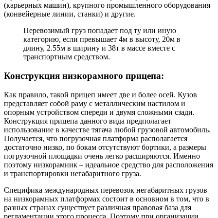
(карьерных машин), крупного промышленного оборудования
(конвейерные линии, станки) и другие.
Перевозимый груз попадает под ту или иную
категорию, если превышает 4м в высоту, 20м в
длину, 2.55м в ширину и 38т в массе вместе с
транспортным средством.
Конструкция низкорамного прицепа:
Как правило, такой прицеп имеет две и более осей. Кузов
представляет собой раму с металлическим настилом и
опорным устройством спереди и двумя сложными сзади.
Конструкция прицепа данного вида предполагает
использование в качестве тягача любой грузовой автомобиль.
Получается, что погрузочная платформа располагается
достаточно низко, по бокам отсутствуют бортики, а размеры
погрузочной площадки очень легко расширяются. Именно
поэтому низкорамник – идеальное средство для расположения
и транспортировки негабаритного груза.
Специфика международных перевозок негабаритных грузов
на низкорамных платформах состоит в основном в том, что в
разных странах существует различная правовая база для
регламентации этого процесса. Поэтому при организации