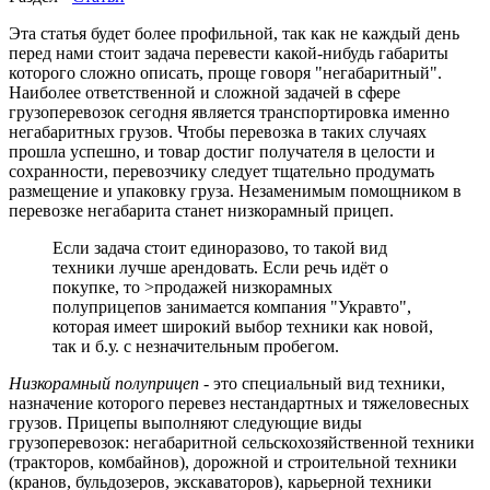
Эта статья будет более профильной, так как не каждый день
перед нами стоит задача перевести какой-нибудь габариты
которого сложно описать, проще говоря "негабаритный".
Наиболее ответственной и сложной задачей в сфере
грузоперевозок сегодня является транспортировка именно
негабаритных грузов. Чтобы перевозка в таких случаях
прошла успешно, и товар достиг получателя в целости и
сохранности, перевозчику следует тщательно продумать
размещение и упаковку груза. Незаменимым помощником в
перевозке негабарита станет низкорамный прицеп.
Если задача стоит единоразово, то такой вид
техники лучше арендовать. Если речь идёт о
покупке, то >продажей низкорамных
полуприцепов занимается компания "Укравто",
которая имеет широкий выбор техники как новой,
так и б.у. с незначительным пробегом.
Низкорамный полуприцеп
- это специальный вид техники,
назначение которого перевез нестандартных и тяжеловесных
грузов. Прицепы выполняют следующие виды
грузоперевозок: негабаритной сельскохозяйственной техники
(тракторов, комбайнов), дорожной и строительной техники
(кранов, бульдозеров, экскаваторов), карьерной техники