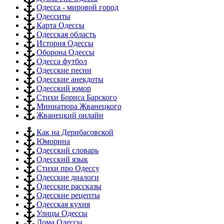
Одесса - мировой город
Одесситы
Карта Одессы
Одесская область
История Одессы
Оборона Одессы
Одесса футбол
Одесские песни
Одесские анекдоты
Одесский юмор
Стихи Бориса Барского
Миниатюра Жванецкого
Жванецкий онлайн
Как на Дерибасовской
Юморина
Одесский словарь
Одесский язык
Стихи про Одессу
Одесские диалоги
Одесские рассказы
Одесские рецепты
Одесская кухня
Улицы Одессы
Дома Одессы