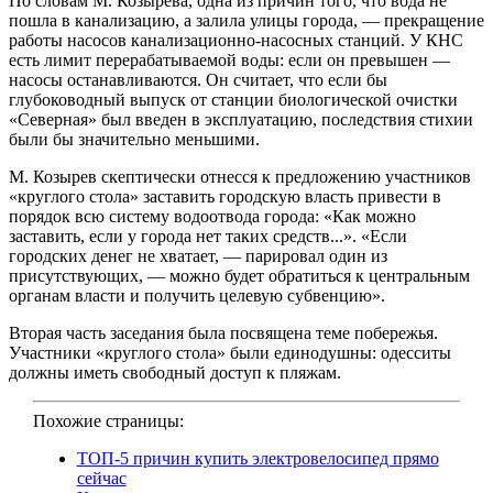
По словам М. Козырева, одна из причин того, что вода не
пошла в канализацию, а залила улицы города, — прекращение
работы насосов канализационно-насосных станций. У КНС
есть лимит перерабатываемой воды: если он превышен —
насосы останавливаются. Он считает, что если бы
глубоководный выпуск от станции биологической очистки
«Северная» был введен в эксплуатацию, последствия стихии
были бы значительно меньшими.
М. Козырев скептически отнесся к предложению участников
«круглого стола» заставить городскую власть привести в
порядок всю систему водоотвода города: «Как можно
заставить, если у города нет таких средств...». «Если
городских денег не хватает, — парировал один из
присутствующих, — можно будет обратиться к центральным
органам власти и получить целевую субвенцию».
Вторая часть заседания была посвящена теме побережья.
Участники «круглого стола» были единодушны: одесситы
должны иметь свободный доступ к пляжам.
Похожие страницы:
ТОП-5 причин купить электровелосипед прямо
сейчас