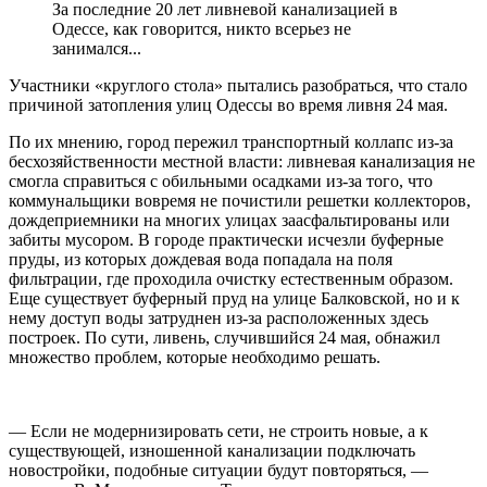
За последние 20 лет ливневой канализацией в
Одессе, как говорится, никто всерьез не
занимался...
Участники «круглого стола» пытались разобраться, что стало
причиной затопления улиц Одессы во время ливня 24 мая.
По их мнению, город пережил транспортный коллапс из-за
бесхозяйственности местной власти: ливневая канализация не
смогла справиться с обильными осадками из-за того, что
коммунальщики вовремя не почистили решетки коллекторов,
дождеприемники на многих улицах заасфальтированы или
забиты мусором. В городе практически исчезли буферные
пруды, из которых дождевая вода попадала на поля
фильтрации, где проходила очистку естественным образом.
Еще существует буферный пруд на улице Балковской, но и к
нему доступ воды затруднен из-за расположенных здесь
построек. По сути, ливень, случившийся 24 мая, обнажил
множество проблем, которые необходимо решать.
— Если не модернизировать сети, не строить новые, а к
существующей, изношенной канализации подключать
новостройки, подобные ситуации будут повторяться, —