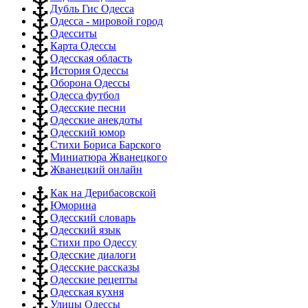
Дубль Гис Одесса
Одесса - мировой город
Одесситы
Карта Одессы
Одесская область
История Одессы
Оборона Одессы
Одесса футбол
Одесские песни
Одесские анекдоты
Одесский юмор
Стихи Бориса Барского
Миниатюра Жванецкого
Жванецкий онлайн
Как на Дерибасовской
Юморина
Одесский словарь
Одесский язык
Стихи про Одессу
Одесские диалоги
Одесские рассказы
Одесские рецепты
Одесская кухня
Улицы Одессы