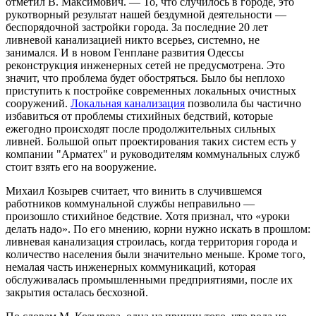
отметил В. Максимович. — То, что случилось в городе, это
рукотворный результат нашей бездумной деятельности —
беспорядочной застройки города. За последние 20 лет
ливневой канализацией никто всерьез, системно, не
занимался. И в новом Генплане развития Одессы
реконструкция инженерных сетей не предусмотрена. Это
значит, что проблема будет обостряться. Было бы неплохо
приступить к постройке современных локальных очистных
сооружений.
Локальная канализация
позволила бы частично
избавиться от проблемы стихийных бедствий, которые
ежегодно происходят после продолжительных сильных
ливней. Большой опыт проектирования таких систем есть у
компании "Арматех" и руководителям коммунальных служб
стоит взять его на вооружение.
Михаил Козырев считает, что винить в случившемся
работников коммунальной службы неправильно —
произошло стихийное бедствие. Хотя признал, что «уроки
делать надо». По его мнению, корни нужно искать в прошлом:
ливневая канализация строилась, когда территория города и
количество населения были значительно меньше. Кроме того,
немалая часть инженерных коммуникаций, которая
обслуживалась промышленными предприятиями, после их
закрытия осталась бесхозной.