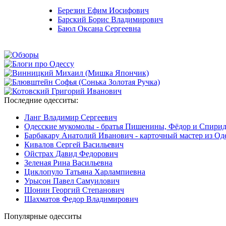
Березин Ефим Иосифович
Барский Борис Владимирович
Баюл Оксана Сергеевна
Последние
одесситы:
Ланг Владимир Сергеевич
Одесские мукомолы - братья Пишенины, Фёдор и Спири
Барбакару Анатолий Иванович - карточный мастер из Од
Кивалов Сергей Васильевич
Ойстрах Давид Федорович
Зеленая Рина Васильевна
Циклопуло Татьяна Харлампиевна
Урысон Павел Самуилович
Шонин Георгий Степанович
Шахматов Федор Владимирович
Популярные
одесситы