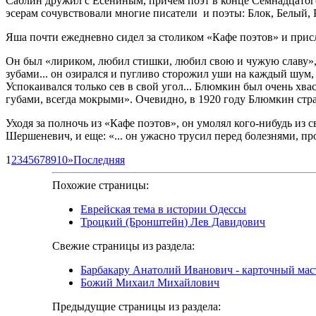
Саблин дружил с Есениным, причем поэт в конце Семнадцатог
эсерам сочувствовали многие писатели и поэты: Блок, Белый,
Яша почти ежедневно сидел за столиком «Кафе поэтов» и прис
Он был «лириком, любил стишки, любил свою и чужую славу»
зубами... он озирался и пугливо сторожил уши на каждый шум, 
Успокаивался только сев в свой угол... Блюмкин был очень хв
губами, всегда мокрыми». Очевидно, в 1920 году Блюмкин стра
Уходя за полночь из «Кафе поэтов», он умолял кого-нибудь из 
Шершеневич, и еще: «... он ужасно трусил перед болезнями, п
1
2
3
4
5
6
7
8
9
10
»
Последняя
Похожие страницы:
Еврейская тема в истории Одессы
Троцкий (Бронштейн) Лев Давидович
Свежие страницы из раздела:
Барбакару Анатолий Иванович - карточный мас
Божий Михаил Михайлович
Предыдущие страницы из раздела: