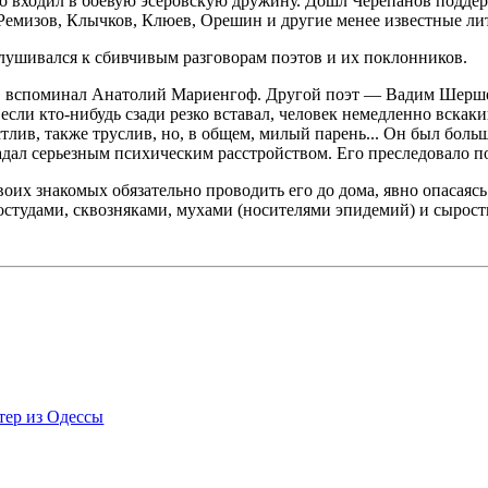
о входил в боевую эсеровскую дружину. Дошл Черепанов поддер
 Ремизов, Клычков, Клюев, Орешин и другие менее известные ли
лушивался к сбивчивым разговорам поэтов и их поклонников.
, вспоминал Анатолий Мариенгоф. Другой поэт — Вадим Шершен
если кто-нибудь сзади резко вставал, человек немедленно вскаки
астлив, также труслив, но, в общем, милый парень... Он был бо
дал серьезным психическим расстройством. Его преследовало по
своих знакомых обязательно проводить его до дома, явно опасая
ростудами, сквозняками, мухами (носителями эпидемий) и сырост
тер из Одессы