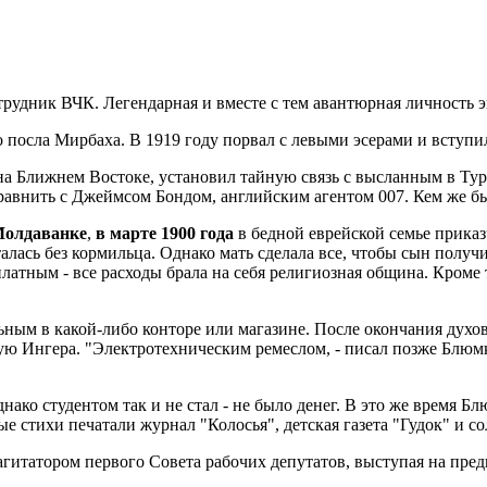
трудник ВЧК. Легендарная и вместе с тем авантюрная личность 
 посла Мирбаха. В 1919 году порвал с левыми эсерами и вступи
на Ближнем Востоке, установил тайную связь с высланным в Ту
авнить с Джеймсом Бондом, английским агентом 007. Кем же был 
Молдаванке
,
в марте 1900 года
в бедной еврейской семье прика
талась без кормильца. Однако мать сделала все, чтобы сын получ
латным - все расходы брала на себя религиозная община. Кроме
ьным в какой-либо конторе или магазине. После окончания духо
кую Ингера. "Электротехническим ремеслом, - писал позже Блюмк
ако студентом так и не стал - не было денег. В это же время 
 стихи печатали журнал "Колосья", детская газета "Гудок" и с
 агитатором первого Совета рабочих депутатов, выступая на пр