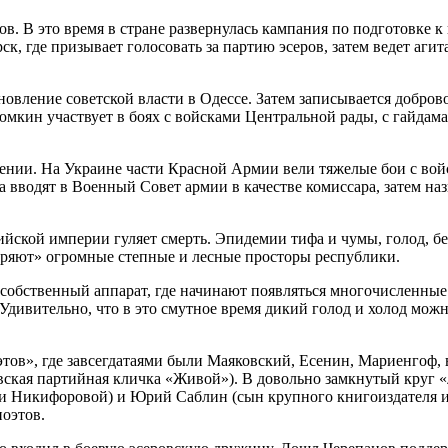
ов. В это время в стране развернулась кампания по подготовке
к, где призывает голосовать за партию эсеров, затем ведет агит
ановление советской власти в Одессе. Затем записывается добро
кин участвует в боях с войсками Центральной рады, с гайдамака
жении. На Украине части Красной Армии вели тяжелые бои с вой
 вводят в Военный Совет армии в качестве комиссара, затем на
йской империи гуляет смерть. Эпидемии тифа и чумы, голод, без
оряют» огромные степные и лесные просторы республики.
 собственный аппарат, где начинают появляться многочисленные
Удивительно, что в это смутное время дикий голод и холод можн
этов», где завсегдатаями были Маяковский, Есенин, Мариенгоф, 
вская партийная кличка «Живой»). В довольно замкнутый круг
си Никифоровой) и Юрий Саблин (сын крупного книгоиздателя и
поэтов.