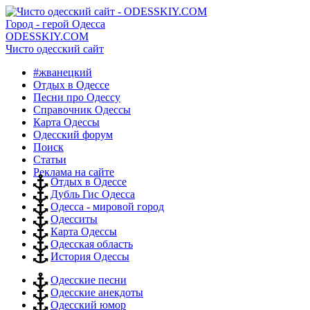
Город - герой Одесса
ODESSKIY.COM
Чисто одесский сайт
#жванецкий
Отдых в Одессе
Песни про Одессу
Справочник Одессы
Карта Одессы
Одесский форум
Поиск
Статьи
Реклама на сайте
Отдых в Одессе
Дубль Гис Одесса
Одесса - мировой город
Одесситы
Карта Одессы
Одесская область
История Одессы
Одесские песни
Одесские анекдоты
Одесский юмор