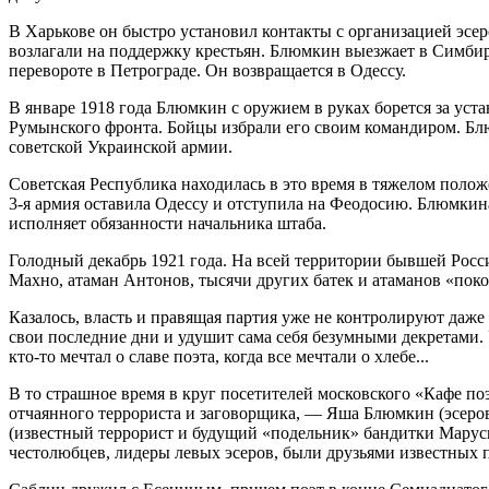
В Харькове он быстро установил контакты с организацией эсер
возлагали на поддержку крестьян. Блюмкин выезжает в Симбирс
перевороте в Петрограде. Он возвращается в Одессу.
В январе 1918 года Блюмкин с оружием в руках борется за уст
Румынского фронта. Бойцы избрали его своим командиром. Блюм
советской Украинской армии.
Советская Республика находилась в это время в тяжелом поло
3-я армия оставила Одессу и отступила на Феодосию. Блюмкина
исполняет обязанности начальника штаба.
Голодный декабрь 1921 года. На всей территории бывшей Росси
Махно, атаман Антонов, тысячи других батек и атаманов «пок
Казалось, власть и правящая партия уже не контролируют даже
свои последние дни и удушит сама себя безумными декретами. 
кто-то мечтал о славе поэта, когда все мечтали о хлебе...
В то страшное время в круг посетителей московского «Кафе по
отчаянного террориста и заговорщика, — Яша Блюмкин (эсеро
(известный террорист и будущий «подельник» бандитки Мару
честолюбцев, лидеры левых эсеров, были друзьями известных 