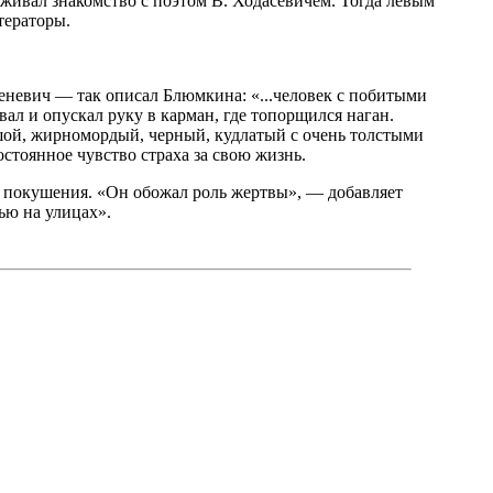
живал знакомство с поэтом В. Ходасевичем. Тогда левым
тераторы.
евич — так описал Блюмкина: «...человек с побитыми
вал и опускал руку в карман, где топорщился наган.
льшой, жирномордый, черный, кудлатый с очень толстыми
стоянное чувство страха за свою жизнь.
сь покушения. «Он обожал роль жертвы», — добавляет
ью на улицах».