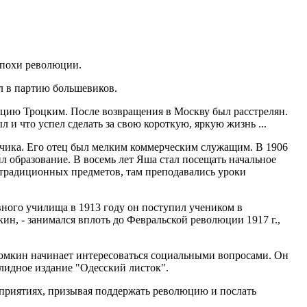
эпохи революции.
л в партию большевиков.
рцию Троцким. После возвращения в Москву был расстрелян.
и что успел сделать за свою короткую, яркую жизнь ...
зчика. Его отец был мелким коммерческим служащим. В 1906
ил образование. В восемь лет Яша стал посещать начальное
 традиционных предметов, там преподавались уроки
вного училища в 1913 году он поступил учеником в
ин, - занимался вплоть до Февральской революции 1917 г.,
Блюмкин начинает интересоваться социальными вопросами. Он
олидное издание "Одесский листок".
едприятиях, призывая поддержать революцию и послать