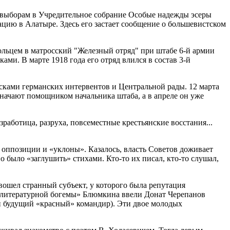
 к выборам в Учредительное собрание Особые надежды эсеры
ацию в Алатыре. Здесь его застает сообщение о большевистском
вольцем в матросский "Железный отряд" при штабе 6-й армии
ми. В марте 1918 года его отряд влился в состав 3-й
сками германских интервентов и Центральной рады. 12 марта
значают помощником начальника штаба, а в апреле он уже
работица, разруха, повсеместные крестьянские восстания...
 оппозиции и «уклоны». Казалось, власть Советов доживает
о было «заглушить» стихами. Кто-то их писал, кто-то слушал,
вошел странный субъект, у которого была репутация
 «литературной богемы» Блюмкина ввели Донат Черепанов
 будущий «красный» командир). Эти двое молодых