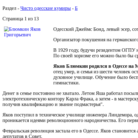
Раздел -
Чисто одесские кумиры
-
Б
Страница 1 из 13
Одесский Джеймс Бонд, левый эсер, со
Организатор покушения на германского
В 1929 году, будучи резидентом ОГПУ 
По своей хоризме его можно было бы ср
Яков Блюмкин родился в Одессе на 
отец умер, и семья из шести человек ос
духовное училище. Обучение было бесп
гимнастики.
Денег в семье постоянно не хватало. Летом Яша работал посыл
электротехническую контору Карла Фрака, а затем - в мастерс
получив квалификацию и звание подмастерья".
Яков поступил в техническое училище инженера Линдемора, одн
проникается идеями революционного народничества. Его первые
Февральская революция застала его в Одессе. Яков становится
депутатов в Совет.