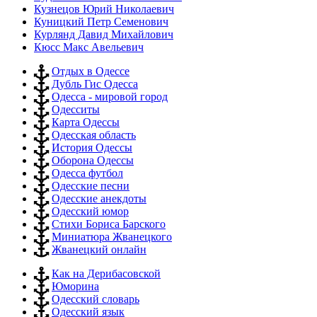
Кузнецов Юрий Николаевич
Куницкий Петр Семенович
Курлянд Давид Михайлович
Кюсс Макс Авельевич
Отдых в Одессе
Дубль Гис Одесса
Одесса - мировой город
Одесситы
Карта Одессы
Одесская область
История Одессы
Оборона Одессы
Одесса футбол
Одесские песни
Одесские анекдоты
Одесский юмор
Стихи Бориса Барского
Миниатюра Жванецкого
Жванецкий онлайн
Как на Дерибасовской
Юморина
Одесский словарь
Одесский язык