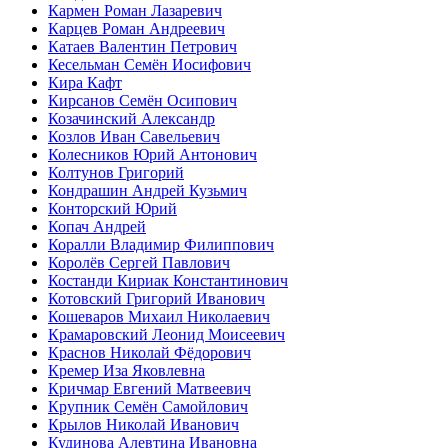
Кармен Роман Лазаревич
Карцев Роман Андреевич
Катаев Валентин Петрович
Кесельман Семён Иосифович
Кира Кафт
Кирсанов Семён Осипович
Козачинский Александр
Козлов Иван Савельевич
Колесников Юрий Антонович
Колтунов Григорий
Кондрашин Андрей Кузьмич
Конторский Юрий
Копач Андрей
Коралли Владимир Филиппович
Королёв Сергей Павлович
Костанди Кириак Константинович
Котовский Григорий Иванович
Кошеваров Михаил Николаевич
Крамаровский Леонид Моисеевич
Краснов Николай Фёдорович
Кремер Иза Яковлевна
Кричмар Евгений Матвеевич
Крупник Семён Самойлович
Крылов Николай Иванович
Кудинова Алевтина Ивановна