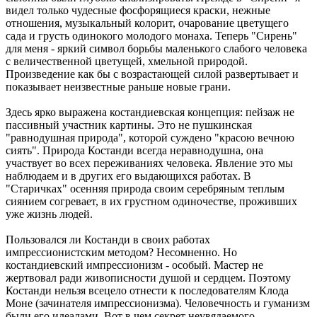
видел только чудесные фосфорящиеся краски, нежные
отношения, музыкальный колорит, очарование цветущего
сада и грусть одинокого молодого монаха. Теперь "Сирень"
для меня - яркий символ борьбы маленького слабого человека
с величественной цветущей, хмельной природой.
Произведение как бы с возрастающей силой развертывает и
показывает неизвестные раньше новые грани.
Здесь ярко выражена костандиевская концепция: пейзаж не
пассивный участник картины. Это не пушкинская
"равнодушная природа", которой суждено "красою вечною
сиять". Природа Костанди всегда неравнодушна, она
участвует во всех переживаниях человека. Явление это мы
наблюдаем и в других его выдающихся работах. В
"Старичках" осенняя природа своим серебряным теплым
сиянием согревает, в их грустном одиночестве, проживших
уже жизнь людей.
Пользовался ли Костанди в своих работах
импрессионистским методом? Несомненно. Но
костандиевский импрессионизм - особый. Мастер не
жертвовал ради живописности душой и сердцем. Поэтому
Костанди нельзя всецело отнести к последователям Клода
Моне (зачинателя импрессионизма). Человечность и гуманизм
были его идеалами. Вот в чем секрет неувядаемого