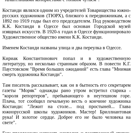
Костанди являлся одним из учредителей Товарищества южно-
русских художников (ТЮРХ), близкого к передвижникам, а с
1892 по 1919 годы был его председателем. Под руководством
К.К. Костанди в Одессе был основан Городской музей
изящных искусств. В 1920-х годах в Одессе функционировало
Художественное общество имени К.К. Костанди.
Именем Костанди названы улица и два переулка в Одессе.
Кириак Константинович попал и в художественную
литературу, но несколько странным образом. В повести К.Г.
Паустовском "Время больших ожиданий" есть глава "Мнимая
смерть художника Костанди".
Там писатель рассказывает, как он в бытность его секретарем
газеты "Моряк" однажды рано утром встретил старика -
"короля репортеров", пребывающего в неутешном горе.
Плача, тот сообщил печальную весть о кончине художника
Костанди: "Лежит на столе... под простыней... Глава
южнорусской школы художников. Мастер! Бриллиантовая
рука! И золотое сердце. Добрее его не было человека на
свете".