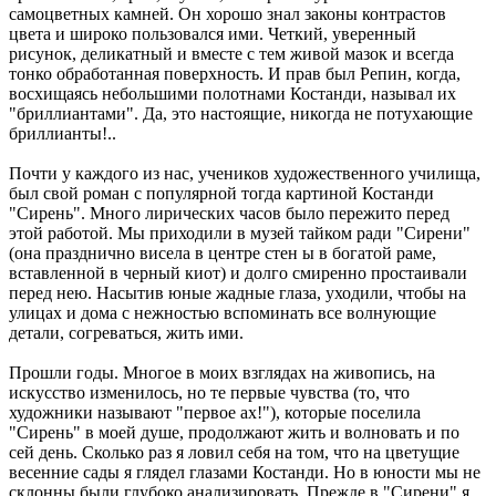
самоцветных камней. Он хорошо знал законы контрастов
цвета и широко пользовался ими. Четкий, уверенный
рисунок, деликатный и вместе с тем живой мазок и всегда
тонко обработанная поверхность. И прав был Репин, когда,
восхищаясь небольшими полотнами Костанди, называл их
"бриллиантами". Да, это настоящие, никогда не потухающие
бриллианты!..
Почти у каждого из нас, учеников художественного училища,
был свой роман с популярной тогда картиной Костанди
"Сирень". Много лирических часов было пережито перед
этой работой. Мы приходили в музей тайком ради "Сирени"
(она празднично висела в центре стен ы в богатой раме,
вставленной в черный киот) и долго смиренно простаивали
перед нею. Насытив юные жадные глаза, уходили, чтобы на
улицах и дома с нежностью вспоминать все волнующие
детали, согреваться, жить ими.
Прошли годы. Многое в моих взглядах на живопись, на
искусство изменилось, но те первые чувства (то, что
художники называют "первое ах!"), которые поселила
"Сирень" в моей душе, продолжают жить и волновать и по
сей день. Сколько раз я ловил себя на том, что на цветущие
весенние сады я глядел глазами Костанди. Но в юности мы не
склонны были глубоко анализировать. Прежде в "Сирени" я