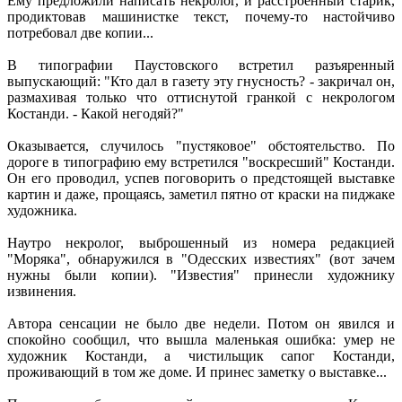
Ему предложили написать некролог, и расстроенный старик,
продиктовав машинистке текст, почему-то настойчиво
потребовал две копии...
В типографии Паустовского встретил разъяренный
выпускающий: "Кто дал в газету эту гнусность? - закричал он,
размахивая только что оттиснутой гранкой с некрологом
Костанди. - Какой негодяй?"
Оказывается, случилось "пустяковое" обстоятельство. По
дороге в типографию ему встретился "воскресший" Костанди.
Он его проводил, успев поговорить о предстоящей выставке
картин и даже, прощаясь, заметил пятно от краски на пиджаке
художника.
Наутро некролог, выброшенный из номера редакцией
"Моряка", обнаружился в "Одесских известиях" (вот зачем
нужны были копии). "Известия" принесли художнику
извинения.
Автора сенсации не было две недели. Потом он явился и
спокойно сообщил, что вышла маленькая ошибка: умер не
художник Костанди, а чистильщик сапог Костанди,
проживающий в том же доме. И принес заметку о выставке...