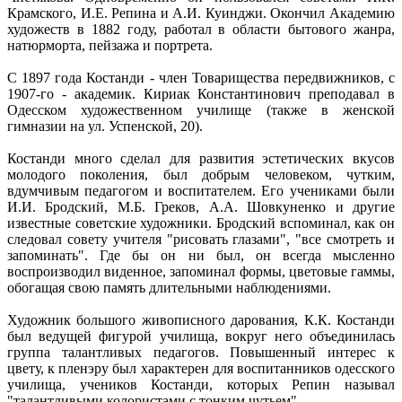
Крамского, И.Е. Репина и А.И. Куинджи. Окончил Академию
художеств в 1882 году, работал в области бытового жанра,
натюрморта, пейзажа и портрета.
С 1897 года Костанди - член Товарищества передвижников, с
1907-го - академик. Кириак Константинович преподавал в
Одесском художественном училище (также в женской
гимназии на ул. Успенской, 20).
Костанди много сделал для развития эстетических вкусов
молодого поколения, был добрым человеком, чутким,
вдумчивым педагогом и воспитателем. Его учениками были
И.И. Бродский, М.Б. Греков, А.А. Шовкуненко и другие
известные советские художники. Бродский вспоминал, как он
следовал совету учителя "рисовать глазами", "все смотреть и
запоминать". Где бы он ни был, он всегда мысленно
воспроизводил виденное, запоминал формы, цветовые гаммы,
обогащая свою память длительными наблюдениями.
Художник большого живописного дарования, К.К. Костанди
был ведущей фигурой училища, вокруг него объединилась
группа талантливых педагогов. Повышенный интерес к
цвету, к пленэру был характерен для воспитанников одесского
училища, учеников Костанди, которых Репин называл
"талантливыми колористами с тонким чутьем".