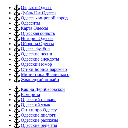
Отдых в Одессе
Дубль Гис Одесса
Одесса - мировой город
Одесситы
Карта Одессы
Одесская область
История Одессы
Оборона Одессы
Одесса футбол
Одесские песни
Одесские анекдоты
Одесский юмор
Стихи Бориса Барского
Миниатюра Жванецкого
Жванецкий онлайн
Как на Дерибасовской
Юморина
Одесский словарь
Одесский язык
Стихи про Одессу
Одесские диалоги
Одесские рассказы
Одесские рецепты