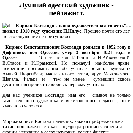
Лучший одесский художник -
пейзажист
.
"Кириак Костанди - наша художественная совесть", -
писал в 1910 году художник П.Нилус.
Прошло почти сто лет,
но это ощущение не притупилось.
Кириак Константинович Костанди родился в 1852 году в
Дофиновке под Одессой, умер 3 октября 1921 года в
Одессе
. О нем писали И.Репин и И.Айвазовский,
В.Стасов и И.Крамской. Но, пожалуй, наиболее яркие,
искренние воспоминания об учителе оставил художник
Амшей Нюренберг, мастер иного стиля, друг Маяковского,
Шагала, Фалька, и - тем не менее - сумевший сквозь
десятилетия пронести любовь к первому учителю.
Для нас, учеников Костанди, имя его - символ не только
замечательного художника и великолепного педагога, но и
чудесного человека.
Мир живописи Костанди невелик: южная прибрежная дача,
тихие розово-желтые закаты, щедро разросшиеся сирени и
акации, уснувшие в садах церковки, редкие фигуры