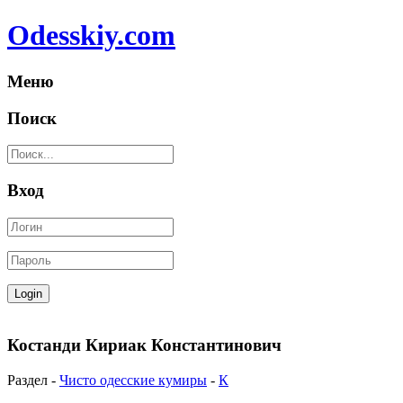
Odesskiy.com
Меню
Поиск
Вход
Костанди Кириак Константинович
Раздел -
Чисто одесские кумиры
-
К