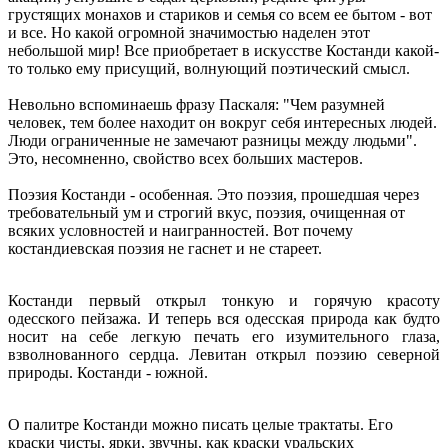
грустящих монахов и стариков и семья со всем ее бытом - вот
и все. Но какой огромной значимостью наделен этот
небольшой мир! Все приобретает в искусстве Костанди какой-
то только ему присущий, волнующий поэтический смысл.
Невольно вспоминаешь фразу Паскаля: "Чем разумней
человек, тем более находит он вокруг себя интересных людей.
Люди ограниченные не замечают разницы между людьми".
Это, несомненно, свойство всех больших мастеров.
Поэзия Костанди - особенная. Это поэзия, прошедшая через
требовательный ум и строгий вкус, поэзия, очищенная от
всяких условностей и наигранностей. Вот почему
костандиевская поэзия не гаснет и не стареет.
Костанди первый открыл тонкую и горячую красоту
одесского пейзажа. И теперь вся одесская природа как будто
носит на себе легкую печать его изумительного глаза,
взволнованного сердца. Левитан открыл поэзию северной
природы. Костанди - южной.
О палитре Костанди можно писать целые трактаты. Его
краски чисты, ярки, звучны, как краски уральских