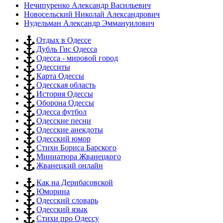
Нечипуренко Александр Васильевич
Новосельский Николай Александрович
Нудельман Александр Эммануилович
Отдых в Одессе
Дубль Гис Одесса
Одесса - мировой город
Одесситы
Карта Одессы
Одесская область
История Одессы
Оборона Одессы
Одесса футбол
Одесские песни
Одесские анекдоты
Одесский юмор
Стихи Бориса Барского
Миниатюра Жванецкого
Жванецкий онлайн
Как на Дерибасовской
Юморина
Одесский словарь
Одесский язык
Стихи про Одессу