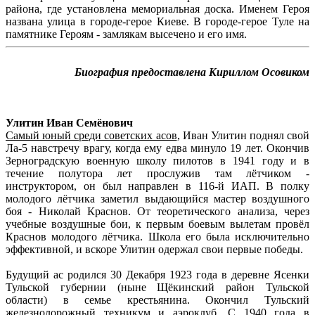
района, где установлена мемориальная доска. Именем Героя
названа улица в городе-герое Киеве. В городе-герое Туле на
памятнике Героям - замлякам высечено и его имя.
Биография предоставлена Кириллом Осовиком
Улитин Иван Семёнович
Самый юный среди советских асов
, Иван Улитин поднял свой
Ла-5 навстречу врагу, когда ему едва минуло 19 лет. Окончив
Зерноградскую военную школу пилотов в 1941 году и в
течение полутора лет прослужив там лётчиком -
инструктором, он был направлен в 116-й ИАП. В полку
молодого лётчика заметил выдающийся мастер воздушного
боя - Николай Краснов. От теоретического анализа, через
учебные воздушные бои, к первым боевым вылетам провёл
Краснов молодого лётчика. Школа его была исключительно
эффективной, и вскоре Улитин одержал свои первые победы.
Будущий ас родился 30 Декабря 1923 года в деревне Ясенки
Тульской губернии (ныне Щёкинский район Тульской
области) в семье крестьянина. Окончил Тульский
железнолорожный техникум и аэроклуб. С 1940 года в