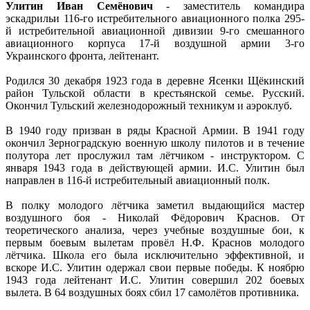
Улитин Иван Семёнович
- заместитель командира
эскадрильи 116-го истребительного авиационного полка 295-
й истребительной авиационной дивизии 9-го смешанного
авиационного корпуса 17-й воздушной армии 3-го
Украинского фронта, лейтенант.
Родился 30 декабря 1923 года в деревне Ясенки Щёкинский
район Тульской области в крестьянской семье. Русский.
Окончил Тульский железнодорожный техникум и аэроклуб.
В 1940 году призван в ряды Красной Армии. В 1941 году
окончил Зерноградскую военную школу пилотов и в течение
полутора лет прослужил там лётчиком - инструктором. С
января 1943 года в действующей армии. И.С. Улитин был
направлен в 116-й истребительный авиационный полк.
В полку молодого лётчика заметил выдающийся мастер
воздушного боя - Николай Фёдорович Краснов. От
теоретического анализа, через учебные воздушные бои, к
первым боевым вылетам провёл Н.Ф. Краснов молодого
лётчика. Школа его была исключительно эффективной, и
вскоре И.С. Улитин одержал свои первые победы. К ноябрю
1943 года лейтенант И.С. Улитин совершил 202 боевых
вылета. В 64 воздушных боях сбил 17 самолётов противника.