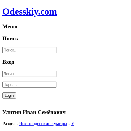
Odesskiy.com
Меню
Поиск
Вход
Улитин Иван Семёнович
Раздел -
Чисто одесские кумиры
-
У