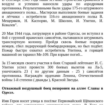
воздухе и успешно наносили удары по аэродромам
противника. Результативными были удары 175-го штурмового
авиационного полка... Мастерски выполняли боевые задания
и лётчики - истребители 116-го авиационного полка В.
Мещеряков, Н. Каспорян, М. Школин, И. Улитин, И.
Ковалев".
20 Мая 1944 года, патрулируя в районе Одессы, он вступил в
бой с группой вражеских самолётов, пытавшихся штурмовать
транспортную колонну. Пройдя сквозь боевые порядки
немцев, сбил лидирующий бомбардировщик, но был подбит.
Пожар быстро охватил истребитель Улитина, и горящей
машиной он таранил Ме-109. При взрыве погиб...
За 15 месяцев своего участия в боях Старший лейтенант И. С.
Улитин успел провести 300 боевых вылетов на Ла-5,
уничтожить 23 ( по другим данным - 25 ) самолётов
противника. Награждён орденами Ленина, Отечественной
войны 1-й степени ( дважды ), Красной Звезды.
Отважный воздушный боец похоронен на аллее Славы в
Одессе.
Имя Героя носит улица в посёлке Первомайский Щёкинского