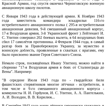
Красной Армии, год спустя окончил Черниговскую военную
авиационную школу пилотов.
С Января 1943 года в действующей армии. К Ноябрю 1943
года заместитель командира эскадрильи 116-го
истребительного авиационного полка ( 295-я истребительная
авиационная дивизия, 9-й смешанный авиационный корпус,
17-я Воздушная армия, 3-й Украинский фронт ) Лейтенант И.
С. Улитин совершил 202 боевых вылета, в 64 воздушных боях
сбил 17 самолётов противника. 4 Февраля 1944 года, в самый
разгар боев за Правобережную Украину, за мужество и
воинскую доблесть, проявленные в схватках с врагами, ему
было присвоено звание Героя Советского Союза.
Немало строк, посвящённых Ивану Улитину, можно найти в
сборнике "17-я Воздушная армия в боях от Сталинграда до
Вены". Например:
"В середине Июля 1943 года по - гвардейски били
фашистских стервятников многие лётчики - истребители, в
том числе и 9-го смешанного авиационного корпуса -
коммунисты Н. И. Горбунов, И. С. Улитин, А. А. Пантелькин,
А. И. Володин, В. В. Кирилюк...
В Сентябре 1943 года наши лётчики героически сражались в