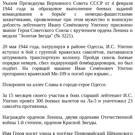
Указом Президиума Верховного Совета СССР от 4 февраля
1944 года за образцовое выполнение боевых заданий
командования в борьбе с немецко-фашистскими
захватчиками, проявленные при этом мужество и воинскую
доблесть лейтенанту Ивану Семёновичу Улитину присвоено
звание Героя Советского Союза с вручением ордена Ленина и
медали "Золотая Звезда" (№ 3221).
20 мая 1944 года, патрулируя в районе Одессы, И.С. Улитин
вступил в бой с группой вражеских самолётов, пытавшихся
штурмовать транспортную колонну. Пройдя сквозь боевые
порядки немцев, сбил лидирующий бомбардировщик, но был
подбит. На горящей машине Иван Семёнович Улитин
протаранил вражеский Ме-109 и погиб при взрыве...
Похоронен на аллее Славы в городе-герое Одессе.
За 15 месяцев своего участия в боях старший лейтенант И.С.
Улитин провёл 300 боевых вылетов на Ла-5 и уничтожил 23
самолёта противника.
Награждён орденом Ленина, двумя орденами Отечественной
войны 1-й степени, орденом Красной Звезды.
Имя Героя носит улица в посёлке Первомайский Щёкинского