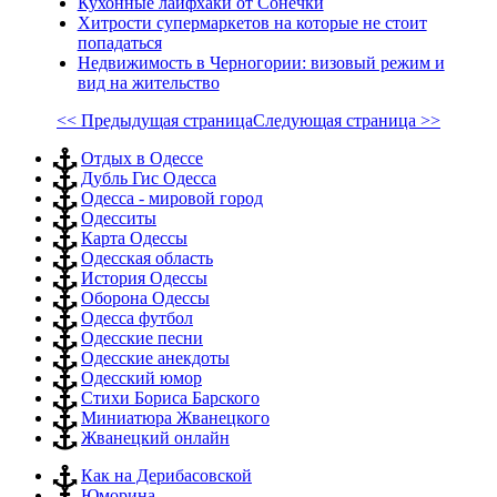
Кухонные лайфхаки от Сонечки
Хитрости супермаркетов на которые не стоит
попадаться
Недвижимость в Черногории: визовый режим и
вид на жительство
<< Предыдущая страница
Следующая страница >>
Отдых в Одессе
Дубль Гис Одесса
Одесса - мировой город
Одесситы
Карта Одессы
Одесская область
История Одессы
Оборона Одессы
Одесса футбол
Одесские песни
Одесские анекдоты
Одесский юмор
Стихи Бориса Барского
Миниатюра Жванецкого
Жванецкий онлайн
Как на Дерибасовской
Юморина