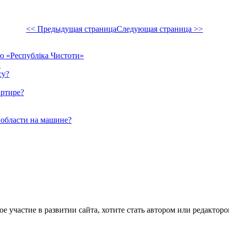
<< Предыдущая страница
Следующая страница >>
єю «Республіка Чистоти»
ы
су?
артире?
 области на машине?
е участие в развитии сайта, хотите стать автором или редактор