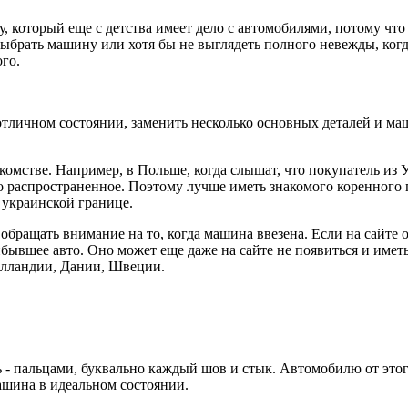
у, который еще с детства имеет дело с автомобилями, потому чт
к выбрать машину или хотя бы не выглядеть полного невежды, ко
го.
 отличном состоянии, заменить несколько основных деталей и ма
омстве. Например, в Польше, когда слышат, что покупатель из У
но распространенное. Поэтому лучше иметь знакомого коренного 
к украинской границе.
обращать внимание на то, когда машина ввезена. Если на сайте 
ибывшее авто. Оно может еще даже на сайте не появиться и иметь
олландии, Дании, Швеции.
 - пальцами, буквально каждый шов и стык. Автомобилю от этог
машина в идеальном состоянии.