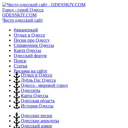
Город - герой Одесса
ODESSKIY.COM
Чисто одесский сайт
#жванецкий
Отдых в Одессе
Песни про Одессу
Справочник Одессы
Карта Одессы
Одесский форум
Поиск
Статьи
Реклама на сайте
Отдых в Одессе
Дубль Гис Одесса
Одесса - мировой город
Одесситы
Карта Одессы
Одесская область
История Одессы
Одесские песни
Одесские анекдоты
Одесский юмор