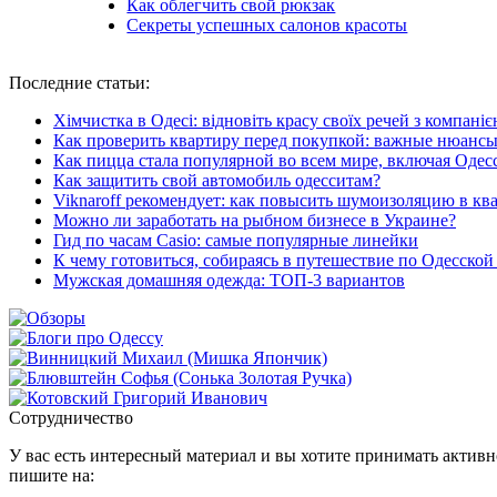
Как облегчить свой рюкзак
Секреты успешных салонов красоты
Последние
статьи:
Хімчистка в Одесі: відновіть красу своїх речей з компані
Как проверить квартиру перед покупкой: важные нюанс
Как пицца стала популярной во всем мире, включая Одес
Как защитить свой автомобиль одесситам?
Viknaroff рекомендует: как повысить шумоизоляцию в кв
Можно ли заработать на рыбном бизнесе в Украине?
Гид по часам Casio: самые популярные линейки
К чему готовиться, собираясь в путешествие по Одесской
Мужская домашняя одежда: ТОП-3 вариантов
Сотрудничество
У вас есть интересный материал и вы хотите принимать активно
пишите на: