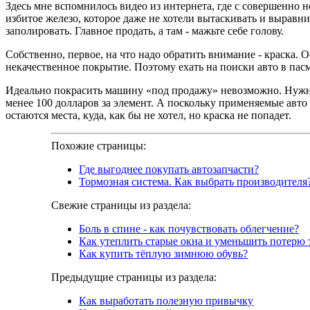
Здесь мне вспомнилось видео из интернета, где с совершенно 
избитое железо, которое даже не хотели вытаскивать и выравн
заполировать. Главное продать, а там - мажьте себе голову.
Собственно, первое, на что надо обратить внимание - краска.
некачественное покрытие. Поэтому ехать на поиски авто в па
Идеально покрасить машину «под продажу» невозможно. Нужны 
менее 100 долларов за элемент. А поскольку применяемые авто
остаются места, куда, как бы не хотел, но краска не попадет.
Похожие страницы:
Где выгоднее покупать автозапчасти?
Тормозная система. Как выбрать производителя
Свежие страницы из раздела:
Боль в спине - как почувствовать облегчение?
Как утеплить старые окна и уменьшить потерю 
Как купить тёплую зимнюю обувь?
Предыдущие страницы из раздела:
Как выработать полезную привычку