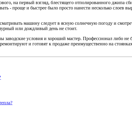
нового, на первый взгляд, блестящего отполированного джипа сб
ивать - проще и быстрее было просто нанести несколько слоев в
 Осматривать машину следует в ясную солнечную погоду и смотре
смурный или дождливый день не стоит.
заводские условия и хороший мастер. Профессионал либо не буд
 ремонтируют и готовят к продаже преимущественно на стоянках
?
тепла?