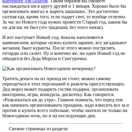
контейнер для салатов
. Таким образом вы сможете
наслаждаться им в кругу друзей и 1 января. Хорошо было бы
организовать мангал и жарить шашлыки. Это достаточно
сытная еда, кроме того, если падает снег, то вообще отлично.
За час но Нового года нужно провести Старый год, каким бы
он для вас не был (это традиция, без этого никак).
И вот наступает Новый год, бокалы наполняются
шампанским, которые нужно купить заранее, все загадывают
желания, бьют куранты. После этого можно пострелять
петарды или салют. Ну и конечно же, ни один Новый год не
обходится без Деда Мороза и Снегурочки.
Тратить деньги на их приход не стоит, можно самому
переодеться в этих персонажей и развлечь присутствующих.
Дед мороз может подарить гостям подарки, организовать
викторины, игры, конкурсы, дискотеку. Как говорится:
«Развлекаться аж до утра». Главное помнить, что перед тем
как начинать организовывать праздник, надо взвесить все за и
против и купить всего побольше, чтобы хватило не только на
Новогоднюю ночь, но и на последующие дни.
Свежие страницы из раздела: