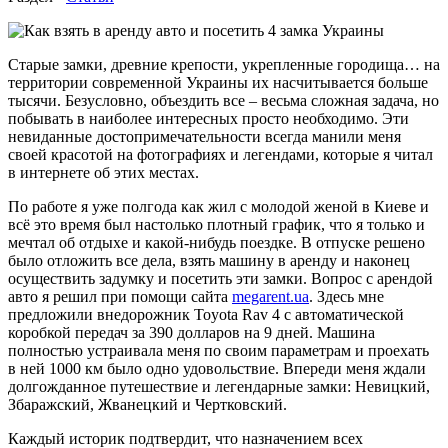
Старые замки, древние крепости, укрепленные городища… на
территории современной Украины их насчитывается больше
тысячи. Безусловно, объездить все – весьма сложная задача, но
побывать в наиболее интересных просто необходимо. Эти
невиданные достопримечательности всегда манили меня
своей красотой на фотографиях и легендами, которые я читал
в интернете об этих местах.
По работе я уже полгода как жил с молодой женой в Киеве и
всё это время был настолько плотный график, что я только и
мечтал об отдыхе и какой-нибудь поездке. В отпуске решено
было отложить все дела, взять машину в аренду и наконец
осуществить задумку и посетить эти замки. Вопрос с арендой
авто я решил при помощи сайта
megarent.ua
. Здесь мне
предложили внедорожник Toyota Rav 4 с автоматической
коробкой передач за 390 долларов на 9 дней. Машина
полностью устраивала меня по своим параметрам и проехать
в ней 1000 км было одно удовольствие. Впереди меня ждали
долгожданное путешествие и легендарные замки: Невицкий,
Збаражский, Жванецкий и Чертковский.
Каждый историк подтвердит, что назначением всех