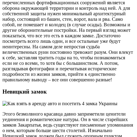
перечисленных фортификационных сооружений является
оборона окружающей территории и контроль над ней. А для
собственной защиты нужен минимальный архитектурный
набор, состоящий из башен, стен, ворот, вала и рва. Само
собой, не помешает и колодец (в случае осады). Возможны и
другие оборонительные постройки. На первый взгляд может
показаться, что все это есть в каждом замке. Достаточно
посмотреть всего лишь один, и все остальные уже будут
неинтересны. На самом деле непростая судьба
величественных руин постоянно тревожит разум. Они влекут
к себе, заставляя тратить годы на то, чтобы познакомиться
если не со всеми, то хотя бы с большинством. А потом,
разглядывая фотографии и перечитывая исторические
подробности из жизни замков, прийти к единственно
правильному выводу – все они совершенно разные!
Невицкий замок
Этого безмолвного красавца давно заприметили ценители
уединения и романтические натуры. Он в числе старейших
замков Закарпатья, ведь существуют письменные упоминания
о нем, которым больше шести столетий. Изначально
Невицкий замок должен был служить опорным пунктом