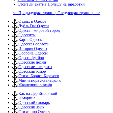
Стоит ли ехать в Польшу на заработки
<< Предыдущая страница
Следующая страница >>
Отдых в Одессе
Дубль Гис Одесса
Одесса - мировой город
Одесситы
Карта Одессы
Одесская область
История Одессы
Оборона Одессы
Одесса футбол
Одесские песни
Одесские анекдоты
Одесский юмор
Стихи Бориса Барского
Миниатюра Жванецкого
Жванецкий онлайн
Как на Дерибасовской
Юморина
Одесский словарь
Одесский язык
Стихи про Одессу