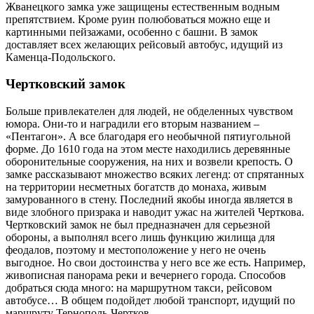
Жванецкого замка уже защищены естественным водным
препятствием. Кроме руин полюбоваться можно еще и
картинными пейзажами, особенно с башни. В замок
доставляет всех желающих рейсовый автобус, идущий из
Каменца-Подольского.
Чертковский замок
Больше привлекателен для людей, не обделенных чувством
юмора. Они-то и наградили его вторым названием –
«Пентагон». А все благодаря его необычной пятиугольной
форме. До 1610 года на этом месте находились деревянные
оборонительные сооружения, на них и возвели крепость. О
замке рассказывают множество всяких легенд: от спрятанных
на территории несметных богатств до монаха, живым
замурованного в стену. Последний якобы иногда является в
виде злобного призрака и наводит ужас на жителей Черткова.
Чертковский замок не был предназначен для серьезной
обороны, а выполнял всего лишь функцию жилища для
феодалов, поэтому и местоположение у него не очень
выгодное. Но свои достоинства у него все же есть. Например,
живописная панорама реки и вечернего города. Способов
добраться сюда много: на маршрутном такси, рейсовом
автобусе… В общем подойдет любой транспорт, идущий по
маршруту Тернополь-Чертков.