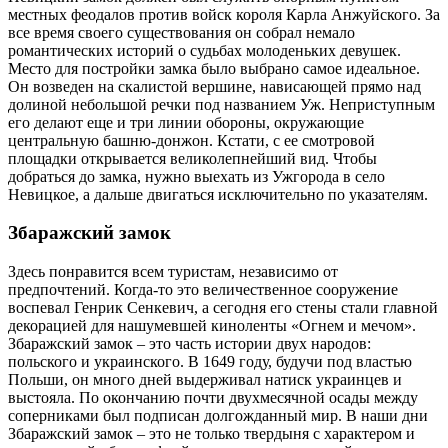
местных феодалов против войск короля Карла Анжуйского. За
все время своего существования он собрал немало
романтических историй о судьбах молоденьких девушек.
Место для постройки замка было выбрано самое идеальное.
Он возведен на скалистой вершине, нависающей прямо над
долиной небольшой речки под названием Уж. Неприступным
его делают еще и три линии обороны, окружающие
центральную башню-донжон. Кстати, с ее смотровой
площадки открывается великолепнейший вид. Чтобы
добраться до замка, нужно выехать из Ужгорода в село
Невицкое, а дальше двигаться исключительно по указателям.
Збаражский замок
Здесь понравится всем туристам, независимо от
предпочтений. Когда-то это величественное сооружение
воспевал Генрик Сенкевич, а сегодня его стены стали главной
декорацией для нашумевшей киноленты «Огнем и мечом».
Збаражский замок – это часть истории двух народов:
польского и украинского. В 1649 году, будучи под властью
Польши, он много дней выдерживал натиск украинцев и
выстояла. По окончанию почти двухмесячной осады между
соперниками был подписан долгожданный мир. В наши дни
Збаражский замок – это не только твердыня с характером и