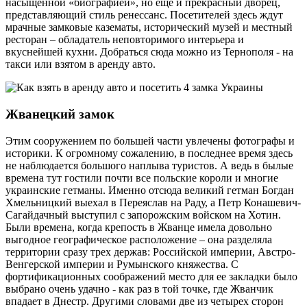
насыщенной «биографией», но еще и прекрасный дворец,
представляющий стиль ренессанс. Посетителей здесь ждут
мрачные замковые казематы, исторический музей и местный
ресторан – обладатель неповторимого интерьера и
вкуснейшей кухни. Добраться сюда можно из Тернополя - на
такси или взятом в аренду авто.
Жванецкий замок
Этим сооружением по большей части увлечены фотографы и
историки. К огромному сожалению, в последнее время здесь
не наблюдается большого наплыва туристов. А ведь в былые
времена тут гостили почти все польские короли и многие
украинские гетманы. Именно отсюда великий гетман Богдан
Хмельницкий выехал в Переяслав на Раду, а Петр Конашевич-
Сагайдачный выступил с запорожским войском на Хотин.
Были времена, когда крепость в Жванце имела довольно
выгодное географическое расположение – она разделяла
территории сразу трех держав: Российской империи, Австро-
Венгерской империи и Румынского княжества. С
фортификационных соображений место для ее закладки было
выбрано очень удачно - как раз в той точке, где Жванчик
впадает в Днестр. Другими словами две из четырех сторон