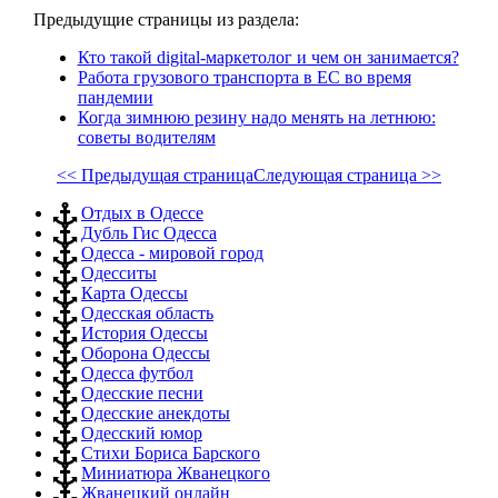
Предыдущие страницы из раздела:
Кто такой digital-маркетолог и чем он занимается?
Работа грузового транспорта в ЕС во время
пандемии
Когда зимнюю резину надо менять на летнюю:
советы водителям
<< Предыдущая страница
Следующая страница >>
Отдых в Одессе
Дубль Гис Одесса
Одесса - мировой город
Одесситы
Карта Одессы
Одесская область
История Одессы
Оборона Одессы
Одесса футбол
Одесские песни
Одесские анекдоты
Одесский юмор
Стихи Бориса Барского
Миниатюра Жванецкого
Жванецкий онлайн