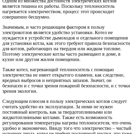
Одним из множества достоинств электрических котлов
является тишина их работы. Поскольку теплоноситель
нагревается электричеством, процесс этот происходит
совершенно бесшумно.
Значимым, и часто решающим фактором в пользу
электрокотлов является удобство установки. Котел не
нуждается в устройстве дымоходов и отдельного помещения
для установки котла, как этого требуют правила безопасности
для котлов, работающих на твердом или жидком топливе.
Поэтому электрические котлы часто размещают в доме, в
кухне или другом жилом помещении.
Также котел, нагревающий теплоноситель с помощью
электричества не имеет открытого пламени, как следствие,
вредных выбросов и неприятных запахов. Значит, он
безопасен и с точки зрения пожарной безопасности, и с точки
зрения экологии.
Следующим плюсом в пользу электрических котлов следует
считать удобство их эксплуатации. За ними не нужен
постоянный контроль, как за твердотопливными или
жидкотопливными котлами. Также есть возможность
регулирования температуры нагрева теплоносителя, что очень
удобно и экономично. Ввиду того что электричество – чистый
источник тепла, котел не требует постоянной чистки, что тоже