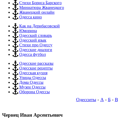
Стихи Бориса Барского
Миниатюра Жванецкого
Жванецкий онлайн
Одесса кино
Как на Дерибасовской
Юморина
Одесский словарь
Одесский язык
Стихи про Одессу
Одесские диалоги
Одесса футбол
Одесские рассказы
Одесские рецепты
Одесская кухня
Улицы Одессы
Дома Одессы
Музеи Одессы
Оборона Одессы
Одесситы
-
А
-
Б
-
В
Чернец Иван Арсентьевич