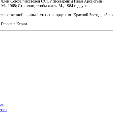
. Член Союза писателей СССР (псевдоним Иван Арсентьев).
., 1968; Стреляли, чтобы жить. М., 1984 и другие.
ечественной войны 1 степени, орденами Красной Звезды, «Знак
 Героев в Керчи.
дон
ессы