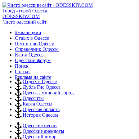
Город - герой Одесса
ODESSKIY.COM
Чисто одесский сайт
#жванецкий
Отдых в Одессе
Песни про Одессу
Справочник Одессы
Карта Одессы
Одесский форум
Поиск
Статьи
Реклама на сайте
Отдых в Одессе
Дубль Гис Одесса
Одесса - мировой город
Одесситы
Карта Одессы
Одесская область
История Одессы
Одесские песни
Одесские анекдоты
Одесский юмор