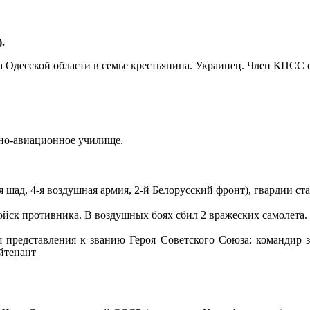
.
 Одесской области в семье крестьянина. Украинец. Член КПСС с
нно-авиационное училище.
 шад, 4-я воздушная армия, 2-й Белорусский фронт), гвардии ст
йск противника. В воздушных боях сбил 2 вражеских самолета.
я представления к званию Героя Советcкого Союза: командир зв
йтенант