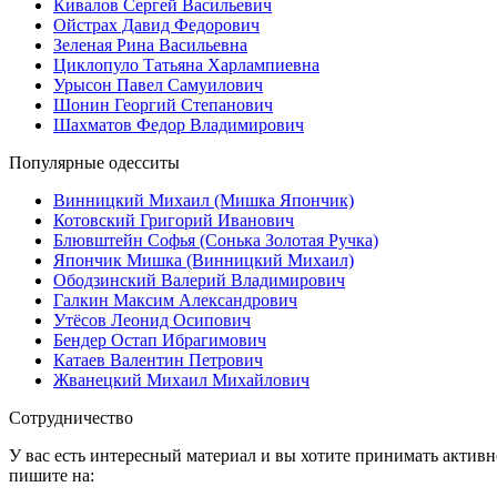
Кивалов Сергей Васильевич
Ойстрах Давид Федорович
Зеленая Рина Васильевна
Циклопуло Татьяна Харлампиевна
Урысон Павел Самуилович
Шонин Георгий Степанович
Шахматов Федор Владимирович
Популярные
одесситы
Винницкий Михаил (Мишка Япончик)
Котовский Григорий Иванович
Блювштейн Софья (Сонька Золотая Ручка)
Япончик Мишка (Винницкий Михаил)
Ободзинский Валерий Владимирович
Галкин Максим Александрович
Утёсов Леонид Осипович
Бендер Остап Ибрагимович
Катаев Валентин Петрович
Жванецкий Михаил Михайлович
Сотрудничество
У вас есть интересный материал и вы хотите принимать активно
пишите на: