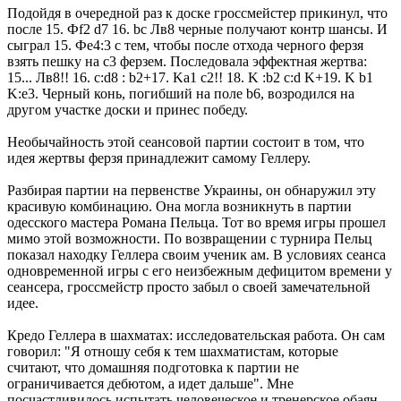
Подойдя в очередной раз к доске гроссмейстер прикинул, что
после 15. Фf2 d7 16. bc Лв8 черные получают контр шансы. И
сыграл 15. Фе4:3 с тем, чтобы после отхода черного ферзя
взять пешку на с3 ферзем. Последовала эффектная жертва:
15... Лв8!! 16. c:d8 : b2+17. Ka1 c2!! 18. K :b2 c:d K+19. K b1
K:e3. Черный конь, погибший на поле b6, возродился на
другом участке доски и принес победу.
Необычайность этой сеансовой партии состоит в том, что
идея жертвы ферзя принадлежит самому Геллеру.
Разбирая партии на первенстве Украины, он обнаружил эту
красивую комбинацию. Она могла возникнуть в партии
одесского мастера Романа Пельца. Тот во время игры прошел
мимо этой возможности. По возвращении с турнира Пельц
показал находку Геллера своим ученик ам. В условиях сеанса
одновременной игры с его неизбежным дефицитом времени у
сеансера, гроссмейстр просто забыл о своей замечательной
идее.
Кредо Геллера в шахматах: исследовательская работа. Он сам
говорил: "Я отношу себя к тем шахматистам, которые
считают, что домашняя подготовка к партии не
ограничивается дебютом, а идет дальше". Мне
посчастливилось испытать человеческое и тренерское обаян