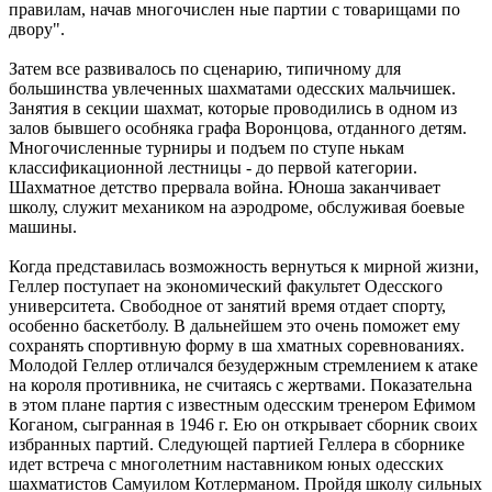
правилам, начав многочислен ные партии с товарищами по
двору".
Затем все развивалось по сценарию, типичному для
большинства увлеченных шахматами одесских мальчишек.
Занятия в секции шахмат, которые проводились в одном из
залов бывшего особняка графа Воронцова, отданного детям.
Многочисленные турниры и подъем по ступе нькам
классификационной лестницы - до первой категории.
Шахматное детство прервала война. Юноша заканчивает
школу, служит механиком на аэродроме, обслуживая боевые
машины.
Когда представилась возможность вернуться к мирной жизни,
Геллер поступает на экономический факультет Одесского
университета. Свободное от занятий время отдает спорту,
особенно баскетболу. В дальнейшем это очень поможет ему
сохранять спортивную форму в ша хматных соревнованиях.
Молодой Геллер отличался безудержным стремлением к атаке
на короля противника, не считаясь с жертвами. Показательна
в этом плане партия с известным одесским тренером Ефимом
Коганом, сыгранная в 1946 г. Ею он открывает сборник своих
избранных партий. Следующей партией Геллера в сборнике
идет встреча с многолетним наставником юных одесских
шахматистов Самуилом Котлерманом. Пройдя школу сильных