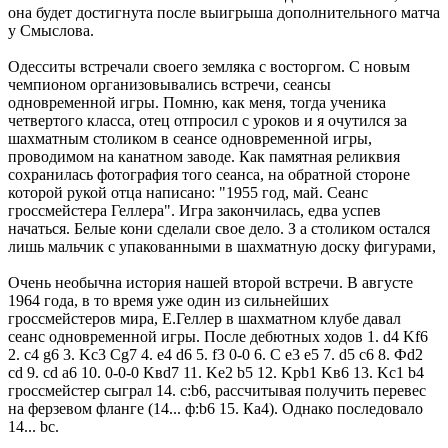
она будет достигнута после выигрыша дополнительного матча
у Смыслова.
Одесситы встречали своего земляка с восторгом. С новым
чемпионом организовывались встречи, сеансы
одновременной игры. Помню, как меня, тогда ученика
четвертого класса, отец отпросил с уроков и я очутился за
шахматным столиком в сеансе одновременной игры,
проводимом на канатном заводе. Как памятная реликвия
сохранилась фотография того сеанса, на обратной стороне
которой рукой отца написано: "1955 год, май. Сеанс
гроссмейстера Геллера". Игра закончилась, едва успев
начаться. Белые кони сделали свое дело. З а столиком остался
лишь мальчик с упакованными в шахматную доску фигурами,
Очень необычна история нашей второй встречи. В августе
1964 года, в то время уже один из сильнейших
гроссмейстеров мира, Е.Геллер в шахматном клубе давал
сеанс одновременной игры. После дебютных ходов 1. d4 Kf6
2. c4 g6 3. Kc3 Cg7 4. e4 d6 5. f3 0-0 6. C e3 e5 7. d5 c6 8. Фd2
cd 9. cd a6 10. 0-0-0 Kвd7 11. Ke2 b5 12. Kрb1 Kв6 13. Kc1 b4
гроссмейстер сыграл 14. с:b6, рассчитывая получить перевес
на ферзевом фланге (14... ф:b6 15. Ка4). Однако последовало
14... bс.