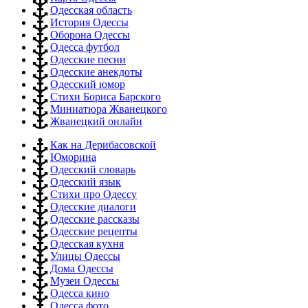
Одесская область
История Одессы
Оборона Одессы
Одесса футбол
Одесские песни
Одесские анекдоты
Одесский юмор
Стихи Бориса Барского
Миниатюра Жванецкого
Жванецкий онлайн
Как на Дерибасовской
Юморина
Одесский словарь
Одесский язык
Стихи про Одессу
Одесские диалоги
Одесские рассказы
Одесские рецепты
Одесская кухня
Улицы Одессы
Дома Одессы
Музеи Одессы
Одесса кино
Одесса фото