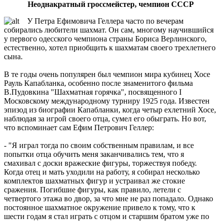
Неоднакратный гроссмейстер, чемпион СССР
У Петра Ефимовича Геллера часто по вечерам
собирались любители шахмат. Он сам, многому научившийся
у первого одесского чемпиона страны Бориса Верлинского,
естественно, хотел приобщить к шахматам своего трехлетнего
сына.
В те годы очень популярен был чемпион мира кубинец Хосе
Рауль Капабланка, особенно после знаменитого фильма
В.Пудовкина "Шахматная горячка", посвященного I
Московскому международному турниру 1925 года. Известен
эпизод из биографии Капабланки, когда четыр ехлетний Хосе,
наблюдая за игрой своего отца, сумел его обыграть. Но вот,
что вспоминает сам Ефим Петрович Геллер:
- "Я играл тогда по своим собственным правилам, и все
попытки отца обучить меня заканчивались тем, что я
смахивал с доски вражеские фигуры, торжествуя победу.
Когда отец и мать уходили на работу, я собирал несколько
комплектов шахматных фигур и устраивал же стокие
сражения. Погибшие фигуры, как правило, летели с
четвертого этажа во двор, за что мне не раз попадало. Однако
постоянное шахматное окружение привело к тому, что к
шести годам я стал играть с отцом и старшим братом уже по