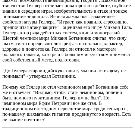
шахмат, возможность анализировать, творить". Шахматное
творчество Гел лера отличает новаторство в дебюте, глубокие
знания в середине игры, изобретательность в атаке и тонкое
понимание эндшпиля. Вечная жажда боя - важнейшее
свойство натуры Геллера. "Играет, как правило, агрессивно,
предпочитая атаку защите" - оценивал его иг ру Михаил Таль.
Геллер автор ряда дебютных систем, книг и монографий.
Шестой чемпион мира Михаил Ботвинник считал, что силу
шахматиста определяют четыре фактора: талант, характер,
здоровье и подготовка. Геллера он относил к мастерам
большого таланта, кото рый с большим искусством применял
свой собственный метод подготовки.
"До Геллера староиндийскую защиту мы по-настоящему не
понимали" - утверждал Ботвинник.
Почему же Геллер не стал чемпионом мира? Ботвинник себе
же и отвечает. "Видимо, чтобы стать чемпионом, полезно
быть немного пуританином. Геллер им не был". Но
чемпионом мира Ефим Петрович все же стал. В
традиционном ежегодном первенстве мира среди сеньоро в,
по-нашему, шахматных гигантов продвинутого возраста. Есть
ли звание почетнее?