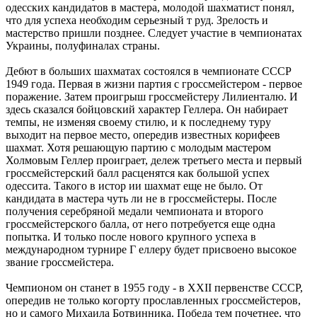
одесских кандидатов в мастера, молодой шахматист понял,
что для успеха необходим серьезный т руд. Зрелость и
мастерство пришли позднее. Следует участие в чемпионатах
Украины, полуфиналах страны.
Дебют в больших шахматах состоялся в чемпионате СССР
1949 года. Первая в жизни партия с гроссмейстером - первое
поражение. Затем проигрыш гроссмейстеру Лилиенталю. И
здесь сказался бойцовский характер Геллера. Он набирает
темпы, не изменяя своему стилю, и к последнему туру
выходит на первое место, опередив известных корифеев
шахмат. Хотя решающую партию с молодым мастером
Холмовым Геллер проиграет, дележ третьего места и первый
гроссмейстерский балл расценятся как большой успех
одессита. Такого в истор ии шахмат еще не было. От
кандидата в мастера чуть ли не в гроссмейстеры. После
получения серебряной медали чемпионата и второго
гроссмейстерского балла, от него потребуется еще одна
попытка. И только после нового крупного успеха в
международном турнире Г еллеру будет присвоено высокое
звание гроссмейстера.
Чемпионом он станет в 1955 году - в XXII первенстве СССР,
опередив не только когорту прославленных гроссмейстеров,
но и самого Михаила Ботвинника. Победа тем почетнее, что