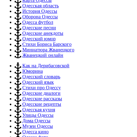
Карта Одессы
Одесская область
История Одессы
Оборона Одессы
Одесса футбол
Одесские песни
Одесские анекдоты
Одесский юмор
Стихи Бориса Барского
Миниатюра Жванецкого
Жванецкий онлайн
Как на Дерибасовской
Юморина
Одесский словарь
Одесский язык
Стихи про Одессу
Одесские диалоги
Одесские рассказы
Одесские рецепты
Одесская кухня
Улицы Одессы
Дома Одессы
Музеи Одессы
Одесса кино