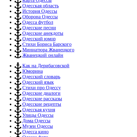
Карта Одессы
Одесская область
История Одессы
Оборона Одессы
Одесса футбол
Одесские песни
Одесские анекдоты
Одесский юмор
Стихи Бориса Барского
Миниатюра Жванецкого
Жванецкий онлайн
Как на Дерибасовской
Юморина
Одесский словарь
Одесский язык
Стихи про Одессу
Одесские диалоги
Одесские рассказы
Одесские рецепты
Одесская кухня
Улицы Одессы
Дома Одессы
Музеи Одессы
Одесса кино