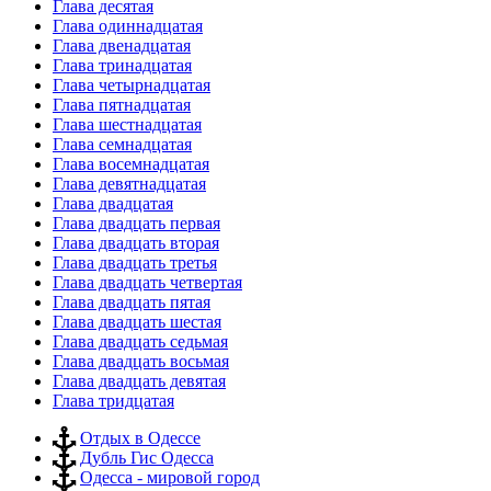
Глава десятая
Глава одиннадцатая
Глава двенадцатая
Глава тринадцатая
Глава четырнадцатая
Глава пятнадцатая
Глава шестнадцатая
Глава семнадцатая
Глава восемнадцатая
Глава девятнадцатая
Глава двадцатая
Глава двадцать первая
Глава двадцать вторая
Глава двадцать третья
Глава двадцать четвертая
Глава двадцать пятая
Глава двадцать шестая
Глава двадцать седьмая
Глава двадцать восьмая
Глава двадцать девятая
Глава тридцатая
Отдых в Одессе
Дубль Гис Одесса
Одесса - мировой город