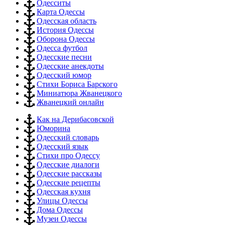
Одесситы
Карта Одессы
Одесская область
История Одессы
Оборона Одессы
Одесса футбол
Одесские песни
Одесские анекдоты
Одесский юмор
Стихи Бориса Барского
Миниатюра Жванецкого
Жванецкий онлайн
Как на Дерибасовской
Юморина
Одесский словарь
Одесский язык
Стихи про Одессу
Одесские диалоги
Одесские рассказы
Одесские рецепты
Одесская кухня
Улицы Одессы
Дома Одессы
Музеи Одессы