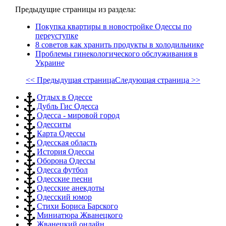
Предыдущие страницы из раздела:
Покупка квартиры в новостройке Одессы по
переуступке
8 советов как хранить продукты в холодильнике
Проблемы гинекологического обслуживания в
Украине
<< Предыдущая страница
Следующая страница >>
Отдых в Одессе
Дубль Гис Одесса
Одесса - мировой город
Одесситы
Карта Одессы
Одесская область
История Одессы
Оборона Одессы
Одесса футбол
Одесские песни
Одесские анекдоты
Одесский юмор
Стихи Бориса Барского
Миниатюра Жванецкого
Жванецкий онлайн