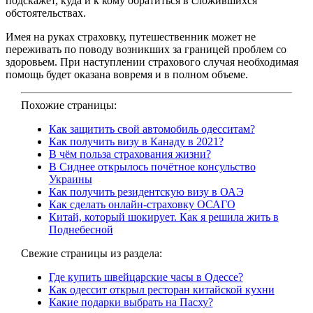
подскажет, куда и к кому обратиться в сложившихся
обстоятельствах.
Имея на руках страховку, путешественник может не
переживать по поводу возникших за границей проблем со
здоровьем. При наступлении страхового случая необходимая
помощь будет оказана вовремя и в полном объеме.
Похожие страницы:
Как защитить свой автомобиль одесситам?
Как получить визу в Канаду в 2021?
В чём польза страхования жизни?
В Сиднее открылось почётное консульство
Украины
Как получить резидентскую визу в ОАЭ
Как сделать онлайн-страховку ОСАГО
Китай, который шокирует. Как я решила жить в
Поднебесной
Свежие страницы из раздела:
Где купить швейцарские часы в Одессе?
Как одессит открыл ресторан китайской кухни
Какие подарки выбрать на Пасху?