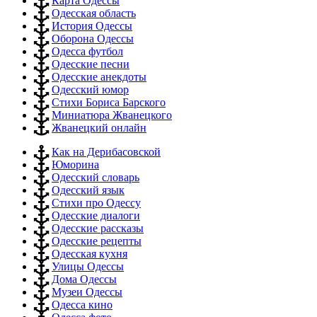
Карта Одессы
Одесская область
История Одессы
Оборона Одессы
Одесса футбол
Одесские песни
Одесские анекдоты
Одесский юмор
Стихи Бориса Барского
Миниатюра Жванецкого
Жванецкий онлайн
Как на Дерибасовской
Юморина
Одесский словарь
Одесский язык
Стихи про Одессу
Одесские диалоги
Одесские рассказы
Одесские рецепты
Одесская кухня
Улицы Одессы
Дома Одессы
Музеи Одессы
Одесса кино