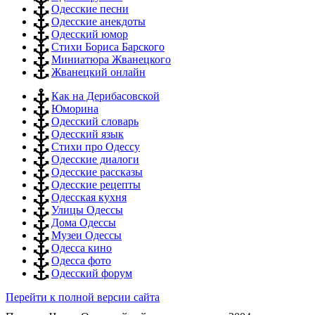
Одесские песни
Одесские анекдоты
Одесский юмор
Стихи Бориса Барского
Миниатюра Жванецкого
Жванецкий онлайн
Как на Дерибасовской
Юморина
Одесский словарь
Одесский язык
Стихи про Одессу
Одесские диалоги
Одесские рассказы
Одесские рецепты
Одесская кухня
Улицы Одессы
Дома Одессы
Музеи Одессы
Одесса кино
Одесса фото
Одесский форум
Перейти к полной версии сайта