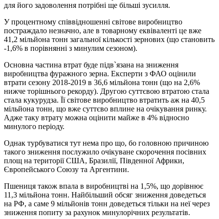
для його задоволення потрібні ще більші зусилля.
У процентному співвідношенні світове виробництво
постраждало незначно, але в товарному еквіваленті це вже
41,2 мільйона тонн загальної кількості зернових (що становить
-1,6% в порівнянні з минулим сезоном).
Основна частина втрат буде підв`язана на зниження
виробництва фуражного зерна. Експерти з ФАО оцінили
втрати сезону 2018-2019 в 36,6 мільйона тонн (що на 2,6%
нижче торішнього рекорду). Другою суттєвою втратою стала
стала кукурудза. Її світове виробництво втратить аж на 40,5
мільйона тонн, що вже суттєво вплине на очікування ринку.
Адже таку втрату можна оцінити майже в 4% відносно
минулого періоду.
Однак турбуватися тут нема про що, бо головною причиною
такого зниження послужило очікуване скорочення посівних
площ на території США, Бразилії, Південної Африки,
Європейського Союзу та Аргентини.
Пшениця також впала в виробництві на 1,5%, що дорівнює
11,3 мільйона тонн. Найбільший обсяг зниження доведеться
на РФ, а саме 9 мільйонів тонн доведеться тільки на неї через
зниження попиту за рахунок минулорічних результатів.