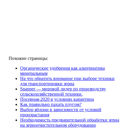
Похожие страницы:
Органические удобрения как альтернатива
минеральным
На что обратить внимание при выборе техники
для транспортировки зерна
Snapper — мировой лидер по производству
сельскохозяйственной техники.
Посевная-2020 в условиях карантина
Как правильно пахать плугом?
Выбор яблони в зависимости от условий
произрастания
Необходимость предварительной обработки зерна
на зерноочистительном оборудовании