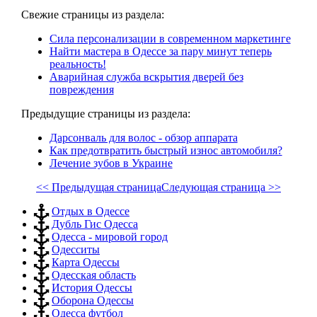
Свежие страницы из раздела:
Сила персонализации в современном маркетинге
Найти мастера в Одессе за пару минут теперь
реальность!
Аварийная служба вскрытия дверей без
повреждения
Предыдущие страницы из раздела:
Дарсонваль для волос - обзор аппарата
Как предотвратить быстрый износ автомобиля?
Лечение зубов в Украине
<< Предыдущая страница
Следующая страница >>
Отдых в Одессе
Дубль Гис Одесса
Одесса - мировой город
Одесситы
Карта Одессы
Одесская область
История Одессы
Оборона Одессы
Одесса футбол