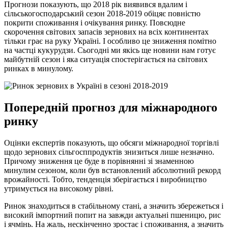
Прогнози показують, що 2018 рік виявився вдалим і
сільськогосподарський сезон 2018-2019 обіцяє повністю
покрити споживання і очікування ринку. Повсюдне
скорочення світових запасів зернових на всіх континентах
тільки грає на руку Україні. І особливо це зниження помітно
на частці кукурудзи. Сьогодні ми якісь ще новини нам готує
майбутній сезон і яка ситуація спостерігається на світових
ринках в минулому.
Попередній прогноз для міжнародного
ринку
Оцінки експертів показують, що обсяги міжнародної торгівлі
щодо зернових сільгосппродуктів знизиться лише незначно.
Причому зниження це буде в порівнянні зі знаменною
минулим сезоном, коли був встановлений абсолютний рекорд
врожайності. Тобто, тенденція зберігається і виробництво
утримується на високому рівні.
Ринок знаходиться в стабільному стані, а значить збережеться і
високий імпортний попит на завжди актуальні пшеницю, рис
і ячмінь. На жаль, нескінченно зростає і споживання, а значить