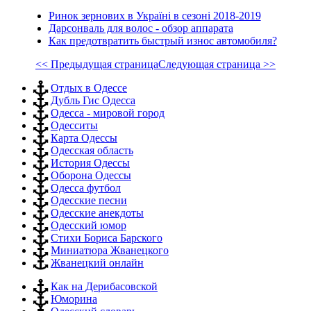
Ринок зернових в Україні в сезоні 2018-2019
Дарсонваль для волос - обзор аппарата
Как предотвратить быстрый износ автомобиля?
<< Предыдущая страница
Следующая страница >>
Отдых в Одессе
Дубль Гис Одесса
Одесса - мировой город
Одесситы
Карта Одессы
Одесская область
История Одессы
Оборона Одессы
Одесса футбол
Одесские песни
Одесские анекдоты
Одесский юмор
Стихи Бориса Барского
Миниатюра Жванецкого
Жванецкий онлайн
Как на Дерибасовской
Юморина