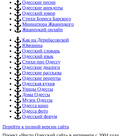
Одесские песни
Одесские анекдоты
Одесский юмор
Стихи Бориса Барского
Миниатюра Жванецкого
Жванецкий онлайн
Как на Дерибасовской
Юморина
Одесский словарь
Одесский язык
Стихи про Одессу
Одесские диалоги
Одесские рассказы
Одесские рецепты
Одесская кухня
Улицы Одессы
Дома Одессы
Музеи Одессы
Одесса кино
Одесса фото
Одесский форум
Перейти к полной версии сайта
Проект «Чисто Одесский сайт» в интернете с 2004 года.