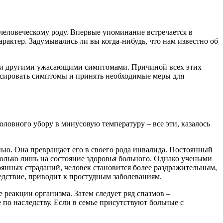
 человеческому роду. Впервые упоминание встречается в
рактер. Задумывались ли вы когда-нибудь, что нам известно об
м и другими ужасающими симптомами. Причиной всех этих
ксировать симптомы и принять необходимые меры для
оловного убору в минусовую температуру – все эти, казалось
нью. Она превращает его в своего рода инвалида. Постоянный
только лишь на состояние здоровья больного. Однако учеными
тоянных страданий, человек становится более раздражительным,
едствие, приводит к простудным заболеваниям.
реакции организма. Затем следует ряд спазмов –
по наследству. Если в семье присутствуют больные с