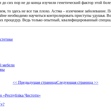
до сих пор не до конца изучили генетический фактор этой болез
ем, то здесь не все так плохо. Астма – излечимое заболевание.
айне необходимо научиться контролировать приступы удушья. В
ных процедур. Ведь только опытный, квалифицированный специа
стетике
й мебели
йвы
<< Предыдущая страница
Следующая страница >>
єю «Республіка Чистоти»
ы
су?