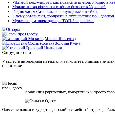
Viknaroff рекомендует: как повысить шумоизоляцию в кв
Можно ли заработать на рыбном бизнесе в Украине?
Гид по часам Casio: самые популярные линейки
К чему готовиться, собираясь в путешествие по Одесской
Мужская домашняя одежда: ТОП-3 вариантов
Сотрудничество
У вас есть интересный материал и вы хотите принимать активно
пишите на:
Коллекция раритетных, колоритных и просто хоро
Одесские пляжи и курорты; детский и семейный отдых; рыбалк