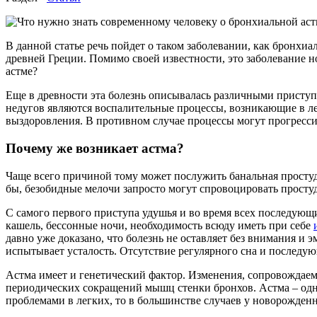
В данной статье речь пойдет о таком заболевании, как бронхиа
древней Греции. Помимо своей известности, это заболевание н
астме?
Еще в древности эта болезнь описывалась различными прист
недугов являются воспалительные процессы, возникающие в ле
выздоровления. В противном случае процессы могут прогрессиро
Почему же возникает астма?
Чаще всего причиной тому может послужить банальная простуда
бы, безобидные мелочи запросто могут спровоцировать простуд
С самого первого приступа удушья и во время всех последующи
кашель, бессонные ночи, необходимость всюду иметь при себе
давно уже доказано, что болезнь не оставляет без внимания и
испытывает усталость. Отсутствие регулярного сна и последую
Астма имеет и генетический фактор. Изменения, сопровождаем
периодических сокращений мышц стенки бронхов. Астма – одна 
проблемами в легких, то в большинстве случаев у новорожденно