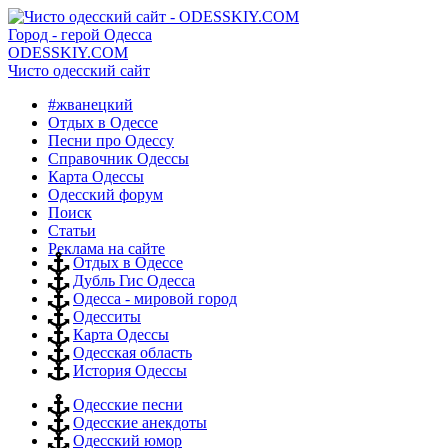
Город - герой Одесса
ODESSKIY.COM
Чисто одесский сайт
#жванецкий
Отдых в Одессе
Песни про Одессу
Справочник Одессы
Карта Одессы
Одесский форум
Поиск
Статьи
Реклама на сайте
Отдых в Одессе
Дубль Гис Одесса
Одесса - мировой город
Одесситы
Карта Одессы
Одесская область
История Одессы
Одесские песни
Одесские анекдоты
Одесский юмор