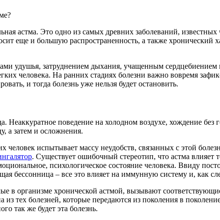
льная астма. Это одно из самых древних заболеваний, известных
осит еще и большую распространенность, а также хронический ха
упами удушья, затруднением дыхания, учащенным сердцебиение
гких человека. На ранних стадиях болезни важно вовремя зафи
вать, и тогда болезнь уже нельзя будет остановить.
. Неаккуратное поведение на холодном воздухе, хождение без г
у, а затем и осложнения.
х человек испытывает массу неудобств, связанных с этой болез
ингалятор
. Существует ошибочный стереотип, что астма влияет 
 эмоциональное, психологическое состояние человека. Ввиду пос
щая бессонница – все это влияет на иммунную систему и, как сл
ые в организме хронической астмой, вызывают соответствующие 
из тех болезней, которые передаются из поколения в поколение 
го так же будет эта болезнь.