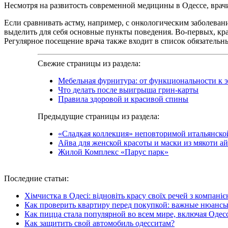
Несмотря на развитость современной медицины в Одессе, врачи 
Если сравнивать астму, например, с онкологическим заболевани
выделить для себя основные пункты поведения. Во-первых, кр
Регулярное посещение врача также входит в список обязатель
Свежие страницы из раздела:
Мебельная фурнитура: от функциональности к э
Что делать после выигрыша грин-карты
Правила здоровой и красивой спины
Предыдущие страницы из раздела:
«Сладкая коллекция» неповторимой итальянско
Айва для женской красоты и маски из мякоти а
Жилой Комплекс «Парус парк»
Последние
статьи:
Хімчистка в Одесі: відновіть красу своїх речей з компані
Как проверить квартиру перед покупкой: важные нюанс
Как пицца стала популярной во всем мире, включая Одес
Как защитить свой автомобиль одесситам?