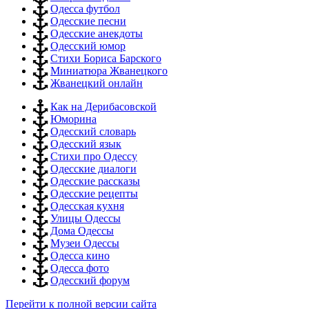
Одесса футбол
Одесские песни
Одесские анекдоты
Одесский юмор
Стихи Бориса Барского
Миниатюра Жванецкого
Жванецкий онлайн
Как на Дерибасовской
Юморина
Одесский словарь
Одесский язык
Стихи про Одессу
Одесские диалоги
Одесские рассказы
Одесские рецепты
Одесская кухня
Улицы Одессы
Дома Одессы
Музеи Одессы
Одесса кино
Одесса фото
Одесский форум
Перейти к полной версии сайта