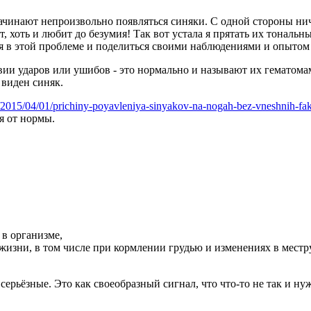
ачинают непроизвольно появляться синяки. С одной стороны ниче
т, хоть и любит до безумия! Так вот устала я прятать их тональн
бя в этой проблеме и поделиться своими наблюдениями и опытом 
ствии ударов или ушибов - это нормально и называют их гематом
 виден синяк.
/2015/04/01/prichiny-poyavleniya-sinyakov-na-nogah-bez-vneshnih-fak
я от нормы.
 в организме,
жизни, в том числе при кормлении грудью и изменениях в местр
серьёзные. Это как своеобразный сигнал, что что-то не так и 