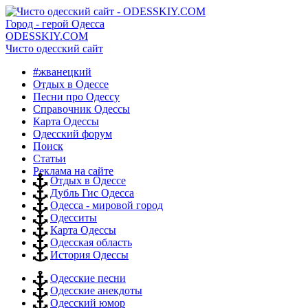
Город - герой Одесса
ODESSKIY.COM
Чисто одесский сайт
#жванецкий
Отдых в Одессе
Песни про Одессу
Справочник Одессы
Карта Одессы
Одесский форум
Поиск
Статьи
Реклама на сайте
Отдых в Одессе
Дубль Гис Одесса
Одесса - мировой город
Одесситы
Карта Одессы
Одесская область
История Одессы
Одесские песни
Одесские анекдоты
Одесский юмор