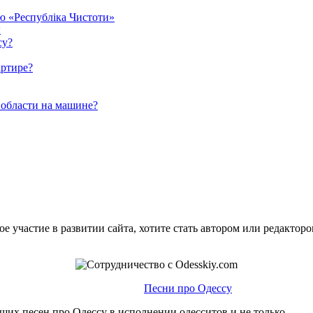
єю «Республіка Чистоти»
ы
су?
артире?
 области на машине?
е участие в развитии сайта, хотите стать автором или редактор
Песни про Одессу
ших песен про Одессу в исполнении одесситов и не только.