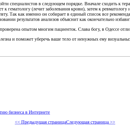
йти специалистов в следующем порядке. Вначале сходить к терап
ет к гематологу (лечит заболевания крови), затем к ревматологу
певту. Так как именно он собирает в единый список все рекоме
новании результатов анализов объяснит как окончательно избавит
 проверена опытом многим пациенток. Слава богу, в Одессе отл
 полезна и поможет уберечь ваше тело от ненужных ему визуальн
тию бизнеса в Интернете
<< Предыдущая страница
Следующая страница >>