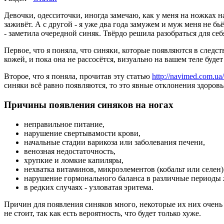
Девочки, одесситочки, иногда замечаю, как у меня на ножках н
заживёт. А с другой - я уже два года замужем и муж меня не бьё
- заметила очередной синяк. Твёрдо решила разобраться для се
Первое, что я поняла, что синяки, которые появляются в след
кожей, и пока она не рассосётся, визуально на вашем теле будет
Второе, что я поняла, прочитав эту статью
http://navimed.com.ua
синяки всё равно появляются, то это явные отклонения здоровь
Причины появления синяков на ногах
неправильное питание,
нарушение свертывамости крови,
начальные стадии варикоза или заболевания печени,
венозная недостаточность,
хрупкие и ломкие капиляры,
нехватка витаминов, микроэлементов (кобальт или селен)
нарушение гормонального баланса в различные периоды 
в редких случаях - узловатая эритема.
Причин для появления синяков много, некоторые их них очень 
не стоит, так как есть вероятность, что будет только хуже.