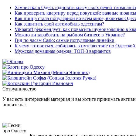
Хімчистка в Одесі: відновіть красу своїх речей з компані
Как проверить квартиру перед покупкой: важные нюанс
Как пицца стала популярной во всем мире, включая Одес
Как защитить свой автомобиль одесситам?
Viknaroff рекомендует: как повысить шумоизоляцию в кв
Можно ли заработать на рыбном бизнесе в Украине?
Гид по часам Casio: самые популярные линейки
К чему готовиться, собираясь в путешествие по Одесской
Мужская домашняя одежда: ТОП-3 вариантов
Сотрудничество
У вас есть интересный материал и вы хотите принимать активно
пишите на:
Коллекция раритетных, колоритных и просто хоро