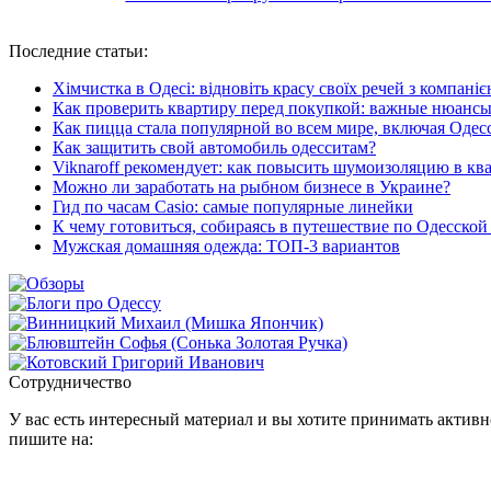
Последние
статьи:
Хімчистка в Одесі: відновіть красу своїх речей з компані
Как проверить квартиру перед покупкой: важные нюанс
Как пицца стала популярной во всем мире, включая Одес
Как защитить свой автомобиль одесситам?
Viknaroff рекомендует: как повысить шумоизоляцию в кв
Можно ли заработать на рыбном бизнесе в Украине?
Гид по часам Casio: самые популярные линейки
К чему готовиться, собираясь в путешествие по Одесской
Мужская домашняя одежда: ТОП-3 вариантов
Сотрудничество
У вас есть интересный материал и вы хотите принимать активно
пишите на: