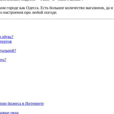
ом городе как Одесса. Есть большое количество магазинов, да и 
го настроения при любой погоде.
я обувь?
спертов
туальной?
ать?
тию бизнеса в Интернете
ковые окна