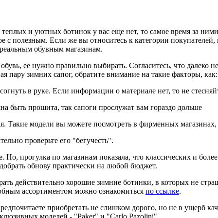
 теплых и уютных ботинок у вас еще нет, то самое время за ними
ое с полезным. Если же вы относитесь к категории покупателей
о реальным обувным магазинам.
 обувь, ее нужно правильно выбирать. Согласитесь, что далеко н
ая пару зимних сапог, обратите внимание на такие факторы, как:
огнуть в руке. Если информации о материале нет, то не стесняй
жна быть прошита, так сапоги прослужат вам гораздо дольше
ая. Такие модели вы можете посмотреть в фирменных магазинах, 
тельно проверьте его "бегучесть".
ие. Но, прогулка по магазинам показала, что классических и бол
одобрать обнову практически на любой бюджет.
рать действительно хорошие зимние ботинки, в которых не стра
одробным ассортиментом можно ознакомиться
по ссылке
.
редпочитаете приобретать не слишком дорого, но не в ущерб ка
люзивных моделей - "Paker" и "Carlo Pazolini".