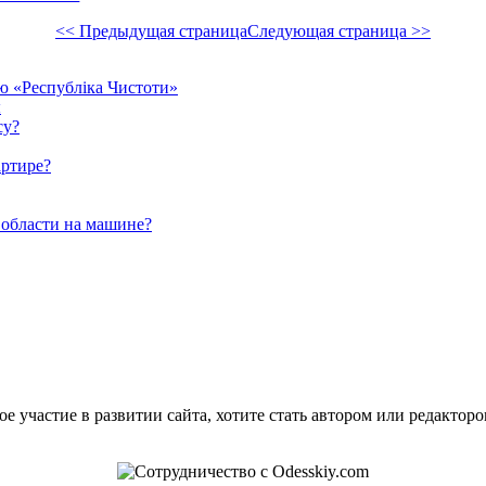
<< Предыдущая страница
Следующая страница >>
єю «Республіка Чистоти»
ы
су?
артире?
 области на машине?
е участие в развитии сайта, хотите стать автором или редактор