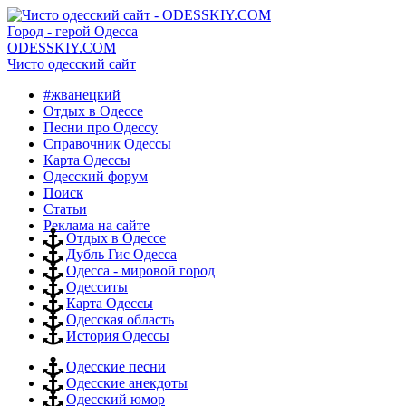
Город - герой Одесса
ODESSKIY.COM
Чисто одесский сайт
#жванецкий
Отдых в Одессе
Песни про Одессу
Справочник Одессы
Карта Одессы
Одесский форум
Поиск
Статьи
Реклама на сайте
Отдых в Одессе
Дубль Гис Одесса
Одесса - мировой город
Одесситы
Карта Одессы
Одесская область
История Одессы
Одесские песни
Одесские анекдоты
Одесский юмор