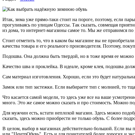
Итак, зима уже прямо-таки стоит на пороге, поэтому, если пары
прогуливаясь по улицам Одессы. Так сказать, совмещая приятн
из дома, то интернет-магазины самое то. Мы же отправимся п
Стоит отметить то, что в каком бы магазине вы не приобретали
качества товара и его реального производителя. Поэтому, покуп
Подошва. Она должна быть твердой, но в тоже время ее можно с
Качество шва и проклейка. В идеале, кроме клея, подошва дол
Сам материал изготовления. Хорошо, если это будет натуральн
Замок или тип застежки. Если выбираете тип с молнией, то тща
Что касается самой модели, то здесь уже все на ваше усмотрен
много. Это же самое можно сказать и про стоимость. Можно п
Для мужчин есть, кстати неплохой магазин. Здесь можно подоб
сказать, здесь можно приобрести не только обувь. С более п
В целом, выбор в магазинах действительно большой. Если вы п
или "ЦентрОбувь". Есть и для почитателей более дорогих и экск