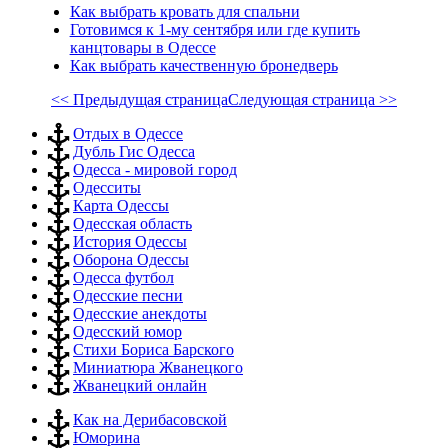
Как выбрать кровать для спальни
Готовимся к 1-му сентября или где купить
канцтовары в Одессе
Как выбрать качественную бронедверь
<< Предыдущая страница
Следующая страница >>
Отдых в Одессе
Дубль Гис Одесса
Одесса - мировой город
Одесситы
Карта Одессы
Одесская область
История Одессы
Оборона Одессы
Одесса футбол
Одесские песни
Одесские анекдоты
Одесский юмор
Стихи Бориса Барского
Миниатюра Жванецкого
Жванецкий онлайн
Как на Дерибасовской
Юморина