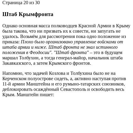
Страница 20 из 30
Штаб Крымфронта
Однако основная масса полководцев Красной Армии в Крыму
была такова, что ни призвать их к совести, ни запугать не
удалось. Возьмём для рассмотрения пока одно положение из
приказа:
Плохо было организовано управление войсками от
штаба армии и ниже. Штаб фронта не знал истинного
положения в Феодосии". "Штаб фронта"
– это в будущем
маршал Толбухин, а тогда генерал-майор, начальник штаба
Закавказского, а затем Крымского фронтов.
Напомню, что задачей Козлова и Толбухина было не на
Керченском полуострове сидеть, а, активно наступая против
11-й армии Манштейна и его румыно-татарских союзников,
деблокировать осаждённый Севастополь и освободить весь
Крым. Манштейн пишет: