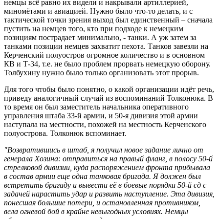
немцы всё равно их видели и накрывали артиллерией,
миномётами и авиацией. Нужно было что-то делать, и с
тактической точки зрения выход был единственный – сначала
пустить на немцев того, кто при подходе к немецким
позициям пострадает минимально, - танки. А уж затем за
танками позиции немцев захватит пехота. Танков завезли на
Керченский полуостров огромное количество и в основном
КВ и Т-34, т.е. не было проблем прорвать немецкую оборону.
Толбухину нужно было только организовать этот прорыв.
Для того чтобы было понятно, о какой организации идёт речь,
приведу аналогичный случай из воспоминаний Толконюка. В
то время он был заместитель начальника оперативного
управления штаба 33-й армии, и 50-я дивизия этой армии
наступала на местности, похожей на местность Керченского
полуострова. Толконюк вспоминает.
"Возвратившись в штаб, я получил новое задание лично от
генерала Хозина: отправиться на правый фланг, в полосу 50-й
стрелковой дивизии, куда распоряжением фронта прибывала
в состав армии еще одна танковая бригада. Я должен был
встретить бригаду и вывести её в боевые порядки 50-й сд с
задачей нарастить удар и развить наступление. Эта дивизия,
понесшая большие потери, и остановленная противником,
вела огневой бой в крайне невыгодных условиях. Немцы