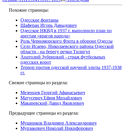
Похожие страницы:
Одесские фонтаны
Шаферан Игорь Давыдович
Одесское НКВД в 1937 г. выполнило план по
арестам «врагов народа»
Роль Черноморского Флота в обороне Одессы
Село Исаево, Николаевского района Одесской
области - на берегу речки Тилигул
Анатолий Зубрицкий - страж футбольных
одесских ворот
Террор против одесской научной элиты 1937-1938
гг.
Свежие страницы из раздела:
Мезенцев Георгий Афанасьевич
Матусевич Ефим Михайлович
Макаревский Давид Яковлевич
Предыдущие страницы из раздела:
Мушников Владимир Александрович
Мурзакевич Николай Никифорович