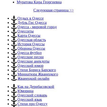
Муратова Кира Георгиевна
Следующая страница >>
Отдых в Одессе
Дубль Гис Одесса
Одесса - мировой город
Одесситы
Карта Одессы
Одесская область
История Одессы
Оборона Одессы
Одесса футбол
Одесские песни
Одесские анекдоты
Одесский юмор
Стихи Бориса Барского
Миниатюра Жванецкого
Жванецкий онлайн
Как на Дерибасовской
Юморина
Одесский словарь
Одесский язык
Стихи про Одессу