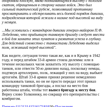
обороняли плоскую, мягко поднимающуюся высоту с пологим
скатом, обращенным в сторону наших войск. Это был
сильный тактический рубеж, позволявший противнику
просматривать и обстреливать весь боевой порядок дивизии,
подразделения которой лежали в низине под высотой на виду
у немцев.
...Мы условились с командиром дивизии генерал-майором П.Ф.
Лебеденко, что прибывшую танковую бригаду следует ввести
в бой для захвата этих пунктов и развития успеха в глубину.
Для действий совместно с танкистами Лебеденко выделил
полк, лежавший перед высотой".
Как видите, ситуация точно такая же, как и в Крыму в 1942
году, и перед штабом 33-й армии стояла дилемма: или в
течение нескольких часов захватить эту высоту с помощью
танков, или отвести 50-ю дивизию назад, поскольку немцы,
подтянув артиллерию, полк, лежащий у них на виду, выбьют
артогнём. Штаб 33-й армии принял решение немедленно
использовать танки, но он не просто передал этот приказ
командиру танковой бригады, а послал на место боя
работника штаба, чтобы тот
вывел бригаду к месту боя
.
Верну слово Толконюку, но сокращу его препирательства с
комбригом.
Первая
«
11
12
13
14
15
16
17
18
19
20
»
Последняя