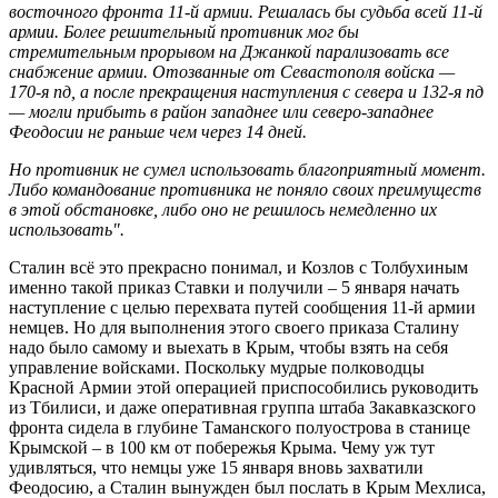
восточного фронта 11-й армии. Решалась бы судьба всей 11-й
армии. Более решительный противник мог бы
стремительным прорывом на Джанкой парализовать все
снабжение армии. Отозванные от Севастополя войска —
170-я пд, а после прекращения наступления с севера и 132-я пд
— могли прибыть в район западнее или северо-западнее
Феодосии не раньше чем через 14 дней.
Но противник не сумел использовать благоприятный момент.
Либо командование противника не поняло своих преимуществ
в этой обстановке, либо оно не решилось немедленно их
использовать".
Сталин всё это прекрасно понимал, и Козлов с Толбухиным
именно такой приказ Ставки и получили – 5 января начать
наступление с целью перехвата путей сообщения 11-й армии
немцев. Но для выполнения этого своего приказа Сталину
надо было самому и выехать в Крым, чтобы взять на себя
управление войсками. Поскольку мудрые полководцы
Красной Армии этой операцией приспособились руководить
из Тбилиси, и даже оперативная группа штаба Закавказского
фронта сидела в глубине Таманского полуострова в станице
Крымской – в 100 км от побережья Крыма. Чему уж тут
удивляться, что немцы уже 15 января вновь захватили
Феодосию, а Сталин вынужден был послать в Крым Мехлиса,