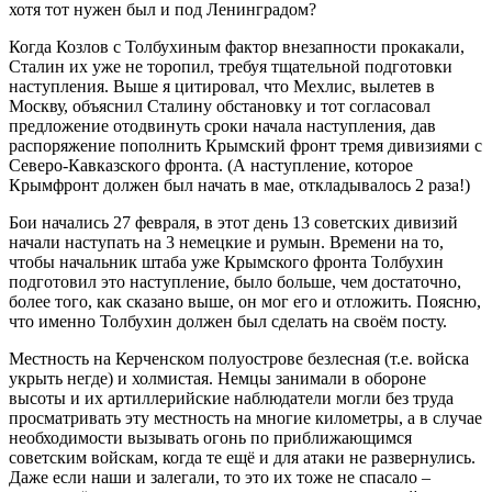
хотя тот нужен был и под Ленинградом?
Когда Козлов с Толбухиным фактор внезапности прокакали,
Сталин их уже не торопил, требуя тщательной подготовки
наступления. Выше я цитировал, что Мехлис, вылетев в
Москву, объяснил Сталину обстановку и тот согласовал
предложение отодвинуть сроки начала наступления, дав
распоряжение пополнить Крымский фронт тремя дивизиями с
Северо-Кавказского фронта. (А наступление, которое
Крымфронт должен был начать в мае, откладывалось 2 раза!)
Бои начались 27 февраля, в этот день 13 советских дивизий
начали наступать на 3 немецкие и румын. Времени на то,
чтобы начальник штаба уже Крымского фронта Толбухин
подготовил это наступление, было больше, чем достаточно,
более того, как сказано выше, он мог его и отложить. Поясню,
что именно Толбухин должен был сделать на своём посту.
Местность на Керченском полуострове безлесная (т.е. войска
укрыть негде) и холмистая. Немцы занимали в обороне
высоты и их артиллерийские наблюдатели могли без труда
просматривать эту местность на многие километры, а в случае
необходимости вызывать огонь по приближающимся
советским войскам, когда те ещё и для атаки не развернулись.
Даже если наши и залегали, то это их тоже не спасало –