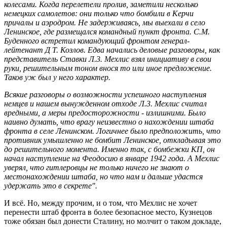
колесами. Когда перелетели пролив, заметили несколько
немецких самолетов: они только что бомбили в Керчи
причалы и аэродром. Не задерживаясь, мы выехали в село
Ленинское, где размещался командный пункт фронта. С.М.
Буденного встретил командующий фронтом генерал-
лейтенант Д Т. Козлов. Едва начались деловые разговоры, как
представитель Ставки Л.3. Мехлис взял инициативу в свои
руки, решительным тоном внося то или иное предложение.
Таков уж был у него характер.
Всякие разговоры о возможности успешного наступления
немцев и нашем вынужденном отходе Л.3. Мехлис считал
вредными, а меры предосторожности - излишними. Было
наивно думать, что врагу неизвестно о нахождении штаба
фронта в селе Ленинском. Логичнее было предположить, что
противник умышленно не бомбит Ленинское, откладывая это
до решительного момента. Именно так, с бомбежки КП, он
начал наступление на Феодосию в январе 1942 года. А Мехлис
уверял, что гитлеровцы не только ничего не знают о
местонахождении штаба, но что нам и дальше удастся
удержать это в секрете".
И всё. Но, между прочим, и о том, что Мехлис не хочет
перенести штаб фронта в более безопасное место, Кузнецов
тоже обязан был донести Сталину, но молчит о таком докладе,