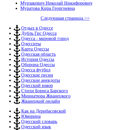
Мурзакевич Николай Никифорович
Муратова Кира Георгиевна
Следующая страница >>
Отдых в Одессе
Дубль Гис Одесса
Одесса - мировой город
Одесситы
Карта Одессы
Одесская область
История Одессы
Оборона Одессы
Одесса футбол
Одесские песни
Одесские анекдоты
Одесский юмор
Стихи Бориса Барского
Миниатюра Жванецкого
Жванецкий онлайн
Как на Дерибасовской
Юморина
Одесский словарь
Одесский язык