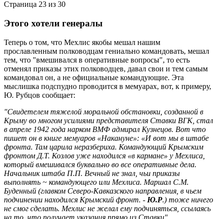
Страница 23 из 30
Этого хотели генералы
Теперь о том, что Мехлис якобы мешал нашим
прославленным полководцам гениально командовать, мешал
тем, что "вмешивался в оперативные вопросы", то есть
отменял приказы этих полководцев, давал свои и тем самым
командовал он, а не официальные командующие. Эта
мыслишка подспудно проводится в мемуарах, вот, к примеру,
Ю. Рубцов сообщает:
"Свидетелем тяжелой моральной обстановки, созданной в
Крыму во многом усилиями представителя Ставки ВГК, стал
в апреле 1942 года нарком ВМФ адмирал Кузнецов. Вот что
пишет он в книге мемуаров «Накануне»: «И вот мы в штабе
фронта. Там царила неразбериха. Командующий Крымским
фронтом Д.Т. Козлов уже находился «в кармане» у Мехлиса,
который вмешивался буквально во все оперативные дела.
Начальник штаба П.П. Вечный не знал, чьи приказы
выполнять ~ командующего или Мехлиса. Маршал С.М.
Буденный (главком Северо-Кавказского направления, в чьем
подчинении находился Крымский фронт. -
Ю.Р
.) тоже ничего
не смог сделать. Мехлис не желал ему подчиняться, ссылаясь
на то, что получает указания прямо из Ставки".