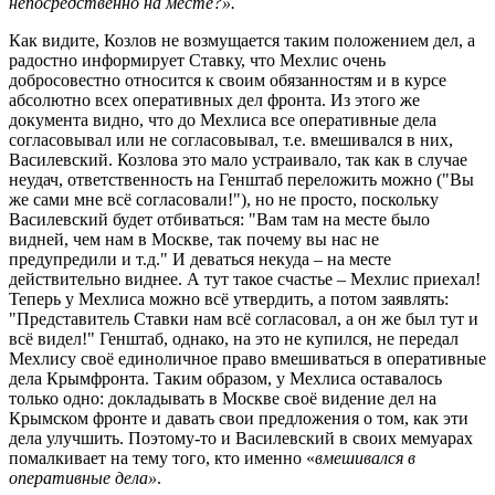
непосредственно на месте?».
Как видите, Козлов не возмущается таким положением дел, а
радостно информирует Ставку, что Мехлис очень
добросовестно относится к своим обязанностям и в курсе
абсолютно всех оперативных дел фронта. Из этого же
документа видно, что до Мехлиса все оперативные дела
согласовывал или не согласовывал, т.е. вмешивался в них,
Василевский. Козлова это мало устраивало, так как в случае
неудач, ответственность на Генштаб переложить можно ("Вы
же сами мне всё согласовали!"), но не просто, поскольку
Василевский будет отбиваться: "Вам там на месте было
видней, чем нам в Москве, так почему вы нас не
предупредили и т.д." И деваться некуда – на месте
действительно виднее. А тут такое счастье – Мехлис приехал!
Теперь у Мехлиса можно всё утвердить, а потом заявлять:
"Представитель Ставки нам всё согласовал, а он же был тут и
всё видел!" Генштаб, однако, на это не купился, не передал
Мехлису своё единоличное право вмешиваться в оперативные
дела Крымфронта. Таким образом, у Мехлиса оставалось
только одно: докладывать в Москве своё видение дел на
Крымском фронте и давать свои предложения о том, как эти
дела улучшить. Поэтому-то и Василевский в своих мемуарах
помалкивает на тему того, кто именно «
вмешивался в
оперативные дела»
.