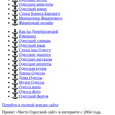
Одесские анекдоты
Одесский юмор
Стихи Бориса Барского
Миниатюра Жванецкого
Жванецкий онлайн
Как на Дерибасовской
Юморина
Одесский словарь
Одесский язык
Стихи про Одессу
Одесские диалоги
Одесские рассказы
Одесские рецепты
Одесская кухня
Улицы Одессы
Дома Одессы
Музеи Одессы
Одесса кино
Одесса фото
Одесский форум
Перейти к полной версии сайта
Проект «Чисто Одесский сайт» в интернете с 2004 года.