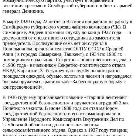
Коммунистическую партию, участвует в подавлении
восстания крестьян в Симбирской губернии и в боях с армией
генерала Деникина.
В марте 1920 года, 22-летнего Василия направили на работу в
Симбирскую губернскую чрезвычайную комиссию (ЧК). В
Симбирске, Авдеев проходил службу до конца 1927 года — и
дослужился от оперативного сотрудника до заместителя
председателя. Последующие семь лет он служил в
Полномочном представительстве ОГПУ СССР в Средней
Азии ( в городах Самарканд, Ташкент), с 1934 по 1936 гг. -
помощником начальника Секретно – политического отдела, а
с 1936 года - начальником Секретно–политического отдела
НКВД Киргизии. За безупречную службу неоднократно
поощрялся одеждой, обувью, золотыми часами и награждался
боевым оружием с гравировкой «За беспощадную борьбу с
контрреволюцией».
В 1936 году ему присваивается звание «старший лейтенант
государственной безопасности» и вручается нагрудной Знак
Почётного чекиста. В июне 1938 года он стал майором
государственной безопасности и его откомандировали в
Управление Народного Комиссариата Внутренних Дел по
Тамбовской области на должность начальника
сельскохозяйственного отдела. Однако в 1937 году товарищ
Ежов начал репрессии в отношении руководящего состава