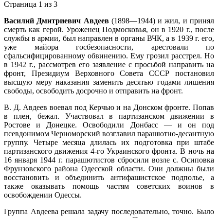
Страница 1 из 3
Василий Дмитриевич Авдеев
(1898—1944) и жил, и принял
смерть как герой. Уроженец Подмосковья, он в 1920 г., после
службы в армии, был направлен в органы ВЧК, а в 1939 г. его,
уже майора госбезопасности, арестовали по
сфальсифицированному обвинению. Ему грозил расстрел. Но
в 1942 г., рассмотрев его заявление с просьбой направить на
фронт, Президиум Верховного Совета СССР постановил
высшую меру наказания заменить десятью годами лишения
свободы, освободить досрочно и отправить на фронт.
В. Д. Авдеев воевал под Керчью и на Донском фронте. Попав
в плен, бежал. Участвовал в партизанском движении в
Ростове и Донецке. Освободили Донбасс — и он под
псевдонимом Черноморский возглавил парашютно-десантную
группу. Четыре месяца длилась их подготовка при штабе
партизанского движения 4-го Украинского фронта. В ночь на
16 января 1944 г. парашютистов сбросили возле с. Осиповка
Фрунзовского района Одесской области. Они должны были
восстановить и объединить антифашистское подполье, а
также оказывать помощь частям советских воинов в
освобождении Одессы.
Группа Авдеева решала задачу последовательно, точно. Было