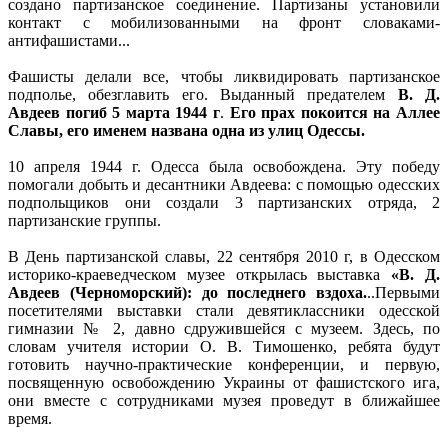
создано партизанское соединение. Партизаны установили
контакт с мобилизованными на фронт словаками-
антифашистами...
Фашисты делали все, чтобы ликвидировать партизанское
подполье, обезглавить его. Выданный предателем
В. Д.
Авдеев погиб 5 марта 1944 г
.
Его прах покоится на Аллее
Славы, его именем названа одна из улиц Одессы.
10 апреля 1944 г. Одесса была освобождена. Эту победу
помогали добыть и десантники Авдеева: с помощью одесских
подпольщиков они создали 3 партизанских отряда, 2
партизанские группы.
В День партизанской славы, 22 сентября 2010 г, в Одесском
историко-краеведческом музее открылась выставка
«В. Д.
Авдеев (Черноморский): до последнего вздоха.
..Первыми
посетителями выставки стали девятиклассники одесской
гимназии № 2, давно сдружившейся с музеем. Здесь, по
словам учителя истории О. В. Тимошенко, ребята будут
готовить научно-практические конференции, и первую,
посвященную освобождению Украины от фашистского ига,
они вместе с сотрудниками музея проведут в ближайшее
время.