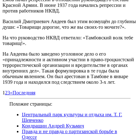
Красной Армии. В июне 1937 года начались репрессии и
против работников НКВД.
Василий Дмитриевич Авдеев был этим возмущён до глубины
души: «Товарищи дорогие, что же вы своих-то мочите?».
На что руководство НКВД ответило: «Тамбовский волк тебе
товарищ!».
На Авдеева было заведено уголовное дело о его
«принадлежности и активном участии в право-троцкистской
террористической организации и вредительстве в органах
внутренних дел». Такая формулировка в те годы была
обычным явлением. Он был арестован в Тамбове в январе
1939 года и находился под следствием около 3-х лет.
1
2
3
»
Последняя
Похожие страницы:
Центральный парк культуры и отдыха им. Т. Г.
Шевченко
Кондрашин Андрей Кузьмич
Правда и не правда о партизанской борьбе в
Одессе