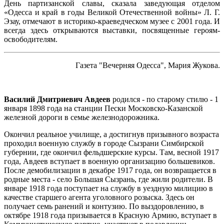
День партизанской славы, сказала заведующая отделом
«Одесса и край в годы Великой Отечественной войны» Л. Г.
Эзау, отмечают в историко-краеведческом музее с 2001 года. И
всегда здесь открываются выставки, посвященные героям-
освободителям.
Газета "Вечерняя Одесса", Мария Жукова.
Василий Дмитриевич Авдеев
родился
- по старому стилю - 1
января 1898 года на станции Пески Московско-Казанской
железной дороги в семье железнодорожника.
Окончил реальное училище, а достигнув призывного возраста
проходил военную службу в городе Сызрани Симбирской
губернии, где окончил фельдшерские курсы. Там, весной 1917
года, Авдеев вступает в военную организацию большевиков.
После демобилизации в декабре 1917 года, он возвращается в
родные места - село Большая Сызрань, где жили родители. В
январе 1918 года поступает на службу в уездную милицию в
качестве старшего агента уголовного розыска. Здесь он
получает семь ранений и контузию. По выздоровлению, в
октябре 1918 года призывается в Красную Армию, вступает в