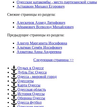
Одесские катакомбы - место партизанской славы
Асташкин Михаил Егорович
Свежие страницы из раздела:
Алескеров Ахмед Лятифович
Абрамович Всеволод Михайлович
Предыдущие страницы из раздела:
Алигер Маргарита Иосифовна
Альтман Семён Иосифович
Ахматова Анна Андреевна
Следующая страница >>
Отдых в Одессе
Дубль Гис Одесса
Одесса - мировой город
Одесситы
Карта Одессы
Одесская область
История Одессы
Оборона Одессы
Одесса футбол
Одесские песни