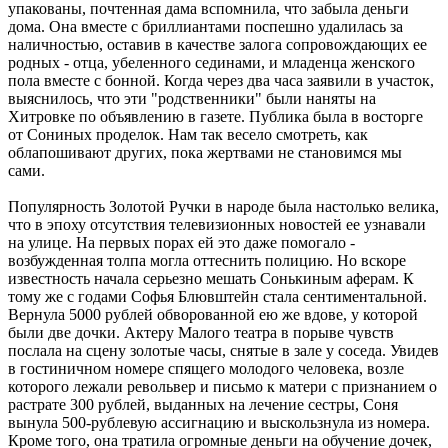
упакованы, почтенная дама вспомнила, что забыла деньги
дома. Она вместе с бриллиантами поспешно удалилась за
наличностью, оставив в качестве залога сопровождающих ее
родных - отца, убеленного сединами, и младенца женского
пола вместе с бонной. Когда через два часа заявили в участок,
выяснилось, что эти "родственники" были наняты на
Хитровке по объявлению в газете. Публика была в восторге
от Сониных проделок. Нам так весело смотреть, как
облапошивают других, пока жертвами не становимся мы
сами.
Популярность Золотой Ручки в народе была настолько велика,
что в эпоху отсутствия телевизионных новостей ее узнавали
на улице. На первых порах ей это даже помогало -
возбужденная толпа могла оттеснить полицию. Но вскоре
известность начала серьезно мешать Сонькиным аферам. К
тому же с годами Софья Блювштейн стала сентиментальной.
Вернула 5000 рублей обворованной ею же вдове, у которой
были две дочки. Актеру Малого театра в порыве чувств
послала на сцену золотые часы, снятые в зале у соседа. Увидев
в гостиничном номере спящего молодого человека, возле
которого лежали револьвер и письмо к матери с признанием о
растрате 300 рублей, выданных на лечение сестры, Соня
вынула 500-рублевую ассигнацию и выскользнула из номера.
Кроме того, она тратила огромные деньги на обучение дочек,