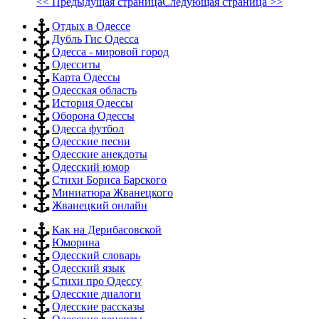
<< Предыдущая страница
Следующая страница >>
Отдых в Одессе
Дубль Гис Одесса
Одесса - мировой город
Одесситы
Карта Одессы
Одесская область
История Одессы
Оборона Одессы
Одесса футбол
Одесские песни
Одесские анекдоты
Одесский юмор
Стихи Бориса Барского
Миниатюра Жванецкого
Жванецкий онлайн
Как на Дерибасовской
Юморина
Одесский словарь
Одесский язык
Стихи про Одессу
Одесские диалоги
Одесские рассказы