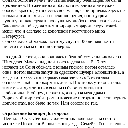
Сонька Золотая Ручка, по свидетельству очевидцев, не была
красавицей. Но женщинам-обольстительницам не нужна
броская красота, у них есть своя магия, свои приемы. Здесь не
только артистизм и дар перевоплощения, они нутром
чувствуют, как сделать послушным любого человека. Софья
Блювштейн обладала этим природным даром сверх всякой
меры, что и сделало ее королевой преступного мира
Петербурга.
Сонька жила обманом, поэтому спустя 100 лет мы почти
ничего не знаем о ней достоверно.
По одной версии, она родилась в бедной семье парикмахера
Штенделя. Мачеха над ней люто издевалась. В 17 лет
несчастная Соня сбежала с юным греком, потом осталась
одна, потом вышла замуж за одесского шулера Блювштейна, а
когда тот оказался в тюрьме, сама занялась "семейным
бизнесом", дабы прокормить детей. И в тюрьму-то она попала
тоже из-за мужчины - взяла на себя вину молодого
любовника. В общем, не жизнь, а жгучая мелодрама.
Воровской мир любит романтические истории, но если верить
документам, все было не так. Или совсем не так.
Ограбление банкира Догмарова
Шейндля-Сура Лейбова Соломониак появилась на свет в
местечке Повонзки Варшавского уезда. Семейка была та еще -