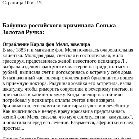
Страница 10 из 15
Бабушка российского криминала Сонька-
Золотая Ручка:
Ограбление Карла фон Меля, ювелира
В мае 1883 г. в магазине фон Меля появилась очаровательная
клиентка. Молодая дама, светская и состоятельная, мило
грассируя, представилась женой известного психиатра Л.,
выбрала изделия французских мастеров на тридцать тысяч
рублей, выписала счет и договорилась о встрече у себя дома.
В назначенный час ювелир с коллекцией бриллиантов вошел
в приемную доктора. Радушная хозяйка его встретила, взяла
шкатулку, чтобы римерить сокровища к вечернему платью, и
пригласила в кабинет к мужу. Когда ювелир настойчиво
потребовал у психиатра оплаты счетов или возврата
бриллиантов, его скрутили санитары и увезли в лечебницу.
Как выяснилось к вечеру, врачу красавица представилась
женой фон Меля, сказала, что муж свихнулся на "камушках",
и оплатила вперед его лечение. Разумеется, аферистки и след
простыл...