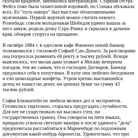
скупали краденое, занимались контрабандой. Старшая сестра
Фейга тоже была талантливой воровкой, но Сонька обскакала
всех. Ее "путь наверх" был выстлан облапошенными
мужчинами. Первой жертвой можно считать некоего
Розенбада: совсем молоденькая Шейндля удачно вышла за
него замуж, родила дочку Суру-Ривку и скрылась в дальние
края, обокрав супруга на прощание.
В октябре 1884 г. в одесском кафе Фанкони некий банкир
познакомился с госпожой Софьей Сан-Донато. За разговорами
она попросила разменять ей ренту в тысячу рублей. Вскоре
выяснилось, что милая дама уезжает в Москву вечерним
поездом, тем же самым, что и господин Догмаров. Банкир
предложил себя в попутчики. В купе они любезно беседовали
и ели шоколадные конфеты. Утром крепко выспавшийся
делец не нашел ни денег, ни ценных бумаг на сумму 43
тысячи рублей.
Софья Блювштейн не любила мелких дел и экспромтов.
Готовилась тщательно, старалась предугадать случайности.
Для нее не существовало ни высоких стен, ни
государственных границ. Она говорила на пяти языках,
прекрасно усвоила светские манеры и после удачного "дела"
предпочитала расслабляться в Мариенбаде по подложным
документам какой-нибудь баронессы. Удивительно, что при