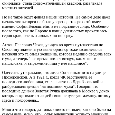
смирилась, стала содержательницей квасной, развлекала
местных жителей.
Но не таков будет финал нашей истории! На самом деле даже
начальство каторги не было уверено, что срок отбывает
именно Софья Блювштейн, а не подставное лицо. Особенно
после того, как по Европе в конце девяностых прокатилась
серия краж, очень знакомых по почерку.
Антон Павлович Чехов, увидев во время путешествия по
Сахалину знаменитую авантюристку, тоже засомневался -
неужели это та самая женщина, которая недавно сводила всех
с ума, а теперь "все время нюхает воздух, как мышь в
мышеловке, и выражение лица у нее мышиное".
Одесситы утверждали, что жила Соня инкогнито на улице
Прохоровской. А в 1921 г., когда ЧК расстреляла ее
последнего любовника, ехала в авто по Дерибасовской и
разбрасывала деньги "на поминки мужа". Говорят, что
последние деньки Золотая Ручка доживала в Москве у дочек,
которые скрывали от людей свою непутевую мамашу, потому
здесь и похоронена...
Много что говорят, да только никто не знает, как оно было на
самом деле. Ясно, что Софья Блювштейн когда-то закончила