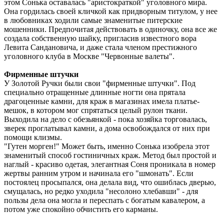
этом Сонька оставалась "аристократкой" уголовного мира.
Она гордилась своей кличкой как придворным титулом, у нее
в любовниках ходили самые знаменитые питерские
мошенники. Предпочитая действовать в одиночку, она все же
создала собственную шайку, пригласив известного вора
Левита Сандановича, и даже стала членом престижного
уголовного клуба в Москве "Червонные валеты".
Фирменные штучки
У Золотой Ручки были свои "фирменные штучки". Под
специально отращенные длинные ногти она прятала
драгоценные камни, для краж в магазинах имела платье-
мешок, в котором мог спрятаться целый рулон ткани.
Выходила на дело с обезьянкой - пока хозяйка торговалась,
зверек проглатывал камни, а дома освобождался от них при
помощи клизмы.
"Гутен морген!" Может быть, именно Сонька изобрела этот
знаменитый способ гостиничных краж. Метод был простой и
наглый - красиво одетая, элегантная Соня проникала в номер
жертвы ранним утром и начинала его "шмонать". Если
постоялец просыпался, она делала вид, что ошиблась дверью,
смущалась, но редко уходила "несолоно хлебавши" - для
пользы дела она могла и переспать с богатым кавалером, а
потом уже спокойно обчистить его карманы.