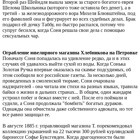
Второй раз Шейндля вышла замуж за старого богатого еврея
Шелома Школьника (которого тоже оставила без денег), а в
третий - за железнодорожного вора Михеля Блювштейна, под
его фамилией она и фигурирует во всех судебных делах. Брак
подарил ей дочку Таббу, но быстро распался, потому что
супруг бесился, когда Соня решала свои дела с помощью
сексуальных чар.
Ограбление ювелирного магазина Хлебникова на Петровке
Поначалу Соня попадалась на удивление редко, да и в этих
случаях ей удавалось выйти сухой из воды. Когда Сонька
Золотая Ручка впервые оказалась на скамье подсудимых, об
этом сообщили все российские газеты. За несколько дней,
проведенных в смоленской тюрьме, Соня очаровала
надзирателей - она читала им стихи на разных языках, травила
байки о жизни в дальних странах... В общем, один жандарм
устроил побег и бежал вместе с ней. После его поймали и
судили, а Соня продолжала "бомбить" богатых дураков.
Однажды она обчистила даже собственного адвоката, но тот
все равно защищал ее.
В августе 1885 г. управляющий магазина Т. порекомендовал
коллекцию украшений на 22 тысячи 300 рублей курляндской
баронессе Софье Буксгевден. Когда драгоценности были