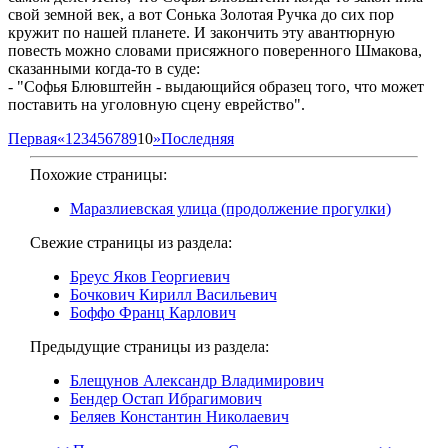
свой земной век, а вот Сонька Золотая Ручка до сих пор
кружит по нашей планете. И закончить эту авантюрную
повесть можно словами присяжного поверенного Шмакова,
сказанными когда-то в суде:
- "Софья Блювштейн - выдающийся образец того, что может
поставить на уголовную сцену еврейство".
Первая
«
1
2
3
4
5
6
7
8
9
10
»
Последняя
Похожие страницы:
Маразлиевская улица (продолжение прогулки)
Свежие страницы из раздела:
Бреус Яков Георгиевич
Бочкович Кирилл Васильевич
Боффо Франц Карлович
Предыдущие страницы из раздела:
Блещунов Александр Владимирович
Бендер Остап Ибрагимович
Беляев Константин Николаевич