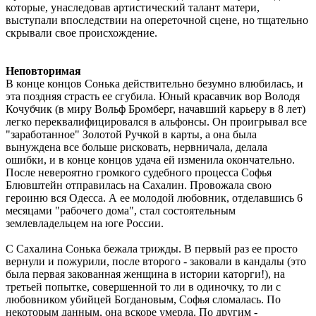
которые, унаследовав артистический талант матери,
выступали впоследствии на опереточной сцене, но тщательно
скрывали свое происхождение.
Неповторимая
В конце концов Сонька действительно безумно влюбилась, и
эта поздняя страсть ее сгубила. Юный красавчик вор Володя
Кочубчик (в миру Вольф Бромберг, начавший карьеру в 8 лет)
легко переквалифицировался в альфонсы. Он проигрывал все
"заработанное" Золотой Ручкой в карты, а она была
вынуждена все больше рисковать, нервничала, делала
ошибки, и в конце концов удача ей изменила окончательно.
После невероятно громкого судебного процесса Софья
Блювштейн отправилась на Сахалин. Провожала свою
героиню вся Одесса. А ее молодой любовник, отделавшись 6
месяцами "рабочего дома", стал состоятельным
землевладельцем на юге России.
С Сахалина Сонька бежала трижды. В первый раз ее просто
вернули и пожурили, после второго - заковали в кандалы (это
была первая закованная женщина в истории каторги!), на
третьей попытке, совершенной то ли в одиночку, то ли с
любовником убийцей Богдановым, Софья сломалась. По
некоторым данным, она вскоре умерла. По другим -