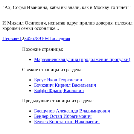
"Ах, Софья Ивановна, кабы вы знали, как в Москву-то тянет""
И Михаил Осипович, испытав вдруг прилив доверия, изложил г
хорошей семьи особнячке...
Первая
«
1
2
3
4
5
6
7
8
9
10
»
Последняя
Похожие страницы:
Маразлиевская улица (продолжение прогулки)
Свежие страницы из раздела:
Бреус Яков Георгиевич
Бочкович Кирилл Васильевич
Боффо Франц Карлович
Предыдущие страницы из раздела:
Блещунов Александр Владимирович
Бендер Остап Ибрагимович
Беляев Константин Николаевич