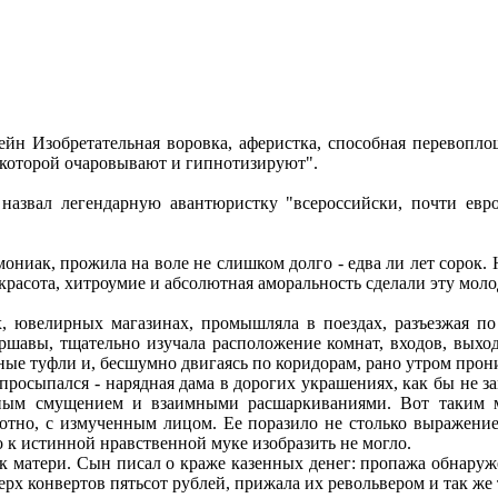
н Изобретательная воровка, аферистка, способная перевоплощ
а которой очаровывают и гипнотизируют".
азвал легендарную авантюристку "всероссийски, почти евр
иак, прожила на воле не слишком долго - едва ли лет сорок. Но
, красота, хитроумие и абсолютная аморальность сделали эту м
х, ювелирных магазинах, промышляла в поездах, разъезжая по
ршавы, тщательно изучала расположение комнат, входов, выхо
чные туфли и, бесшумно двигаясь по коридорам, рано утром прон
росыпался - нарядная дама в дорогих украшениях, как бы не за
анным смущением и взаимными расшаркиваниями. Вот таким м
отно, с измученным лицом. Ее поразило не столько выражение
о к истинной нравственной муке изобразить не могло.
 к матери. Сын писал о краже казенных денег: пропажа обнаруже
рх конвертов пятьсот рублей, прижала их револьвером и так же