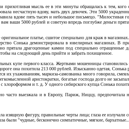
 прихотливая мысль ее в эти минуты обращалась к тем, кого он
воровала несчастную вдову, мать двух девочек. Эти 5000 украд
авила вдове пять тысяч и небольшое письмецо. "Милостивая гос
ю вам ваши 5000 рублей и советую впредь поглубже деньги прят
оригинальное платье, сшитое специально для краж в магазинах.
ерство Сонька демонстрировала в ювелирных магазинах. В пр
етно прятала драгоценные камни под специально отращенные д
 чтобы на следующий день прийти и забрать похищенное.
ельных купе первого класса. Жертвами мошенницы становились
ороге она похитила 213 000 рублей. Изысканно одетая, Сонька р
тся их ухаживаниям, маркиза-самозванка много говорила, смеялас
гкомысленной аристократки, богатые господа долго не засыпали
 с хлороформом и т. д. У одного сибирского купца Сонька похит
но часто выезжала и в Европу, Париж, Ниццу, предпочитала 
ела изящную фигуру, правильные черты лица; глаза ее излучали
аза были "чудные, бесконечно симпатичные, мягкие, бархатные...