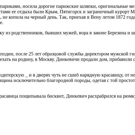
париками, носила дорогие парижские шляпки, оригинальные мех
ами ее отдыха были Крым, Пятигорск и заграничный курорт Мари
, не копила на черный день. Так, приехав в Вену летом 1872 го
е.
ку из родственников, бывших мужей, вора в законе Березина и
подин, после 25 лет образцовой службы директором мужской гим
ехать на родину, в Москву. Динкевичи продали дом, прибавили с
кондитерскую _ и в дверях чуть не сшиб нарядную красавицу, о
женщина исключительно благородной породы, одетая с той просто
красавица пощипывала бисквит, Динкевич расхрабрился на рюмку