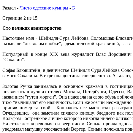
Раздел -
Чисто одесские кумиры
-
Б
Страница 2 из 15
Сто великих авантюристов
Настоящее имя - Шейндля-Сура Лейбова Соломошак-Блювштей
называли "дьяволом в юбке", "демонической красавицей, глаз
Популярный в конце XIX века журналист Влас Дорошевич н
"Сахалин".
Софья Блювштейн, в девичестве Шейндля-Сура Лейбова Соломон
самого Сахалина. В игре она достигла совершенства. А талант
Золотая Ручка занималась в основном кражами в гостиница
появлялась в лучших отелях Москвы, Петербурга, Одессы, Ва
названием "гутен морген". Она надевала на свою обувь войло
тихо "вычищала" его наличность. Если же хозяин неожиданно п
приняв номер за свой... Кончалось все мастерски разыгр
Оглядевшись, она заметила спящего юношу, бледного как пол
Вольфом - остренькое личико которого никогда ничего близког
На столе лежал револьвер и веер писем. Сонька прочла одно -
уведомлял матушку злосчастный Вертер. Сонька положила пове