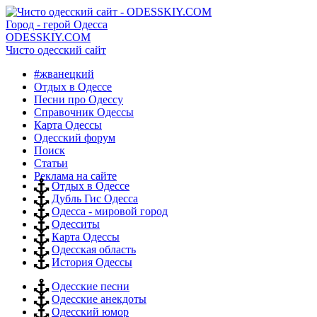
Город - герой Одесса
ODESSKIY.COM
Чисто одесский сайт
#жванецкий
Отдых в Одессе
Песни про Одессу
Справочник Одессы
Карта Одессы
Одесский форум
Поиск
Статьи
Реклама на сайте
Отдых в Одессе
Дубль Гис Одесса
Одесса - мировой город
Одесситы
Карта Одессы
Одесская область
История Одессы
Одесские песни
Одесские анекдоты
Одесский юмор