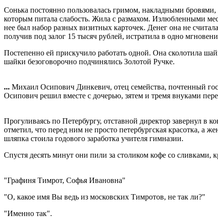
Сонька постоянно пользовалась гримом, накладными бровями, 
которым питала слабость. Жила с размахом. Излюбленными мест
нее был набор разных визитных карточек. Денег она не считала
получив под залог 15 тысяч рублей, истратила в одно мгновени
Постепенно ей прискучило работать одной. Она сколотила шай
шайки безоговорочно подчинялись Золотой Ручке.
...
Михаил Осипович Динкевич, отец семейства, почтенный гос
Осипович решил вместе с дочерью, зятем и тремя внуками пере
Прогуливаясь по Петербургу, отставной директор завернул в 
отметил, что перед ним не просто петербургская красотка, а 
шляпка стоила годового заработка учителя гимназии.
Спустя десять минут они пили за столиком кофе со сливками, 
"Графиня Тимрот, Софья Ивановна"
"О, какое имя Вы ведь из московских Тимротов, не так ли?"
"Именно так".