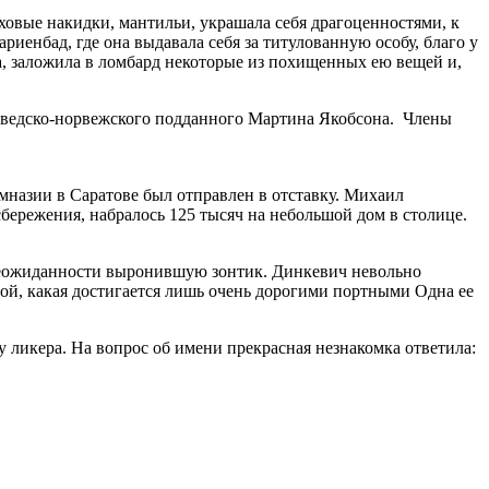
овые накидки, мантильи, украшала себя драгоценностями, к
енбад, где она выдавала себя за титулованную особу, благо у
да, заложила в ломбард некоторые из похищенных ею вещей и,
 шведско-норвежского подданного Мартина Якобсона. Члены
назии в Саратове был отправлен в отставку. Михаил
бережения, набралось 125 тысяч на небольшой дом в столице.
т неожиданности выронившую зонтик. Динкевич невольно
той, какая достигается лишь очень дорогими портными Одна ее
 ликера. На вопрос об имени прекрасная незнакомка ответила: