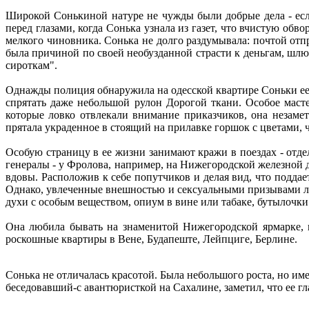
Широкой Сонькиной натуре не чужды были добрые дела - если
перед глазами, когда Сонька узнала из газет, что вчистую об
мелкого чиновника. Сонька не долго раздумывала: почтой отпр
была причиной по своей необузданной страсти к деньгам, шл
сироткам".
Однажды полиция обнаружила на одесской квартире Соньки ее 
спрятать даже небольшой рулон Дорогой ткани. Особое маст
которые ловко отвлекали внимание приказчиков, она незам
прятала украденное в стоящий на прилавке горшок с цветами,
Особую страницу в ее жизни занимают кражи в поездах - отд
генералы - у Фролова, например, на Нижегородской железной д
вдовы. Расположив к себе попутчиков и делая вид, что поддае
Однако, увлеченные внешностью и сексуальными призывами ле
духи с особым веществом, опиум в вине или табаке, бутылочки
Она любила бывать на знаменитой Нижегородской ярмарке, 
роскошные квартиры в Вене, Будапеште, Лейпциге, Берлине.
Сонька не отличалась красотой. Была небольшого роста, но им
беседовавший-с авантюристкой на Сахалине, заметил, что ее гл