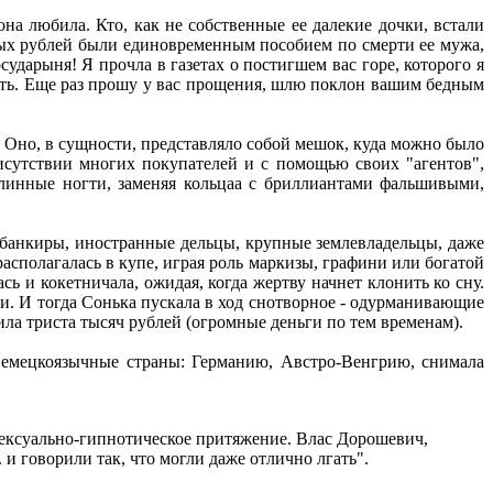
а любила. Кто, как не собственные ее далекие дочки, встали
енных рублей были единовременным пособием по смерти ее мужа,
ударыня! Я прочла в газетах о постигшем вас горе, которого я
ать. Еще раз прошу у вас прощения, шлю поклон вашим бедным
 Оно, в сущности, представляло собой мешок, куда можно было
исутствии многих покупателей и с помощью своих "агентов",
линные ногти, заменяя кольцаа с бриллиантами фальшивыми,
 банкиры, иностранные дельцы, крупные землевладельцы, даже
асполагалась в купе, играя роль маркизы, графини или богатой
ь и кокетничала, ожидая, когда жертву начнет клонить ко сну.
. И тогда Сонька пускала в ход снотворное - одурманивающие
ила триста тысяч рублей (огромные деньги по тем временам).
немецкоязычные страны: Германию, Австро-Венгрию, снимала
 сексуально-гипнотическое притяжение. Влас Дорошевич,
 и говорили так, что могли даже отлично лгать".