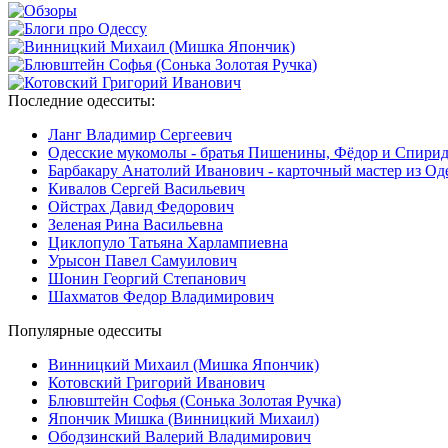
Последние
одесситы:
Ланг Владимир Сергеевич
Одесские мукомолы - братья Пишенины, Фёдор и Спири
Барбакару Анатолий Иванович - карточный мастер из Од
Кивалов Сергей Васильевич
Ойстрах Давид Федорович
Зеленая Рина Васильевна
Циклопуло Татьяна Харлампиевна
Урысон Павел Самуилович
Шонин Георгий Степанович
Шахматов Федор Владимирович
Популярные
одесситы
Винницкий Михаил (Мишка Япончик)
Котовский Григорий Иванович
Блювштейн Софья (Сонька Золотая Ручка)
Япончик Мишка (Винницкий Михаил)
Ободзинский Валерий Владимирович