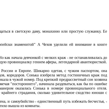
аться в светскую даму, монахиню или простую служанку. Ее
опейски знаменитой" А Чехов уделили ей внимание в книге
 как начала девчонкой с мелких краж - не останавливалась до
олодую провинциалку гением аферы, легендарной авантюристкой.
 России и Европе. Шикарно одетая, с чужим паспортом, она
дов, коридоров. Сонька изобрела метод гостиничных краж под
икала в чужой номер. Под крепкий предрассветный сон хозяина
мечая "постороннего", начинала раздеваться, как бы по ошибке
анером оказалась Сонька в номере провинциального отеля.
 крайнего страдания, сколько удивительное сходство юноши с
на, и самоубийство - единственный путь избежать бесчестья, -
 тихо вышла из комнаты.