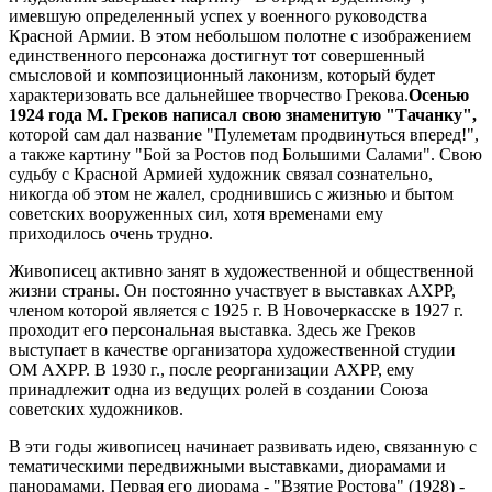
имевшую определенный успех у военного руководства
Красной Армии. В этом небольшом полотне с изображением
единственного персонажа достигнут тот совершенный
смысловой и композиционный лаконизм, который будет
характеризовать все дальнейшее творчество Грекова.
Осенью
1924 года М. Греков написал свою знаменитую "Тачанку",
которой сам дал название "Пулеметам продвинуться вперед!",
а также картину "Бой за Ростов под Большими Салами". Свою
судьбу с Красной Армией художник связал сознательно,
никогда об этом не жалел, сроднившись с жизнью и бытом
советских вооруженных сил, хотя временами ему
приходилось очень трудно.
Живописец активно занят в художественной и общественной
жизни страны. Он постоянно участвует в выставках АХРР,
членом которой является с 1925 г. В Новочеркасске в 1927 г.
проходит его персональная выставка. Здесь же Греков
выступает в качестве организатора художественной студии
ОМ АХРР. В 1930 г., после реорганизации АХРР, ему
принадлежит одна из ведущих ролей в создании Союза
советских художников.
В эти годы живописец начинает развивать идею, связанную с
тематическими передвижными выставками, диорамами и
панорамами. Первая его диорама - "Взятие Ростова" (1928) -