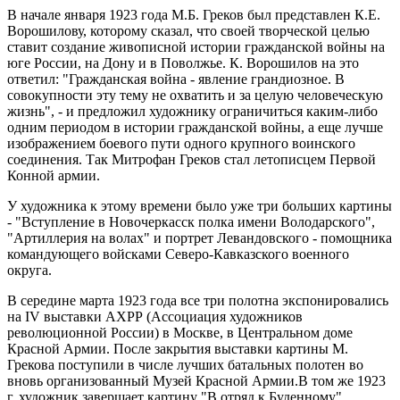
В начале января 1923 года М.Б. Греков был представлен К.Е.
Ворошилову, которому сказал, что своей творческой целью
ставит создание живописной истории гражданской войны на
юге России, на Дону и в Поволжье. К. Ворошилов на это
ответил: "Гражданская война - явление грандиозное. В
совокупности эту тему не охватить и за целую человеческую
жизнь", - и предложил художнику ограничиться каким-либо
одним периодом в истории гражданской войны, а еще лучше
изображением боевого пути одного крупного воинского
соединения. Так Митрофан Греков стал летописцем Первой
Конной армии.
У художника к этому времени было уже три больших картины
- "Вступление в Новочеркасск полка имени Володарского",
"Артиллерия на волах" и портрет Левандовского - помощника
командующего войсками Северо-Кавказского военного
округа.
В середине марта 1923 года все три полотна экспонировались
на IV выставки АХРР (Ассоциация художников
революционной России) в Москве, в Центральном доме
Красной Армии. После закрытия выставки картины М.
Грекова поступили в числе лучших батальных полотен во
вновь организованный Музей Красной Армии.В том же 1923
г. художник завершает картину "В отряд к Буденному",