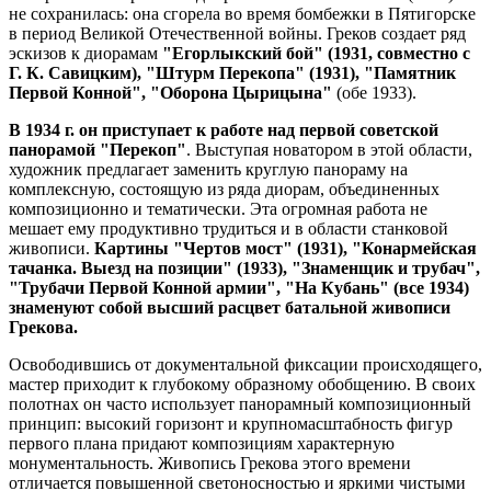
не сохранилась: она сгорела во время бомбежки в Пятигорске
в период Великой Отечественной войны. Греков создает ряд
эскизов к диорамам
"Егорлыкский бой" (1931, совместно с
Г. К. Савицким), "Штурм Перекопа" (1931), "Памятник
Первой Конной", "Оборона Цырицына"
(обе 1933).
В 1934 г. он приступает к работе над первой советской
панорамой "Перекоп"
. Выступая новатором в этой области,
художник предлагает заменить круглую панораму на
комплексную, состоящую из ряда диорам, объединенных
композиционно и тематически. Эта огромная работа не
мешает ему продуктивно трудиться и в области станковой
живописи.
Картины "Чертов мост" (1931), "Конармейская
тачанка. Выезд на позиции" (1933), "Знаменщик и трубач",
"Трубачи Первой Конной армии", "На Кубань" (все 1934)
знаменуют собой высший расцвет батальной живописи
Грекова.
Освободившись от документальной фиксации происходящего,
мастер приходит к глубокому образному обобщению. В своих
полотнах он часто использует панорамный композиционный
принцип: высокий горизонт и крупномасштабность фигур
первого плана придают композициям характерную
монументальность. Живопись Грекова этого времени
отличается повышенной светоносностью и яркими чистыми