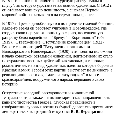
В 1911 г. Греков выполняет конкурсную работу "Волы в
плугу", за которую удостаивается звания художника. С 1912 г.
он отбывает воинскую повинность, а с начала Первой
мировой войны оказывается на германском фронте.
В 1917 г. Греков демобилизуется по причине тяжелой болезни.
Какое-то время он работает учителем в Новочеркасске, где
создает свою первую живописную серию, посвященную
разгрому белогвардейцев, - "Бредут", "Корниловцы" (обе
1919), "Отверженные. Отступление корниловцев" (1922).
Вместе с композицией "Вступление полка имени
Володарского в Новочеркасск" (1920), эти полотна положили
начало советской батальной живописи, лейтмотивом их стало
не отражение военных действий как таковых, а те новые,
романтичные, на взгляд художника, идеи, за которые боролась
Красная Армия. Героем этих картин выступает не личность, а
революционная стихия, "материализующаяся" в массе
красноармейцев, вооруженного народа, вершащего свою
историю.
Отсутствие холодной рассудочности и живописной
театральности, а также антимилитаристская направленность
раннего творчества Грекова, глубокая правдивость в
изображении суровых военных будней делает его преемником
демократических традиций искусства
В. В. Верещагина
.