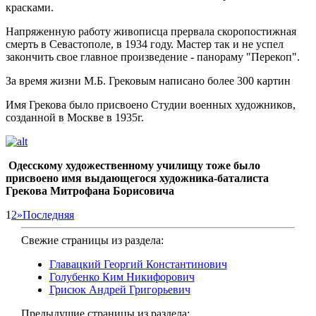
красками.
Напряженную работу живописца прервала скоропостижная
смерть в Севастополе, в 1934 году. Мастер так и не успел
закончить свое главное произведение - панораму "Перекоп".
За время жизни М.Б. Грековым написано более 300 картин
Имя Грекова было присвоено Студии военных художников,
созданной в Москве в 1935г.
Одесскому художественному училищу тоже было
присвоено имя выдающегося художника-баталиста
Грекова Митрофана Борисовича
1
2
»
Последняя
Свежие страницы из раздела:
Главацкий Георгий Константинович
Голубенко Ким Никифорович
Грисюк Андрей Григорьевич
Предыдущие страницы из раздела: