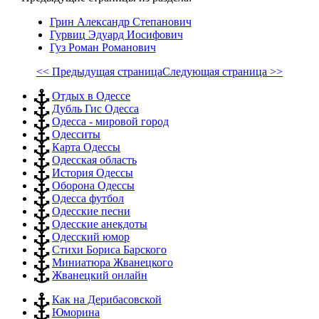
Грин Александр Степанович
Гурвиц Эдуард Иосифович
Гуз Роман Романович
<< Предыдущая страница
Следующая страница >>
Отдых в Одессе
Дубль Гис Одесса
Одесса - мировой город
Одесситы
Карта Одессы
Одесская область
История Одессы
Оборона Одессы
Одесса футбол
Одесские песни
Одесские анекдоты
Одесский юмор
Стихи Бориса Барского
Миниатюра Жванецкого
Жванецкий онлайн
Как на Дерибасовской
Юморина