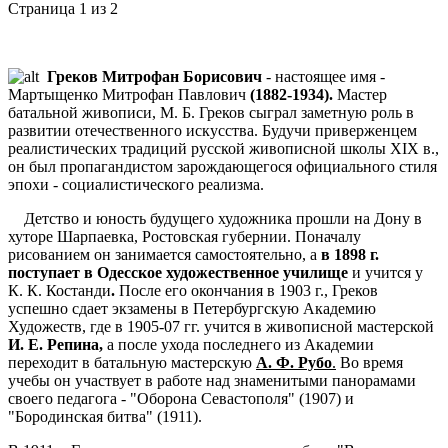
Страница 1 из 2
Греков Митрофан Борисович
- настоящее имя -
Мартыщенко Митрофан Павлович
(1882-1934).
Мастер
батальной живописи, М. Б. Греков сыграл заметную роль в
развитии отечественного искусства. Будучи приверженцем
реалистических традиций русской живописной школы XIX в.,
он был пропагандистом зарождающегося официального стиля
эпохи - социалистического реализма.
Детство и юность будущего художника прошли на Дону в
хуторе Шарпаевка, Ростовская губернии. Поначалу
рисованием он занимается самостоятельно, а
в 1898 г.
поступает в Одесское художественное училище
и учится у
К. К. Костанди
.
После его окончания в 1903 г., Греков
успешно сдает экзамены в Петербургскую Академию
Художеств, где в 1905-07 гг. учится в живописной мастерской
И. Е. Репина
,
а после ухода последнего из Академии
переходит в батальную мастерскую
А. Ф. Рубо
.
Во время
учебы он участвует в работе над знаменитыми панорамами
своего педагога - "Оборона Севастополя" (1907) и
"Бородинская битва" (1911).