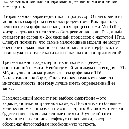
пользоваться такими аппаратами в реальной жизни не так
комфортно.
Вторая важная характеристика – процессор. От него зависит
мощность смартфона и его быстродействие. Как правило,
недорогие смартфоны оснащаются процессорами MediaTek,
которые довольно неплохо себя зарекомендовали. Разумный
стандарт на сегодня - 2-х ядерный процессор с частотой 1Ггц.
Следует помнить, что самые маломощные модели не могут
обеспечить даже плавного пролистывания интерфейса, не
говоря уже о запуске каких-то серьезных игр и приложений.
Третьей важной характеристикой является размер
оперативной памяти. Необходимый минимум на сегодня – 512
Мб, а лучше присматриваться к смартфонам с 1Гб
"оперативки" на борту. Оперативная память отвечает за
многозадачность, поэтому лучше иметь определенный ее
запас.
Немаловажный момент при выборе смартфона – это
характеристики встроенной камеры. Помните, что большое
количество мегапикселей не означает, что Вы автоматически
будете получать великолепные снимки. Лучше обратить
внимание на наличие автофокуса и вспышки, которые
обеспечат фотографиям необходимую четкость.