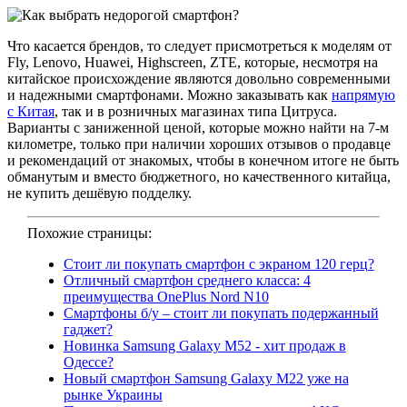
Что касается брендов, то следует присмотреться к моделям от
Fly, Lenovo, Huawei, Highscreen, ZTE, которые, несмотря на
китайское происхождение являются довольно современными
и надежными смартфонами. Можно заказывать как
напрямую
с Китая
, так и в розничных магазинах типа Цитруса.
Варианты с заниженной ценой, которые можно найти на 7-м
километре, только при наличии хороших отзывов о продавце
и рекомендаций от знакомых, чтобы в конечном итоге не быть
обманутым и вместо бюджетного, но качественного китайца,
не купить дешёвую подделку.
Похожие страницы:
Стоит ли покупать смартфон с экраном 120 герц?
Отличный смартфон среднего класса: 4
преимущества OnePlus Nord N10
Смартфоны б/у – стоит ли покупать подержанный
гаджет?
Новинка Samsung Galaxy M52 - хит продаж в
Одессе?
Новый смартфон Samsung Galaxy M22 уже на
рынке Украины