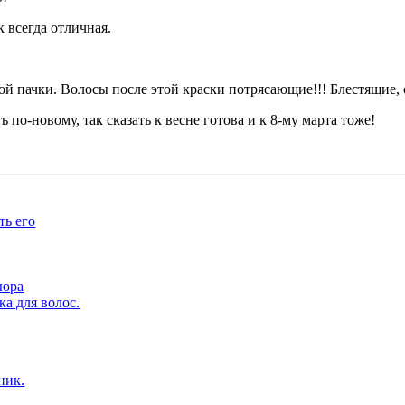
к всегда отличная.
ой пачки. Волосы после этой краски потрясающие!!! Блестящие, 
по-новому, так сказать к весне готова и к 8-му марта тоже!
ть его
кюра
ка для волос.
ник.