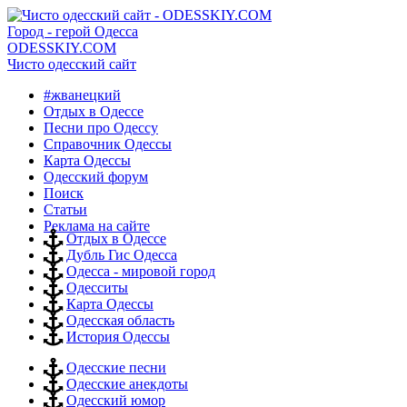
Город - герой Одесса
ODESSKIY.COM
Чисто одесский сайт
#жванецкий
Отдых в Одессе
Песни про Одессу
Справочник Одессы
Карта Одессы
Одесский форум
Поиск
Статьи
Реклама на сайте
Отдых в Одессе
Дубль Гис Одесса
Одесса - мировой город
Одесситы
Карта Одессы
Одесская область
История Одессы
Одесские песни
Одесские анекдоты
Одесский юмор