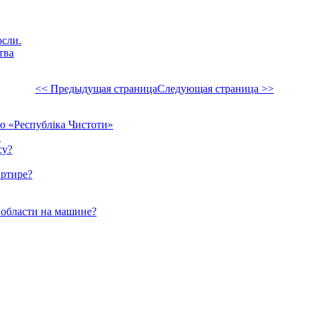
осли.
тва
<< Предыдущая страница
Следующая страница >>
єю «Республіка Чистоти»
ы
су?
артире?
 области на машине?