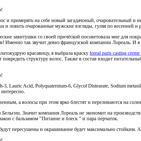
лос и примерять на себе новый загадачоный, очаровательный и н
зки и ловить очарованные мужские взгляды, гуляя по весенней и
ские завитушки со своей причёской посоветовала мне для покрас
в! Именно так звучит девиз французской компании Лореаль. И я
златокудрую красавицу, я выбрала краску
loreal paris casting creme
т повредить структуру волос. Также в состав входит питательн
-3, Lauric Acid, Polyquaternium-6, Glycol Distearate, Sodium metasil
у интересно.
венным, а волосы при этом ярко блестят и переливаются на сол
 Бельгии. Значит компания Лореаль не экономит на производстве,
кон с бальзамом "Питание и блеск " и пара перчаток.
будут пересушены и окрашивание будет максимально стойким. А 