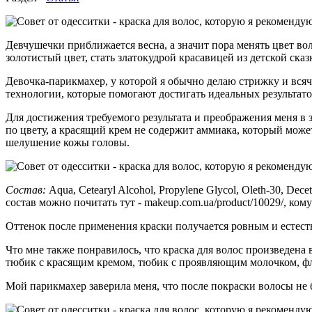
Девчушечки приближается весна, а значит пора менять цвет во
золотистый цвет, стать златокудрой красавицей из детской ска
Девочка-парикмахер, у которой я обычно делаю стрижку и всяче
технологии, которые помогают достигать идеальных результато
Для достижения требуемого результата и преображения меня в 
по цвету, а красящий крем не содержит аммиака, который може
шелушение кожы головы.
Состав:
Aqua, Cetearyl Alcohol, Propylene Glycol, Oleth-30, Deceth
состав можно почитать тут - makeup.com.ua/product/10029/, ком
Оттенок после применения краски получается ровным и естест
Что мне также понравилось, что краска для волос произведена в
тюбик с красящим кремом, тюбик с проявляющим молочком, фла
Мой парикмахер заверила меня, что после покраски волосы не 