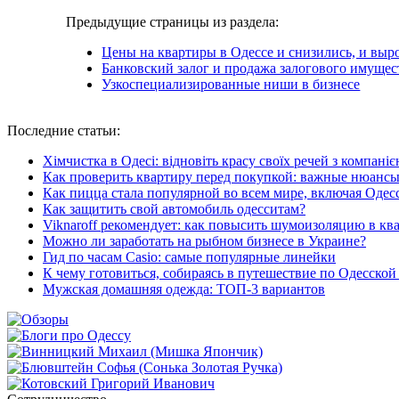
Предыдущие страницы из раздела:
Цены на квартиры в Одессе и снизились, и выр
Банковский залог и продажа залогового имущес
Узкоспециализированные ниши в бизнесе
Последние
статьи:
Хімчистка в Одесі: відновіть красу своїх речей з компані
Как проверить квартиру перед покупкой: важные нюанс
Как пицца стала популярной во всем мире, включая Одес
Как защитить свой автомобиль одесситам?
Viknaroff рекомендует: как повысить шумоизоляцию в кв
Можно ли заработать на рыбном бизнесе в Украине?
Гид по часам Casio: самые популярные линейки
К чему готовиться, собираясь в путешествие по Одесской
Мужская домашняя одежда: ТОП-3 вариантов