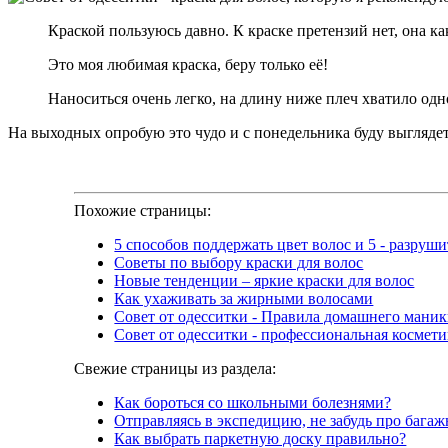
Краской пользуюсь давно. К краске претензий нет, она ка
Это моя любимая краска, беру только её!
Наноситься очень легко, на длину ниже плеч хватило одн
На выходных опробую это чудо и с понедельника буду выглядеть 
Похожие страницы:
5 способов поддержать цвет волос и 5 - разруши
Советы по выбору краски для волос
Новые тенденции – яркие краски для волос
Как ухаживать за жирными волосами
Совет от одесситки - Правила домашнего мани
Совет от одесситки - профессиональная космети
Свежие страницы из раздела:
Как бороться со школьными болезнями?
Отправляясь в экспедицию, не забудь про багаж
Как выбрать паркетную доску правильно?